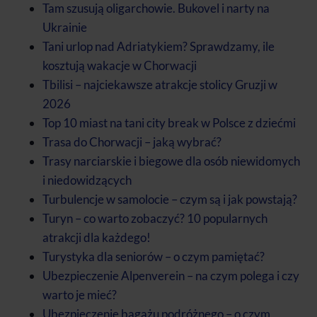
Tam szusują oligarchowie. Bukovel i narty na
Ukrainie
Tani urlop nad Adriatykiem? Sprawdzamy, ile
kosztują wakacje w Chorwacji
Tbilisi – najciekawsze atrakcje stolicy Gruzji w
2026
Top 10 miast na tani city break w Polsce z dziećmi
Trasa do Chorwacji – jaką wybrać?
Trasy narciarskie i biegowe dla osób niewidomych
i niedowidzących
Turbulencje w samolocie – czym są i jak powstają?
Turyn – co warto zobaczyć? 10 popularnych
atrakcji dla każdego!
Turystyka dla seniorów – o czym pamiętać?
Ubezpieczenie Alpenverein – na czym polega i czy
warto je mieć?
Ubezpieczenie bagażu podróżnego – o czym