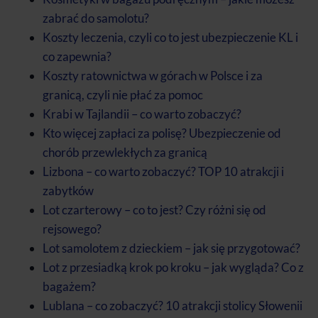
zabrać do samolotu?
Koszty leczenia, czyli co to jest ubezpieczenie KL i
co zapewnia?
Koszty ratownictwa w górach w Polsce i za
granicą, czyli nie płać za pomoc
Krabi w Tajlandii – co warto zobaczyć?
Kto więcej zapłaci za polisę? Ubezpieczenie od
chorób przewlekłych za granicą
Lizbona – co warto zobaczyć? TOP 10 atrakcji i
zabytków
Lot czarterowy – co to jest? Czy różni się od
rejsowego?
Lot samolotem z dzieckiem – jak się przygotować?
Lot z przesiadką krok po kroku – jak wygląda? Co z
bagażem?
Lublana – co zobaczyć? 10 atrakcji stolicy Słowenii