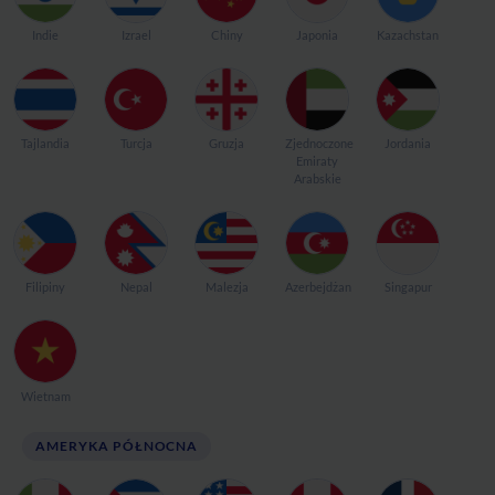
Indie
Izrael
Chiny
Japonia
Kazachstan
Tajlandia
Turcja
Gruzja
Zjednoczone
Jordania
Emiraty
Arabskie
Filipiny
Nepal
Malezja
Azerbejdżan
Singapur
Wietnam
AMERYKA PÓŁNOCNA