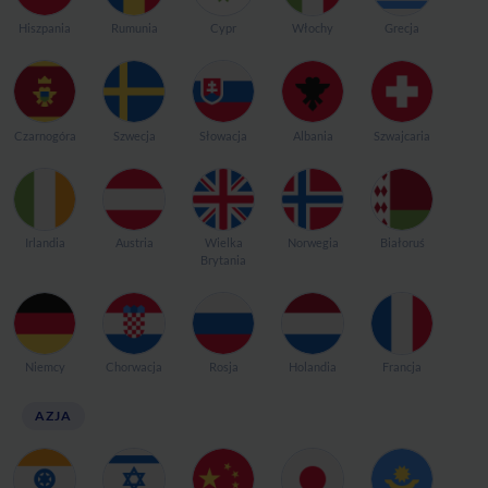
Hiszpania
Rumunia
Cypr
Włochy
Grecja
Czarnogóra
Szwecja
Słowacja
Albania
Szwajcaria
Irlandia
Austria
Wielka
Norwegia
Białoruś
Brytania
Niemcy
Chorwacja
Rosja
Holandia
Francja
AZJA