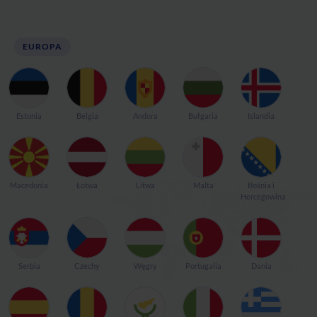
EUROPA
Estonia
Belgia
Andora
Bułgaria
Islandia
Macedonia
Łotwa
Litwa
Malta
Bośnia i
Hercegowina
Serbia
Czechy
Węgry
Portugalia
Dania