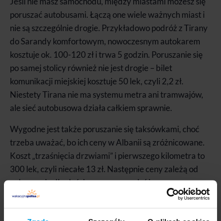
Jeśli nie masz samochodu, między miastami możesz się
poruszać autobusami. Łączą one wiele ważnych miast i
nie są szczególnie drogie. Przykładowo podróż z Tirany
do Sarandy komfortowym, nowoczesnym autokarem
kosztuje ok. 100-120 zł i trwa 5 godzin. Poruszanie się
po samej stolicy również nie jest drogie – bilet
komunikacji miejskiej kosztuje 50 lek, czyli 2,2 zł.
Niestety Tirana nie ma systemu metra ani tramwajów,
ale sieć autobusowa działa całkiem sprawnie.
Wygodne jest także poruszanie się taksówkami, choć
trzeba uważać, bo ich ceny w Albanii są zróżnicowane.
Koszt „trzaśnięcia drzwiami” i pierwszego kilometra to
300 lek, czyli niecałe 13 zł. Następnie ceny zależą od
pokonanej odległości oraz czasu podróży.
Albania: ceny opieki medycznej