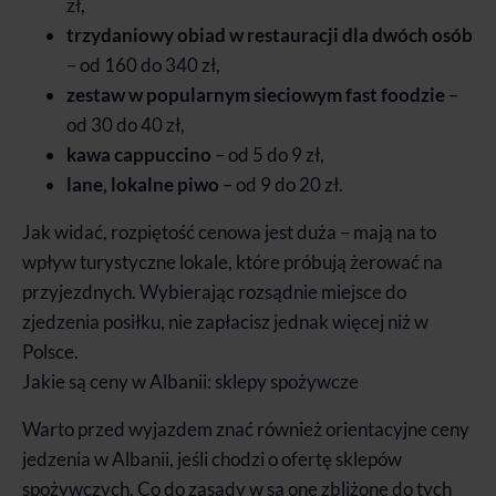
zł,
trzydaniowy obiad w restauracji dla dwóch osób
– od 160 do 340 zł,
zestaw w popularnym sieciowym fast foodzie
–
od 30 do 40 zł,
kawa cappuccino
– od 5 do 9 zł,
lane, lokalne piwo
– od 9 do 20 zł.
Jak widać, rozpiętość cenowa jest duża – mają na to
wpływ turystyczne lokale, które próbują żerować na
przyjezdnych. Wybierając rozsądnie miejsce do
zjedzenia posiłku, nie zapłacisz jednak więcej niż w
Polsce.
Jakie są ceny w Albanii: sklepy spożywcze
Warto przed wyjazdem znać również orientacyjne ceny
jedzenia w Albanii, jeśli chodzi o ofertę sklepów
spożywczych. Co do zasady w są one zbliżone do tych