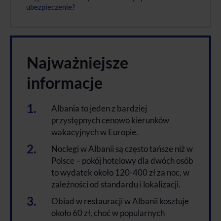
ubezpieczenie?
Najważniejsze
informacje
Albania to jeden z bardziej
przystępnych cenowo kierunków
wakacyjnych w Europie.
Noclegi w Albanii są często tańsze niż w
Polsce – pokój hotelowy dla dwóch osób
to wydatek około 120-400 zł za noc, w
zależności od standardu i lokalizacji.
Obiad w restauracji w Albanii kosztuje
około 60 zł, choć w popularnych