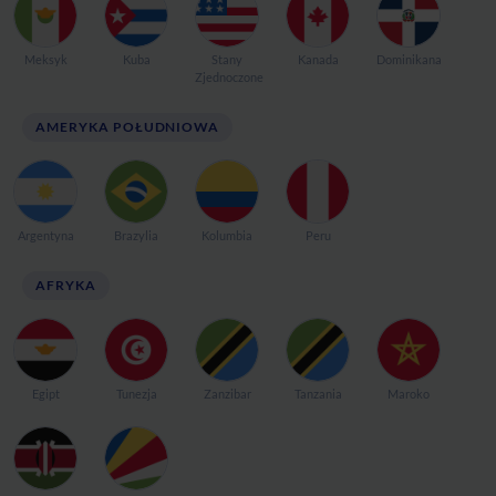
Meksyk
Kuba
Stany
Kanada
Dominikana
Zjednoczone
AMERYKA POŁUDNIOWA
Argentyna
Brazylia
Kolumbia
Peru
AFRYKA
Egipt
Tunezja
Zanzibar
Tanzania
Maroko