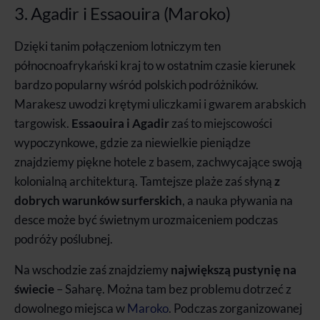
3. Agadir i Essaouira (Maroko)
Dzięki tanim połączeniom lotniczym ten
północnoafrykański kraj to w ostatnim czasie kierunek
bardzo popularny wśród polskich podróżników.
Marakesz uwodzi krętymi uliczkami i gwarem arabskich
targowisk.
Essaouira i Agadir
zaś to miejscowości
wypoczynkowe, gdzie za niewielkie pieniądze
znajdziemy piękne hotele z basem, zachwycające swoją
kolonialną architekturą. Tamtejsze plaże zaś słyną
z
dobrych warunków surferskich
, a nauka pływania na
desce może być świetnym urozmaiceniem podczas
podróży poślubnej.
Na wschodzie zaś znajdziemy
największą pustynię na
świecie
– Saharę. Można tam bez problemu dotrzeć z
dowolnego miejsca w
Maroko
. Podczas zorganizowanej