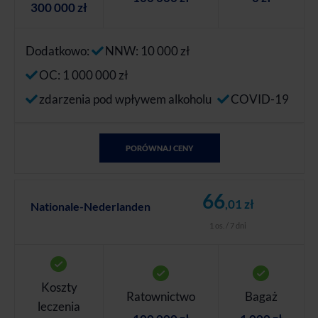
300 000 zł
Dodatkowo:
NNW: 10 000 zł
OC: 1 000 000 zł
zdarzenia pod wpływem alkoholu
COVID-19
PORÓWNAJ CENY
66
,01 zł
Nationale-Nederlanden
1 os. / 7 dni
Koszty
Ratownictwo
Bagaż
leczenia