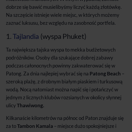
dobrze się bawić musielibyśmy liczyć każdą złotówkę.
Na szczęście istnieje wiele miejsc, w których możemy
zaznać luksusu, bez względu na zasobność portfela.
1.
Tajlandia
(wyspa Phuket)
Ta największa tajska wyspa to mekka budżetowych
podróżników. Osoby dla szukające dobrej zabawy
podczas całonocnych powinny zakwaterować się w
Patong. Za dnia najlepiej wybrać się na
Patong Beach
–
szeroką plażę, z drobnym białym piaskiem i turkusową
wodą. Nocą natomiast można napić się i potańczyć w
jednym z licznych klubów rozsianych w okolicy słynnej
ulicy
Thawiwong.
Kilkanaście kilometrów na północ od Paton znajduje się
za to
Tambon Kamala
– miejsce dużo spokojniejsze i