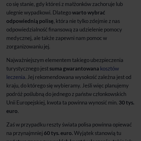
co się stanie, gdy któreś z małżonków zachoruje lub
ulegnie wypadkowi. Dlatego
warto wybrać
odpowiednią polisę
, która nie tylko zdejmie z nas
odpowiedzialność finansową za udzielenie pomocy
medycznej, ale także zapewni nam pomoc w
zorganizowaniu jej.
Najważniejszym elementem takiego ubezpieczenia
turystycznego jest
suma gwarantowana
kosztów
leczenia
. Jej rekomendowana wysokość zależna jest od
kraju, do którego się wybieramy. Jeśli więc planujemy
podróż poślubną do jednego z państw członkowskich
Unii Europejskiej, kwota ta powinna wynosić min.
30 tys.
euro
.
Zaś w przypadku reszty świata polisa powinna opiewać
na przynajmniej
60 tys. euro.
Wyjątek stanowią tu