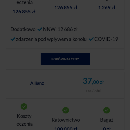
leczenia
126 855 zł
1 269 zł
126 855 zł
Dodatkowo:
NNW: 12 686 zł
zdarzenia pod wpływem alkoholu
COVID-19
PORÓWNAJ CENY
37
,00 zł
Allianz
1 os. / 7 dni
Koszty
Ratownictwo
Bagaż
leczenia
100 000 zł
0 zł