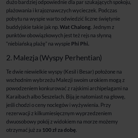
dużo bardziej odpowiednie dla par szukających spokoju,
plażowania i krajoznawczych wycieczek. Podczas
pobytu na wyspie warto odwiedzić liczne świętynie
buddyjskie takie jak np.
Wat Chalong
. Jednym z
punktów obowiązkowych jest też rejs na słynną
“niebiańską plażę” na wyspie
Phi Phi.
2. Malezja (Wyspy Perhentian)
Te dwie niewielkie wyspy (Kesil i Besar) położone na
wschodnim wybrzeżu Malezji swoim urokiem mogą z
powodzeniem konkurować z rajskimi archipelagami na
Karaibach albo Seszelach. Biją je natomiast na głowę,
jeśli chodzi o ceny noclegów i wyżywienia. Przy
rezerwacji z kilkumiesięcznym wyprzedzeniem
dwuosobowy pokój z widokiem na morze możemy
otrzymać już za
100 zł za dobę
.