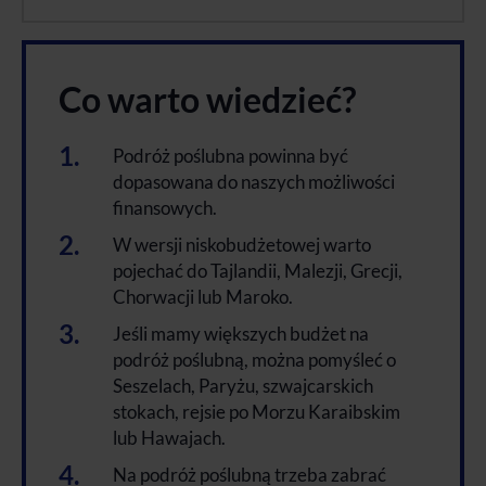
Co warto wiedzieć?
Podróż poślubna powinna być
dopasowana do naszych możliwości
finansowych.
W wersji niskobudżetowej warto
pojechać do Tajlandii, Malezji, Grecji,
Chorwacji lub Maroko.
Jeśli mamy większych budżet na
podróż poślubną, można pomyśleć o
Seszelach, Paryżu, szwajcarskich
stokach, rejsie po Morzu Karaibskim
lub Hawajach.
Na podróż poślubną trzeba zabrać