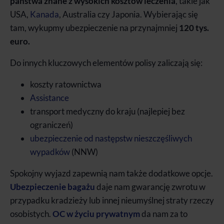
państwa znane z wysokich kosztów leczenia
, takie jak
USA,
Kanada
, Australia czy Japonia. Wybierając się
tam, wykupmy ubezpieczenie na przynajmniej
120 tys.
euro.
Do innych kluczowych elementów polisy zaliczają się:
koszty ratownictwa
Assistance
transport medyczny do kraju (najlepiej bez
ograniczeń)
ubezpieczenie od następstw nieszczęśliwych
wypadków
(NNW)
Spokojny wyjazd zapewnią nam także dodatkowe opcje.
Ubezpieczenie bagażu
daje nam gwarancję zwrotu w
przypadku kradzieży lub innej nieumyślnej straty rzeczy
osobistych.
OC w życiu prywatnym
da nam za to