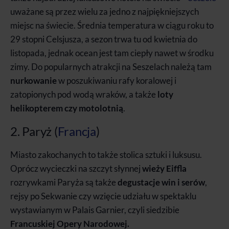
uważane są przez wielu za jedno z najpiękniejszych
miejsc na świecie. Średnia temperatura w ciągu roku to
29 stopni Celsjusza, a sezon trwa tu od kwietnia do
listopada, jednak ocean jest tam ciepły nawet w środku
zimy. Do popularnych atrakcji na Seszelach należą tam
nurkowanie
w poszukiwaniu rafy koralowej i
zatopionych pod wodą wraków, a także
loty
helikopterem czy motolotnią
.
2. Paryż (
Francja
)
Miasto zakochanych to także stolica sztuki i luksusu.
Oprócz wycieczki na szczyt słynnej
wieży Eiffla
rozrywkami Paryża są także
degustacje win i serów
,
rejsy po Sekwanie czy wzięcie udziału w spektaklu
wystawianym w Palais Garnier, czyli siedzibie
Francuskiej Opery Narodowej.