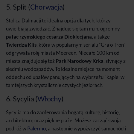
5. Split (
Chorwacja
)
Stolica Dalmacji to idealna opcja dla tych, którzy
uwielbiają zwiedzać. Znajduje się tam m.in. ogromny
pałac rzymskiego cesarza Dioklecjana
, a także
Twierdza Klis
, która w popularnym serialu “Gra o Tron”
odgrywała rolę miasta Meereen. Niecałe 100 km od
miasta znajduje się też
Park Narodowy Krka
, słynący z
siedmiu wodospadów. To idealne miejsce na moment
oddechu od upałów panujących na wybrzeżu i kąpiel w
tamtejszych krystalicznie czystych jeziorach.
6. Sycylia (
Włochy
)
Sycylia ma do zaoferowania bogatą kulturę, historię,
architekturę oraz piękne plaże. Możesz zacząć swoją
podróż w
Palermo
, a następnie wypożyczyć samochód i