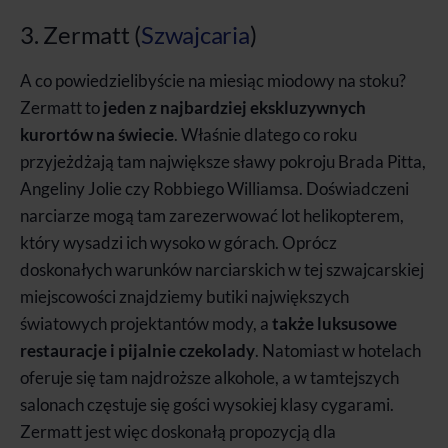
3. Zermatt (
Szwajcaria
)
A co powiedzielibyście na miesiąc miodowy na stoku?
Zermatt to
jeden z najbardziej ekskluzywnych
kurortów na świecie
. Właśnie dlatego co roku
przyjeżdżają tam największe sławy pokroju Brada Pitta,
Angeliny Jolie czy Robbiego Williamsa. Doświadczeni
narciarze mogą tam zarezerwować lot helikopterem,
który wysadzi ich wysoko w górach. Oprócz
doskonałych warunków narciarskich w tej szwajcarskiej
miejscowości znajdziemy butiki największych
światowych projektantów mody, a
także luksusowe
restauracje i pijalnie czekolady
. Natomiast w hotelach
oferuje się tam najdroższe alkohole, a w tamtejszych
salonach częstuje się gości wysokiej klasy cygarami.
Zermatt jest więc doskonałą propozycją dla