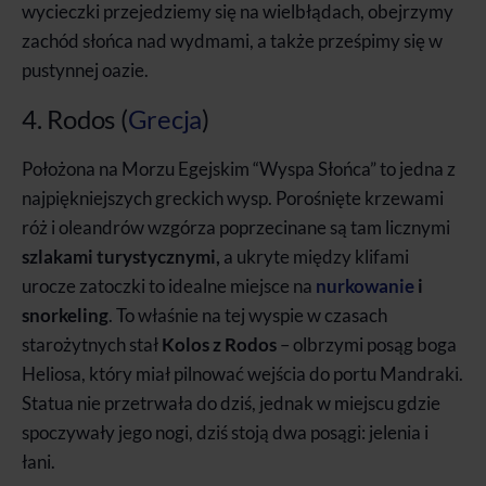
wycieczki przejedziemy się na wielbłądach, obejrzymy
zachód słońca nad wydmami, a także prześpimy się w
pustynnej oazie.
4. Rodos (
Grecja
)
Położona na Morzu Egejskim “Wyspa Słońca” to jedna z
najpiękniejszych greckich wysp. Porośnięte krzewami
róż i oleandrów wzgórza poprzecinane są tam licznymi
szlakami turystycznymi,
a ukryte między klifami
urocze zatoczki to idealne miejsce na
nurkowanie
i
snorkeling
. To właśnie na tej wyspie w czasach
starożytnych stał
Kolos z Rodos
– olbrzymi posąg boga
Heliosa, który miał pilnować wejścia do portu Mandraki.
Statua nie przetrwała do dziś, jednak w miejscu gdzie
spoczywały jego nogi, dziś stoją dwa posągi: jelenia i
łani.