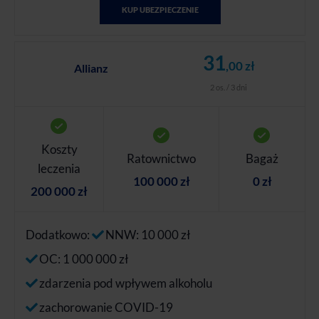
KUP UBEZPIECZENIE
31
,00 zł
Allianz
2 os. / 3 dni
Koszty
Ratownictwo
Bagaż
leczenia
100 000 zł
0 zł
200 000 zł
Dodatkowo:
NNW: 10 000 zł
OC: 1 000 000 zł
zdarzenia pod wpływem alkoholu
zachorowanie COVID-19