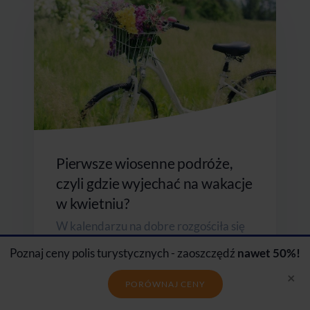
Pierwsze wiosenne podróże,
czyli gdzie wyjechać na wakacje
w kwietniu?
W kalendarzu na dobre rozgościła się
wiosna, ale na cieplejsze dni przyjdzie
Poznaj ceny polis turystycznych - zaoszczędź
nawet 50%!
nam jeszcze trochę poczekać. A może
×
by tak umilić sobie to czekanie jakimiś...
PORÓWNAJ CENY