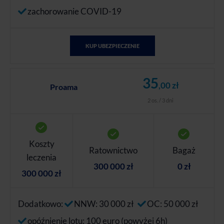
zachorowanie COVID-19
KUP UBEZPIECZENIE
35
,00 zł
Proama
2 os. / 3 dni
Koszty
Ratownictwo
Bagaż
leczenia
300 000 zł
0 zł
300 000 zł
Dodatkowo:
NNW: 30 000 zł
OC: 50 000 zł
opóźnienie lotu: 100 euro (powyżej 6h)