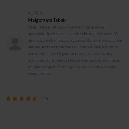
AUTOR
Małgorzata Tabak
Pasjonatka podróży, o których z pasją pisze i
opowiada. Interesuje się architekturą i dizajnem. W
odwiedzanych miejscach zawsze stara się wyszukiwać
perełki architektoniczne i unikatowe miejsca, które
warto zobaczyć. Organizacja wyjazdu to dla niej
przyjemność, ponieważ kieruje się zasadą, że dobrze
zaplanowana podroż to pierwszy krok do udanego
wypoczynku.
4.6