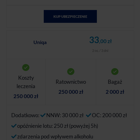
KUP UBEZPIECZENIE
33
,00 zł
Uniqa
2 os. / 3 dni
Koszty
Ratownictwo
Bagaż
leczenia
250 000 zł
2 000 zł
250 000 zł
Dodatkowo:
NNW: 30 000 zł
OC: 200 000 zł
opóźnienie lotu: 250 zł (powyżej 5h)
zdarzenia pod wpływem alkoholu