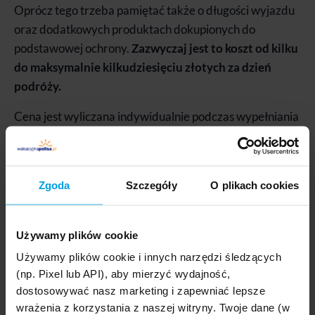
Oprócz tego trzeba pamiętać także o długości wyjazdu
oraz dodatkowych produktach dokupionych do
podstawowej ochrony.
Zazwyczaj jest to koszt od kilku
do maksymalnie kilkudziesięciu złotych za dzień
podróży.
Cena jest wyliczana indywidualnie podczas wypełniania
formularza online w Santander Internet lub aplikacji
Santander Mobile. Dokonanie zakupu z wyprzedzeniem
pozwala sprawdzić dostępne warianty i opłacić składkę
Zgoda
Szczegóły
O plikach cookies
wcześniej, by ochrona obowiązywała już w dniu
wyjazdu.
Używamy plików cookie
Wady i zalety w ubezpieczeniu
Używamy plików cookie i innych narzędzi śledzących
podróżnym Santander
(np. Pixel lub API), aby mierzyć wydajność,
dostosowywać nasz marketing i zapewniać lepsze
Ubezpieczenie podróżne
od Santander ma wiele zalet.
wrażenia z korzystania z naszej witryny. Twoje dane (w