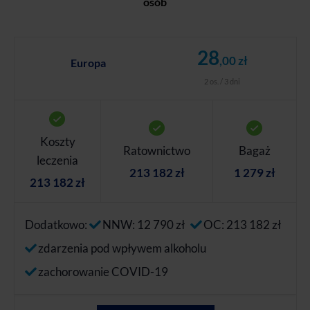
osób
28
,00 zł
Europa
2 os. / 3 dni
Koszty
Ratownictwo
Bagaż
leczenia
213 182 zł
1 279 zł
213 182 zł
Dodatkowo:
NNW: 12 790 zł
OC: 213 182 zł
zdarzenia pod wpływem alkoholu
zachorowanie COVID-19