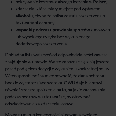
pokrywanie kosztów dalszego leczenia w
Polsce
,
zdarzenia, które miały miejsce pod wpływem
alkoholu
, chyba że polisa została rozszerzona o
taki wariant ochrony,
wypadki podczas uprawiania sportów
zimowych
lub wysokiego ryzyka bez wykupionego
dodatkowego rozszerzenia.
Dokładna lista wyłączeń od odpowiedzialności zawsze
znajduje się w umowie. Warto zapoznać się z nią jeszcze
przed podjęciem decyzji o wykupieniu konkretnej polisy.
W ten sposób można mieć pewność, że dana ochrona
będzie wystarczająco szeroka. OWU daje klientowi
również szersze spojrzenie na to, na jakie zachowania
podczas podróży warto uważać, by otrzymać
odszkodowanie za zdarzenia losowe.
Mowa tu m.in. o konieczności pilnowania swojego