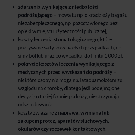
zdarzenia wynikające z niedbałości
podróżującego
– mowa tu np. o kradzieży bagażu
niezabezpieczonego, np. pozostawionego bez
opieki w miejscu użyteczności publicznej,
koszty leczenia stomatologicznego
, które
pokrywane są tylko w nagłych przypadkach, np.
silny ból lub uraz po wypadku, do limitu 1 000 zł,
pokrycie kosztów leczenia wynikającego z
medycznych przeciwwskazań do podróży
–
niektóre osoby nie mogą np. latać samolotem ze
względu na choroby, dlatego jeśli podejmą one
decyzję o takiej formie podróży, nie otrzymają
odszkodowania,
koszty związane z
naprawą, wymianą lub
zakupem protez, aparatów słuchowych,
okularów czy soczewek kontaktowych
,