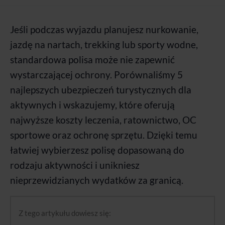
Jeśli podczas wyjazdu planujesz nurkowanie,
jazdę na nartach, trekking lub sporty wodne,
standardowa polisa może nie zapewnić
wystarczającej ochrony. Porównaliśmy 5
najlepszych ubezpieczeń turystycznych dla
aktywnych i wskazujemy, które oferują
najwyższe koszty leczenia, ratownictwo, OC
sportowe oraz ochronę sprzętu. Dzięki temu
łatwiej wybierzesz polisę dopasowaną do
rodzaju aktywności i unikniesz
nieprzewidzianych wydatków za granicą.
Z tego artykułu dowiesz się: