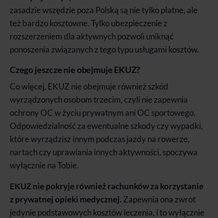
zasadzie wszędzie poza Polską są nie tylko płatne, ale
też bardzo kosztowne. Tylko ubezpieczenie z
rozszerzeniem dla aktywnych pozwoli uniknąć
ponoszenia związanych z tego typu usługami kosztów.
Czego jeszcze nie obejmuje EKUZ?
Co więcej, EKUZ nie obejmuje również szkód
wyrządzonych osobom trzecim, czyli nie zapewnia
ochrony OC w życiu prywatnym ani OC sportowego.
Odpowiedzialność za ewentualne szkody czy wypadki,
które wyrządzisz innym podczas jazdy na rowerze,
nartach czy uprawiania innych aktywności, spoczywa
wyłącznie na Tobie.
EKUZ nie pokryje również rachunków za korzystanie
z prywatnej opieki medycznej.
Zapewnia ona zwrot
jedynie podstawowych kosztów leczenia, i to wyłącznie