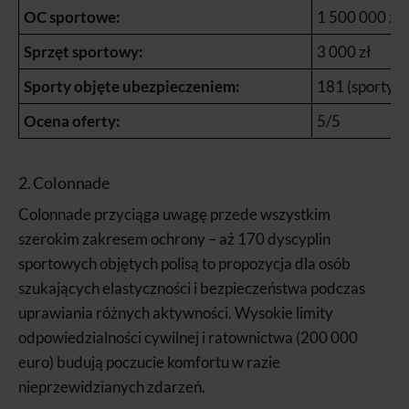
OC sportowe:
1 500 000 zł
Sprzęt sportowy:
3 000 zł
Sporty objęte ubezpieczeniem:
181 (sporty w
Ocena oferty:
5/5
2. Colonnade
Colonnade przyciąga uwagę przede wszystkim
szerokim zakresem ochrony – aż 170 dyscyplin
sportowych objętych polisą to propozycja dla osób
szukających elastyczności i bezpieczeństwa podczas
uprawiania różnych aktywności. Wysokie limity
odpowiedzialności cywilnej i ratownictwa (200 000
euro) budują poczucie komfortu w razie
nieprzewidzianych zdarzeń.