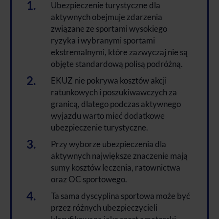
Ubezpieczenie turystyczne dla
aktywnych obejmuje zdarzenia
związane ze sportami wysokiego
ryzyka i wybranymi sportami
ekstremalnymi, które zazwyczaj nie są
objęte standardową polisą podróżną.
EKUZ nie pokrywa kosztów akcji
ratunkowych i poszukiwawczych za
granicą, dlatego podczas aktywnego
wyjazdu warto mieć dodatkowe
ubezpieczenie turystyczne.
Przy wyborze ubezpieczenia dla
aktywnych największe znaczenie mają
sumy kosztów leczenia, ratownictwa
oraz OC sportowego.
Ta sama dyscyplina sportowa może być
przez różnych ubezpieczycieli