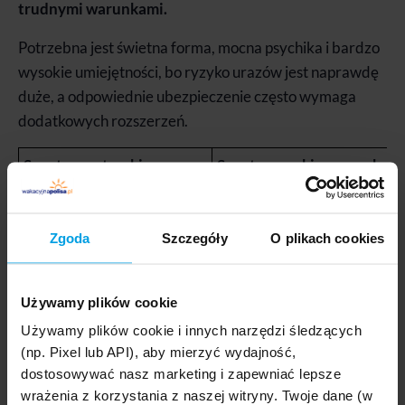
trudnymi warunkami.
Potrzebna jest świetna forma, mocna psychika i bardzo
wysokie umiejętności, bo ryzyko urazów jest naprawdę
duże, a odpowiednie ubezpieczenie często wymaga
dodatkowych rozszerzeń.
Sporty amatorskie:
Sporty wysokiego ryzyka:
• Narciarstwo freeride
• Snowboarding
Zgoda
Szczegóły
O plikach cookies
• Bieganie
• Pływanie
• Skoki do wody
Używamy plików cookie
• Jazda na rowerze
• Skok na bungee
Używamy plików cookie i innych narzędzi śledzących
• Tenis
• Skok ze spadochronem
(np. Pixel lub API), aby mierzyć wydajność,
dostosowywać nasz marketing i zapewniać lepsze
• Piłka nożna
• Downhill na rowerze
wrażenia z korzystania z naszej witryny. Twoje dane (w