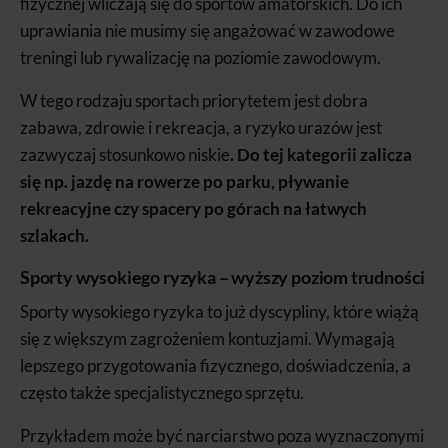
fizycznej wliczają się do sportów amatorskich. Do ich
uprawiania nie musimy się angażować w zawodowe
treningi lub rywalizację na poziomie zawodowym.
W tego rodzaju sportach priorytetem jest dobra
zabawa, zdrowie i rekreacja, a ryzyko urazów jest
zazwyczaj stosunkowo niskie
. Do tej kategorii zalicza
się np. jazdę na rowerze po parku, pływanie
rekreacyjne czy spacery po górach na łatwych
szlakach.
Sporty wysokiego ryzyka – wyższy poziom trudności
Sporty wysokiego ryzyka to już dyscypliny, które wiążą
się z większym zagrożeniem kontuzjami. Wymagają
lepszego przygotowania fizycznego, doświadczenia, a
często także specjalistycznego sprzętu.
Przykładem może być narciarstwo poza wyznaczonymi