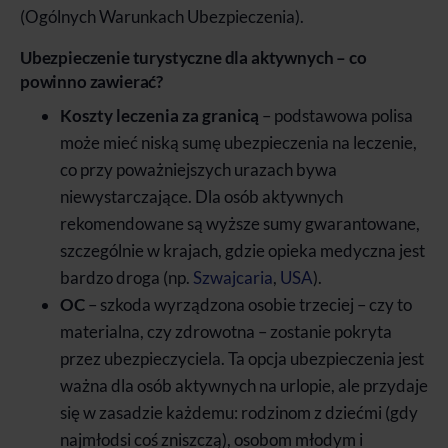
(Ogólnych Warunkach Ubezpieczenia).
Ubezpieczenie turystyczne dla aktywnych – co
powinno zawierać?
Koszty leczenia za granicą
– podstawowa polisa
może mieć niską sumę ubezpieczenia na leczenie,
co przy poważniejszych urazach bywa
niewystarczające.
Dla osób aktywnych
rekomendowane są wyższe sumy gwarantowane,
szczególnie w krajach, gdzie opieka medyczna jest
bardzo droga (np.
Szwajcaria
,
USA
).
OC
– szkoda wyrządzona osobie trzeciej – czy to
materialna, czy zdrowotna – zostanie pokryta
przez ubezpieczyciela. Ta opcja ubezpieczenia jest
ważna dla osób aktywnych na urlopie, ale przydaje
się w zasadzie każdemu: rodzinom z dziećmi (gdy
najmłodsi coś zniszczą), osobom młodym i