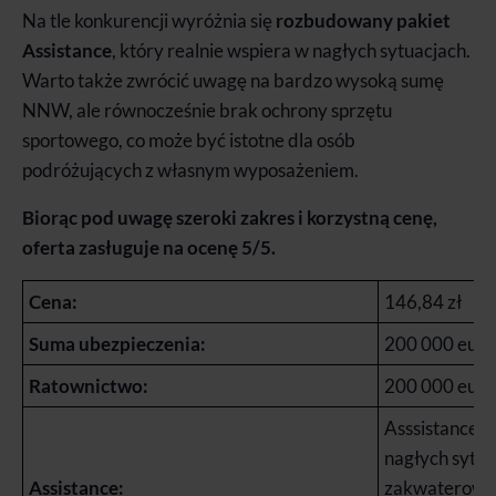
Na tle konkurencji wyróżnia się
rozbudowany pakiet
Assistance
, który realnie wspiera w nagłych sytuacjach.
Warto także zwrócić uwagę na bardzo wysoką sumę
NNW, ale równocześnie brak ochrony sprzętu
sportowego, co może być istotne dla osób
podróżujących z własnym wyposażeniem.
Biorąc pod uwagę szeroki zakres i korzystną cenę,
oferta zasługuje na ocenę 5/5.
Cena:
146,84 zł
Suma ubezpieczenia:
200 000 euro
Ratownictwo:
200 000 euro
Asssistance (
nagłych sytua
Assistance:
zakwaterowan