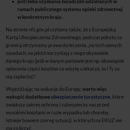
potrzeba uzyskania świadczeń udzielanych w
ramach publicznego systemu opieki zdrowotnej
w konkretnym kraju .
Na stronie nfz.gov.pl czytamy także, że z Europejską
Kartą Ubezpieczenia Zdrowotnego, podczas pobytu za
granicą otrzymamy prawo do leczenia „na tych samych
zasadach, na jakich korzystają z niego obywatele
danego kraju (jeśli w danym państwie jest np. obowiązek
opłacenia części kosztów za wizytę u lekarza, to i Ty za
nią zapłacisz)”.
Wyjeżdżając na wakacje do Europy,
warto więc
wykupić dodatkowe
ubezpieczenie turystyczne
, które
zwiększy zakres ochrony i zabezpieczy nas przed
wysokimi kosztami w razie wypadku lub choroby.
Istnieje bowiem szereg sytuacji, w których na EKUZ nie
ma co liczyć.