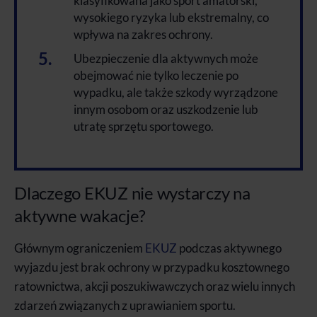
klasyfikowana jako sport amatorski,
wysokiego ryzyka lub ekstremalny, co
wpływa na zakres ochrony.
Ubezpieczenie dla aktywnych może
obejmować nie tylko leczenie po
wypadku, ale także szkody wyrządzone
innym osobom oraz uszkodzenie lub
utratę sprzętu sportowego.
Dlaczego EKUZ nie wystarczy na
aktywne wakacje?
Głównym ograniczeniem
EKUZ
podczas aktywnego
wyjazdu jest brak ochrony w przypadku kosztownego
ratownictwa, akcji poszukiwawczych oraz wielu innych
zdarzeń związanych z uprawianiem sportu.