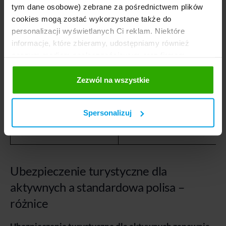
górskim
tym dane osobowe) zebrane za pośrednictwem plików
• Koszykówka
cookies mogą zostać wykorzystane także do
• Wspinaczka
personalizacji wyświetlanych Ci reklam. Niektóre
• Siatkówka
wysokogórska
informacje, które zbieramy, udostępniamy również
naszym mediom społecznościowym oraz firmom
• Gimnastyka
• Spadochroniarstwo
reklamowym i analitycznym, z którymi współpracujemy.
• Żeglarstwo
Te z kolei mogą łączyć te informacje z innymi
Zezwól na wszystkie
• Motocross
informacjami, które im przekazałeś, korzystając z ich
• Golf
usług. Prosimy o Twoją zgodę. ...
• Skok na spadochronie z
Spersonalizuj
dużych wysokości
Ubezpieczenie turystyczne dla
aktywnych a standardowa polisa –
różnice