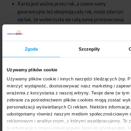
Karta jest ważna przez rok, a zatem sumy
gwarancyjne też obejmują cały rok, może zdarzyć
się tak, że wykorzysta się całą sumę przeznaczoną
np. na koszty leczenia podczas jednego wyjazdu i
tym samym traci się ochronę na dalsze podróże
czy zdarzenia,
Zgoda
Szczegóły
O
brak Assistance prawnego, informacyjnego czy
finansowego w razie problemów za granicą.
Używamy plików cookie
Karta Euro26 to świetne rozwiązanie, jeśli chodzi o
Używamy plików cookie i innych narzędzi śledzących (np. Pi
możliwość korzystania ze zniżek, promocji czy rabatów.
mierzyć wydajność, dostosowywać nasz marketing i zapewn
Jej wartość jako narzędzia do oszczędzania w podróży
wrażenia z korzystania z naszej witryny. Twoje dane (w ty
potwierdzają liczne, pozytywne opinie użytkowników.
zebrane za pośrednictwem plików cookies mogą zostać wyk
Jeśli zaś chodzi o ubezpieczenie, to niestety Karta jest
personalizacji wyświetlanych Ci reklam. Niektóre informacje,
bardzo słabo przygotowana pod potrzeby miłośników
udostępniamy również naszym mediom społecznościowym 
sportów zimowych, np. narciarzy czy snowboardzistów.
reklamowym i analitycznym, z którymi współpracujemy. Te z
Zapewnia bardzo niskie sumy gwarantowane i nie
te informacje z innymi informacjami, które im przekazałeś, k