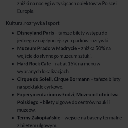
zniżki na noclegi w tysiącach obiektów w Polsce i
Europie.
Kultura, rozrywka i sport
Disneyland Paris
– tańsze bilety wstępu do
jednego z najsłynniejszych parków rozrywki.
Muzeum Prado w Madrycie
– zniżka 50% na
wejście do słynnego muzeum sztuki.
Hard Rock Cafe
– rabat 15% na menu w
wybranych lokalizacjach.
Cirque du Soleil, Cirque Bormann
– tańsze bilety
na spektakle cyrkowe.
Experymentarium w Łodzi, Muzeum Lotnictwa
Polskiego
– bilety ulgowe do centrów nauki i
muzeów.
Termy Zakopiańskie
– wejście na baseny termalne
z biletem ulgowym.