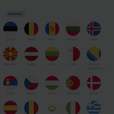
EUROPA
Estonia
Belgia
Andora
Bułgaria
Islandia
Macedonia
Łotwa
Litwa
Malta
Bośnia i
Hercegowina
Serbia
Czechy
Węgry
Portugalia
Dania