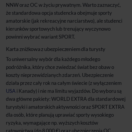
NNW oraz OC w życiu prywatnym. Warto zaznaczyć,
że standardowa opcja studencka obejmuje sporty
amatorskie (jak rekreacyjne narciarstwo), ale studenci
kierunków sportowych lub trenujący wyczynowo
powinni wybrać wariant SPORT.
Karta zniżkowa z ubezpieczeniem dla turysty
To uniwersalny wybór dla każdego młodego
podróżnika, który chce zwiedzać świat bez obaw o
koszty nieprzewidzianych zdarzeń. Ubezpieczenie
działa przez cały rok na całym świecie (z wyłączeniem
USA
i Kanady) i nie ma limitu wyjazdów. Do wyboru są
dwa główne pakiety: WORLD EXTRA dla standardowej
turystyki i amatorskich aktywności oraz SPORT EXTRA
dla osób, które planują uprawiać sporty wysokiego
ryzyka, wymagające np. wyższych kosztów
ratownictwa (do 8 000 €) oraz ubezpieczenia OC