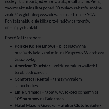
noclegi, transport, jedzenie i atrakcje kulturalne. Pełną i
zawsze aktualną listę ponad 30 tysięcy rabatów można
znaleźć w globalnej wyszukiwarce na stronie EYCA.
Poniżej znajduje się kilka przykładów partnerów
oferujących zniżki.
Podróże i transport
Polskie Koleje Linowe
– bilet ulgowy na
przejazdy kolejkami m.in. na Kasprowy Wierch czy
Gubałówkę.
American Tourister
– zniżki na zakup walizek i
toreb podróżnych.
Comfortcar Rental
– tańszy wynajem
samochodów.
Linie Grimaldi
– rabat w wysokości co najmniej
10€ na promy na Balearach.
Hotel Mazury Giżycko, Hotelius Club, hostele
–