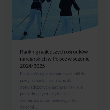
Ranking najlepszych ośrodków
narciarskich w Polsce w sezonie
2024/2025
Polska oferuje doskonałe warunki do
jazdy na nartach zarówno dla
doświadczonych narciarzy, jak i dla
początkujących i chętnie jest
wybierana na zimowe wyjazdy z
dziećmi....