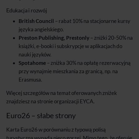
Edukacja i rozwój
British Council
– rabat 10% na stacjonarne kursy
języka angielskiego.
Preston Publishing, Prestonly
– zniżki 20-50% na
książki, e-booki i subskrypcje w aplikacjach do
nauki języków.
Spotahome
– zniżka 30% na opłatę rezerwacyjną
przy wynajmie mieszkania za granicą, np. na
Erasmusa.
Więcej szczegółów na temat oferowanych zniżek
znajdziesz na stronie organizacji EYCA.
Euro26 – słabe strony
Karta Euro26 w porównaniu z typową polisą
turystyczną wypada nieco gorzej. Mimo tego, że oferuje