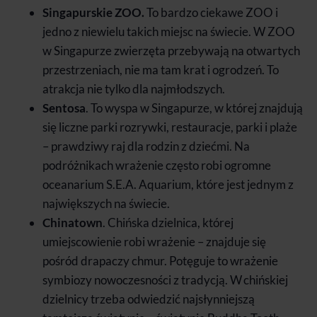
Singapurskie ZOO.
To bardzo ciekawe ZOO i
jedno z niewielu takich miejsc na świecie. W ZOO
w Singapurze zwierzęta przebywają na otwartych
przestrzeniach, nie ma tam krat i ogrodzeń. To
atrakcja nie tylko dla najmłodszych.
Sentosa
. To wyspa w Singapurze, w której znajdują
się liczne parki rozrywki, restauracje, parki i plaże
– prawdziwy raj dla rodzin z dziećmi. Na
podróżnikach wrażenie często robi ogromne
oceanarium S.E.A. Aquarium, które jest jednym z
największych na świecie.
Chinatown
. Chińska dzielnica, której
umiejscowienie robi wrażenie – znajduje się
pośród drapaczy chmur. Potęguje to wrażenie
symbiozy nowoczesności z tradycją. W chińskiej
dzielnicy trzeba odwiedzić najsłynniejszą