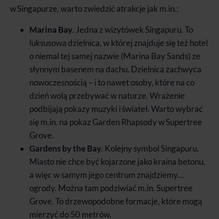
w Singapurze, warto zwiedzić atrakcje jak m.in.:
Marina Bay
. Jedna z wizytówek Singapuru. To
luksusowa dzielnica, w której znajduje się też hotel
o niemal tej samej nazwie (Marina Bay Sands) ze
słynnym basenem na dachu. Dzielnica zachwyca
nowoczesnością – i to nawet osoby, które na co
dzień wolą przebywać w naturze. Wrażenie
podbijają pokazy muzyki i świateł. Warto wybrać
się m.in. na pokaz Garden Rhapsody w Supertree
Grove.
Gardens by the Bay
. Kolejny symbol Singapuru.
Miasto nie chce być kojarzone jako kraina betonu,
a więc w samym jego centrum znajdziemy…
ogrody. Można tam podziwiać m.in. Supertree
Grove. To drzewopodobne formacje, które mogą
mierzyć do 50 metrów.