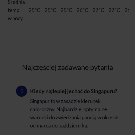
Średnia
temp.
25°C
25°C
25°C
26°C
27°C
27°C
26°
w nocy
Najczęściej zadawane pytania
Kiedy najlepiej jechać do Singapuru?
Singapur to w zasadzie kierunek
całoroczny. Najbardziej optymalne
warunki do zwiedzania panują w okresie
od marca do października.