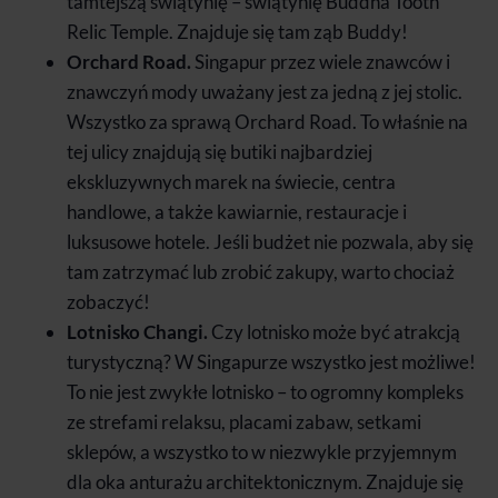
tamtejszą świątynię – świątynię Buddha Tooth
Relic Temple. Znajduje się tam ząb Buddy!
Orchard Road.
Singapur przez wiele znawców i
znawczyń mody uważany jest za jedną z jej stolic.
Wszystko za sprawą Orchard Road. To właśnie na
tej ulicy znajdują się butiki najbardziej
ekskluzywnych marek na świecie, centra
handlowe, a także kawiarnie, restauracje i
luksusowe hotele. Jeśli budżet nie pozwala, aby się
tam zatrzymać lub zrobić zakupy, warto chociaż
zobaczyć!
Lotnisko Changi.
Czy lotnisko może być atrakcją
turystyczną? W Singapurze wszystko jest możliwe!
To nie jest zwykłe lotnisko – to ogromny kompleks
ze strefami relaksu, placami zabaw, setkami
sklepów, a wszystko to w niezwykle przyjemnym
dla oka anturażu architektonicznym. Znajduje się