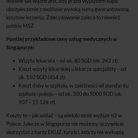
właśnie tak ważne jest, aby przed wyjazdem kupić
ubezpieczenie z możliwie wysoką sumą gwarantowaną
kosztów leczenia. Zdecydowanie zaleca to również
polskie MSZ
Poniżej przykładowe ceny usług medycznych w
Singapurze:
Wizyta lekarska – od ok. 80 SGD (ok. 242 zł).
Koszt wizyty lekarskiej u lekarza specjalisty – od
ok. 150 SGD (454 zł).
Koszt doby w szpitalu, w zależności od standardu
szpitala i pokoju – od ok. 300 do 5000 SGD (ok.
907 – 15 126 zł).
Koszty te – jak widać – są wielokrotnie wyższe niż w
Polsce. Jako że w Singapurze nie możemy oczywiście
skorzystać z karty EKUZ, turyści, którzy nie wykupią