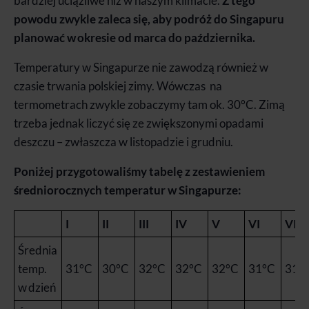
bardziej uciążliwe niż w naszym klimacie.
Z tego
powodu zwykle zaleca się, aby podróż do Singapuru
planować w okresie od marca do października.
Temperatury w Singapurze nie zawodzą również w
czasie trwania polskiej zimy. Wówczas na
termometrach zwykle zobaczymy tam ok. 30°C. Zimą
trzeba jednak liczyć się ze zwiększonymi opadami
deszczu – zwłaszcza w listopadzie i grudniu.
Poniżej przygotowaliśmy tabelę z zestawieniem
średniorocznych temperatur w Singapurze:
I
II
III
IV
V
VI
VII
Średnia
temp.
31°C
30°C
32°C
32°C
32°C
31°C
31°
w dzień