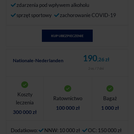
zdarzenia pod wpływem alkoholu
sprzęt sportowy
zachorowanie COVID-19
KUP UBEZPIECZENIE
190
,26 zł
Nationale-Nederlanden
2 os. / 7 dni
Koszty
Ratownictwo
Bagaż
leczenia
100 000 zł
1 000 zł
300 000 zł
Dodatkowo:
NNW: 10 000 zł
OC: 150 000 zł