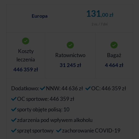
131
,00 zł
Europa
2 os. / 7 dni
Koszty
Ratownictwo
Bagaż
leczenia
31 245 zł
4 464 zł
446 359 zł
Dodatkowo:
NNW: 44 636 zł
OC: 446 359 zł
OC sportowe: 446 359 zł
sporty objęte polisą: 10
zdarzenia pod wpływem alkoholu
sprzęt sportowy
zachorowanie COVID-19