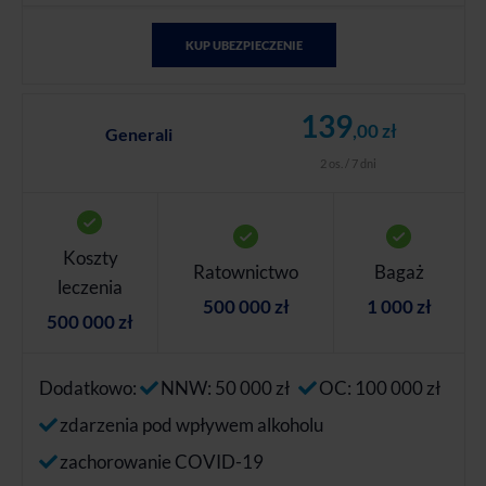
KUP UBEZPIECZENIE
139
,00 zł
Generali
2 os. / 7 dni
Koszty
Ratownictwo
Bagaż
leczenia
500 000 zł
1 000 zł
500 000 zł
Dodatkowo:
NNW: 50 000 zł
OC: 100 000 zł
zdarzenia pod wpływem alkoholu
zachorowanie COVID-19