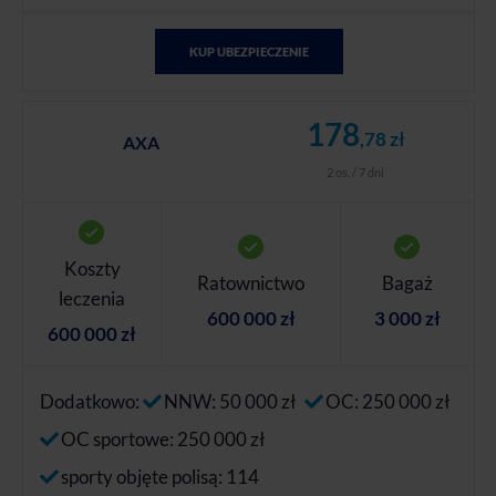
KUP UBEZPIECZENIE
178
,78 zł
AXA
2 os. / 7 dni
Koszty
Ratownictwo
Bagaż
leczenia
600 000 zł
3 000 zł
600 000 zł
Dodatkowo:
NNW: 50 000 zł
OC: 250 000 zł
OC sportowe: 250 000 zł
sporty objęte polisą: 114