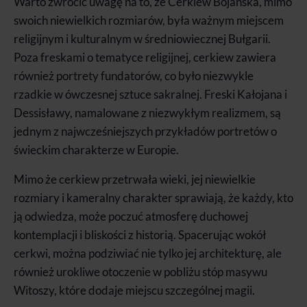
Warto zwrócić uwagę na to, że Cerkiew Bojańska, mimo
swoich niewielkich rozmiarów, była ważnym miejscem
religijnym i kulturalnym w średniowiecznej Bułgarii.
Poza freskami o tematyce religijnej, cerkiew zawiera
również portrety fundatorów, co było niezwykle
rzadkie w ówczesnej sztuce sakralnej. Freski Kałojana i
Dessisławy, namalowane z niezwykłym realizmem, są
jednym z najwcześniejszych przykładów portretów o
świeckim charakterze w Europie.
Mimo że cerkiew przetrwała wieki, jej niewielkie
rozmiary i kameralny charakter sprawiają, że każdy, kto
ją odwiedza, może poczuć atmosferę duchowej
kontemplacji i bliskości z historią. Spacerując wokół
cerkwi, można podziwiać nie tylko jej architekturę, ale
również urokliwe otoczenie w pobliżu stóp masywu
Witoszy, które dodaje miejscu szczególnej magii.