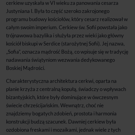
cerkiew uzyskała w VI wieku za panowania cesarza
Justyniana I. Była to część szeroko zakrojonego
programu budowy kościołów, który cesarz realizował w
całym swoim imperium. Cerkiew św. Sofii powstała jako
trójnawowa bazylika i służyła przez wieki jako główny
kościół biskupi w Serdice (starożytnej Sofii). Jej nazwa,
„Sofia”, oznacza mądrość Bożą, co wpisuje się w tradycję
nadawania świątyniom wezwania dedykowanego
Boskiej Mądrości.
Charakterystyczna architektura cerkwi, oparta na
planie krzyża z centralną kopułą, świadczy o wpływach
bizantyjskich, które były dominujące w ówczesnym
świecie chrześcijańskim. Wewnątrz, choć nie
znajdziemy bogatych zdobień, prostota i harmonia
konstrukcji budzą szacunek. Dawniej cerkiew była
ozdobiona freskami i mozaikami, jednak wiele z tych