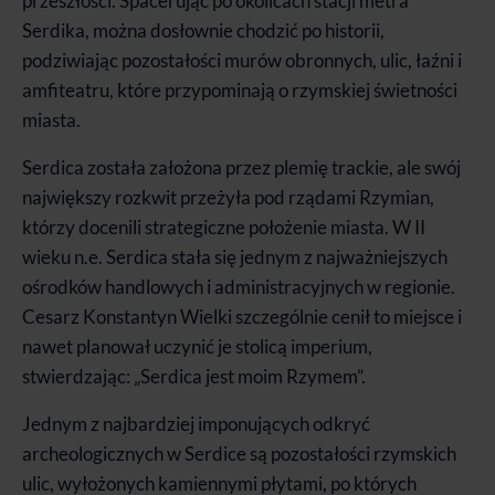
przeszłości. Spacerując po okolicach stacji metra
Serdika, można dosłownie chodzić po historii,
podziwiając pozostałości murów obronnych, ulic, łaźni i
amfiteatru, które przypominają o rzymskiej świetności
miasta.
Serdica została założona przez plemię trackie, ale swój
największy rozkwit przeżyła pod rządami Rzymian,
którzy docenili strategiczne położenie miasta. W II
wieku n.e. Serdica stała się jednym z najważniejszych
ośrodków handlowych i administracyjnych w regionie.
Cesarz Konstantyn Wielki szczególnie cenił to miejsce i
nawet planował uczynić je stolicą imperium,
stwierdzając: „Serdica jest moim Rzymem”.
Jednym z najbardziej imponujących odkryć
archeologicznych w Serdice są pozostałości rzymskich
ulic, wyłożonych kamiennymi płytami, po których