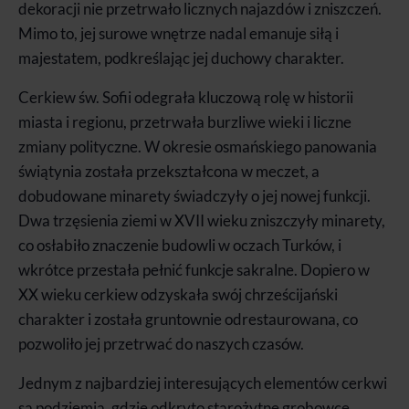
dekoracji nie przetrwało licznych najazdów i zniszczeń.
Mimo to, jej surowe wnętrze nadal emanuje siłą i
majestatem, podkreślając jej duchowy charakter.
Cerkiew św. Sofii odegrała kluczową rolę w historii
miasta i regionu, przetrwała burzliwe wieki i liczne
zmiany polityczne. W okresie osmańskiego panowania
świątynia została przekształcona w meczet, a
dobudowane minarety świadczyły o jej nowej funkcji.
Dwa trzęsienia ziemi w XVII wieku zniszczyły minarety,
co osłabiło znaczenie budowli w oczach Turków, i
wkrótce przestała pełnić funkcje sakralne. Dopiero w
XX wieku cerkiew odzyskała swój chrześcijański
charakter i została gruntownie odrestaurowana, co
pozwoliło jej przetrwać do naszych czasów.
Jednym z najbardziej interesujących elementów cerkwi
są podziemia, gdzie odkryto starożytne grobowce.