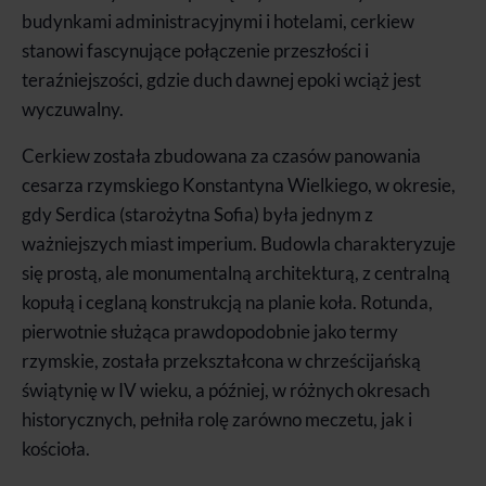
budynkami administracyjnymi i hotelami, cerkiew
stanowi fascynujące połączenie przeszłości i
teraźniejszości, gdzie duch dawnej epoki wciąż jest
wyczuwalny.
Cerkiew została zbudowana za czasów panowania
cesarza rzymskiego Konstantyna Wielkiego, w okresie,
gdy Serdica (starożytna Sofia) była jednym z
ważniejszych miast imperium. Budowla charakteryzuje
się prostą, ale monumentalną architekturą, z centralną
kopułą i ceglaną konstrukcją na planie koła. Rotunda,
pierwotnie służąca prawdopodobnie jako termy
rzymskie, została przekształcona w chrześcijańską
świątynię w IV wieku, a później, w różnych okresach
historycznych, pełniła rolę zarówno meczetu, jak i
kościoła.