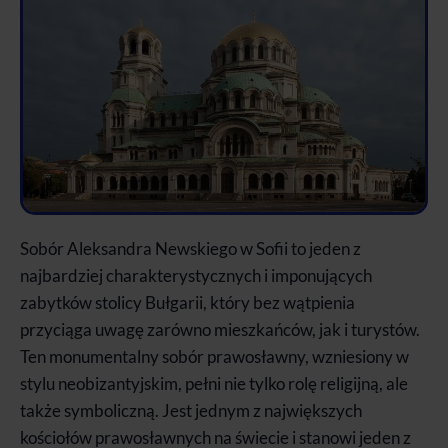
Sobór Aleksandra Newskiego w Sofii to jeden z
najbardziej charakterystycznych i imponujących
zabytków stolicy Bułgarii, który bez wątpienia
przyciąga uwagę zarówno mieszkańców, jak i turystów.
Ten monumentalny sobór prawosławny, wzniesiony w
stylu neobizantyjskim, pełni nie tylko rolę religijną, ale
także symboliczną. Jest jednym z największych
kościołów prawosławnych na świecie i stanowi jeden z