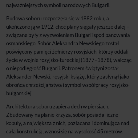
najważniejszych symboli narodowych Bułgarii.
Budowa soboru rozpoczęła się w 1882 roku, a
ukończono ją w 1912, choć plany sięgały jeszcze dalej –
związane były z wyzwoleniem Bułgarii spod panowania
osmańskiego. Sobór Aleksandra Newskiego został
poświęcony pamięci żołnierzy rosyjskich, którzy oddali
życie w wojnie rosyjsko-tureckiej (1877–1878), walcząc
o niepodległość Bułgarii. Patronem świątyni został
Aleksander Newski, rosyjski książę, który zasłynął jako
obrońca chrześcijaństwa i symbol współpracy rosyjsko-
bułgarskiej
Architektura soboru zapiera dech w piersiach.
Zbudowany na planie krzyża, sobór posiada liczne
kopuły, a największa z nich, pozłacana i dominująca nad
całą konstrukcją, wznosi się na wysokość 45 metrów.