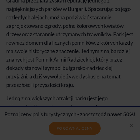
Gradina przez lata zyskał reputację jednego z
najpiękniejszych parków w Bułgarii. Spacerując po jego
rozległych alejach, można podziwiać starannie
zaprojektowane ogrody, pełne kolorowych kwiatów,
drzew oraz starannie utrzymanych trawników. Park jest
również domem dla licznych pomników, z których każdy
ma swoje historyczne znaczenie. Jednym z najbardziej
znanych jest Pomnik Armii Radzieckiej, który przez
dekady stanowił symbol bułgarsko-radzieckiej
przyjaźni, a dziś wywołuje żywe dyskusje na temat
przeszłości i przyszłości kraju.
Jedną z największych atrakcji parku jest jego
różnorodność przestrzeni rekreacyjnych.
Poznaj ceny polis turystycznych - zaoszczędź
nawet 50%!
Odwiedzający mogą korzystać z szerokiej gamy
aktywności — od relaksujących spacerów po
×
PORÓWNAJ CENY
zacienionych alejkach, przez jazdę na rowerze, po