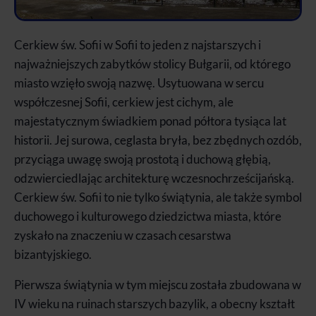
Cerkiew św. Sofii w Sofii to jeden z najstarszych i
najważniejszych zabytków stolicy Bułgarii, od którego
miasto wzięło swoją nazwę. Usytuowana w sercu
współczesnej Sofii, cerkiew jest cichym, ale
majestatycznym świadkiem ponad półtora tysiąca lat
historii. Jej surowa, ceglasta bryła, bez zbędnych ozdób,
przyciąga uwagę swoją prostotą i duchową głębią,
odzwierciedlając architekturę wczesnochrześcijańską.
Cerkiew św. Sofii to nie tylko świątynia, ale także symbol
duchowego i kulturowego dziedzictwa miasta, które
zyskało na znaczeniu w czasach cesarstwa
bizantyjskiego.
Pierwsza świątynia w tym miejscu została zbudowana w
IV wieku na ruinach starszych bazylik, a obecny kształt