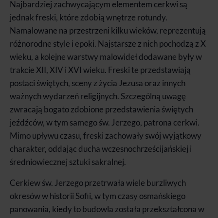
Najbardziej zachwycającym elementem cerkwi są
jednak freski, które zdobią wnętrze rotundy.
Namalowane na przestrzeni kilku wieków, reprezentują
różnorodne style i epoki. Najstarsze z nich pochodzą z X
wieku, a kolejne warstwy malowideł dodawane były w
trakcie XII, XIV i XVI wieku. Freski te przedstawiają
postaci świętych, sceny z życia Jezusa oraz innych
ważnych wydarzeń religijnych. Szczególną uwagę
zwracają bogato zdobione przedstawienia świętych
jeźdźców, w tym samego św. Jerzego, patrona cerkwi.
Mimo upływu czasu, freski zachowały swój wyjątkowy
charakter, oddając ducha wczesnochrześcijańskiej i
średniowiecznej sztuki sakralnej.
Cerkiew św. Jerzego przetrwała wiele burzliwych
okresów w historii Sofii, w tym czasy osmańskiego
panowania, kiedy to budowla została przekształcona w