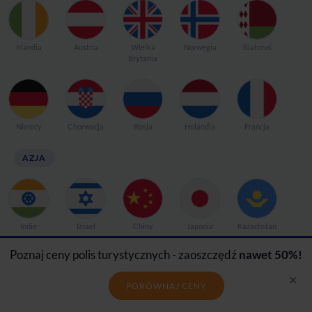
Irlandia
Austria
Wielka
Norwegia
Białoruś
Brytania
Niemcy
Chorwacja
Rosja
Holandia
Francja
AZJA
Indie
Izrael
Chiny
Japonia
Kazachstan
Poznaj ceny polis turystycznych - zaoszczędź
nawet 50%!
×
PORÓWNAJ CENY
Tajlandia
Turcja
Gruzja
Zjednoczone
Jordania
Emiraty