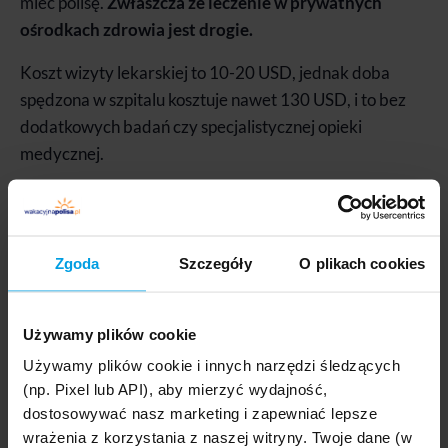
mieć polisę.
Zwłaszcza że leczenie w prywatnych
ośrodkach zdrowia jest drogie.
Koszt wizyty lekarskiej to 10-20 USD, jednak doba
spędzona w szpitalu kosztuje nawet 130 USD, i to bez
dodatkowych badań czy specjalistycznej opieki
medycznej.
Wykupienie indywidualnego pakietu
ubezpieczeniowego pozwoli uchronić się przed
koniecznością ponoszenia wysokich kosztów.
Zgoda
Szczegóły
O plikach cookies
Zwróćmy uwagę, aby polisa zawierała:
ubezpieczenie kosztów leczenia
i ratownictwa,
Używamy plików cookie
ochronę w zakresie następstw nieszczęśliwych
Używamy plików cookie i innych narzędzi śledzących
wypadków,
(np. Pixel lub API), aby mierzyć wydajność,
ubezpieczenie od utraty bagażu,
dostosowywać nasz marketing i zapewniać lepsze
OC w życiu prywatnym,
wrażenia z korzystania z naszej witryny. Twoje dane (w