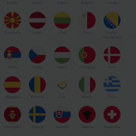
Estonia
Belgia
Andora
Bułgaria
Islandia
Macedonia
Łotwa
Litwa
Malta
Bośnia i
Hercegowina
Serbia
Czechy
Węgry
Portugalia
Dania
Hiszpania
Rumunia
Cypr
Włochy
Grecja
Czarnogóra
Szwecja
Słowacja
Albania
Szwajcaria