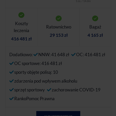
1 os. / 14 dni
Koszty
Ratownictwo
Bagaż
leczenia
29 153 zł
4 165 zł
416 481 zł
Dodatkowo:
NNW: 41 648 zł
OC: 416 481 zł
OC sportowe: 416 481 zł
sporty objęte polisą: 10
zdarzenia pod wpływem alkoholu
sprzęt sportowy
zachorowanie COVID-19
RankoPomoc Prawna