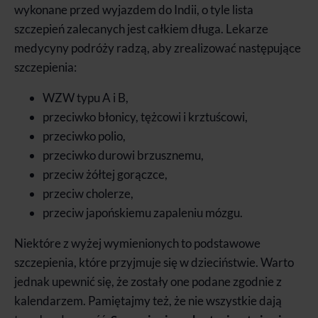
wykonane przed wyjazdem do Indii, o tyle lista
szczepień zalecanych jest całkiem długa. Lekarze
medycyny podróży radzą, aby zrealizować następujące
szczepienia:
WZW typu A i B,
przeciwko błonicy, tężcowi i krztuścowi,
przeciwko polio,
przeciwko durowi brzusznemu,
przeciw żółtej gorączce,
przeciw cholerze,
przeciw japońskiemu zapaleniu mózgu.
Niektóre z wyżej wymienionych to podstawowe
szczepienia, które przyjmuje się w dzieciństwie. Warto
jednak upewnić się, że zostały one podane zgodnie z
kalendarzem. Pamiętajmy też, że nie wszystkie dają