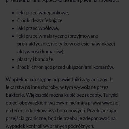
przed komarami. Apteczka do Indii powinna zawierać:
leki przeciwbiegunkowe,
środki dezynfekujące,
leki przeciwbólowe,
leki przeciwmalaryczne (przyjmowane
profilaktycznie, nie tylko w okresie największej
aktywności komarów),
plastry i bandaże,
środki chroniące przed ukąszeniami komarów.
W aptekach dostępne odpowiedniki zagranicznych
lekarstw na inne choroby, w tym wywołane przez
bakterie. Większość można kupić bez recepty. Turyści
objęci obowiązkiem wizowym nie mają prawa wwozić
na teren Indii leków psychotropowych. Przekraczając
przejścia graniczne, będzie trzeba je zdeponować na
wypadek kontroli wybranych podróżnych.