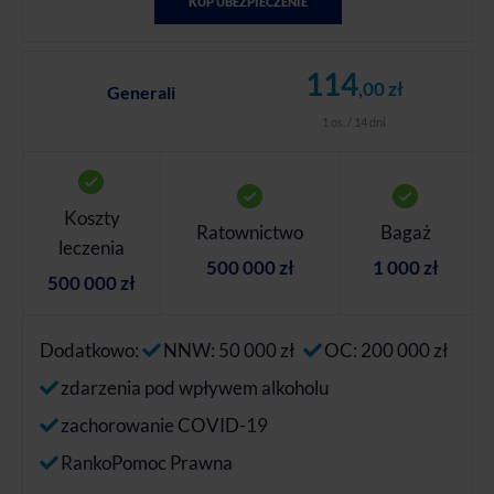
KUP UBEZPIECZENIE
114
,00 zł
Generali
1 os. / 14 dni
Koszty
Ratownictwo
Bagaż
leczenia
500 000 zł
1 000 zł
500 000 zł
Dodatkowo:
NNW: 50 000 zł
OC: 200 000 zł
zdarzenia pod wpływem alkoholu
zachorowanie COVID-19
RankoPomoc Prawna