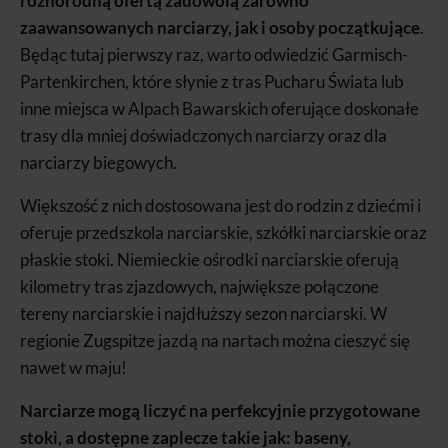
różnorodną ofertą zadowolą zarówno
zaawansowanych narciarzy, jak i osoby początkujące
.
Będąc tutaj pierwszy raz, warto odwiedzić Garmisch-
Partenkirchen, które słynie z tras Pucharu Świata lub
inne miejsca w Alpach Bawarskich oferujące doskonałe
trasy dla mniej doświadczonych narciarzy oraz dla
narciarzy biegowych.
Większość z nich dostosowana jest do rodzin z dziećmi i
oferuje przedszkola narciarskie, szkółki narciarskie oraz
płaskie stoki. Niemieckie ośrodki narciarskie oferują
kilometry tras zjazdowych, największe połączone
tereny narciarskie i najdłuższy sezon narciarski. W
regionie Zugspitze jazdą na nartach można cieszyć się
nawet w maju!
Narciarze mogą liczyć na perfekcyjnie przygotowane
stoki, a dostępne zaplecze takie jak: baseny,