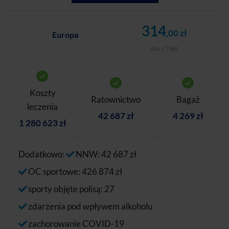
314
,00 zł
Europa
4 os. / 7 dni
Koszty
Ratownictwo
Bagaż
leczenia
42 687 zł
4 269 zł
1 280 623 zł
Dodatkowo:
NNW: 42 687 zł
OC sportowe: 426 874 zł
sporty objęte polisą: 27
zdarzenia pod wpływem alkoholu
zachorowanie COVID-19