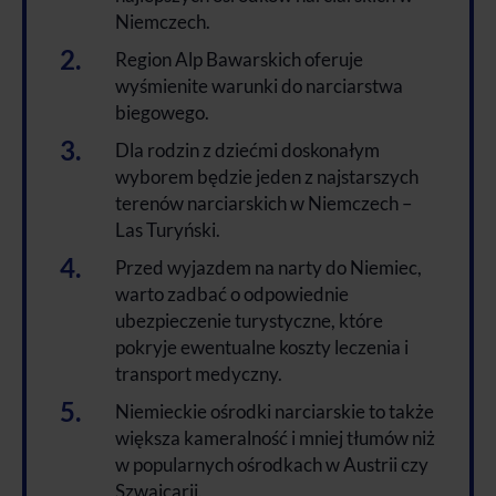
Niemczech.
Region Alp Bawarskich oferuje
wyśmienite warunki do narciarstwa
biegowego.
Dla rodzin z dziećmi doskonałym
wyborem będzie jeden z najstarszych
terenów narciarskich w Niemczech –
Las Turyński.
Przed wyjazdem na narty do Niemiec,
warto zadbać o odpowiednie
ubezpieczenie turystyczne, które
pokryje ewentualne koszty leczenia i
transport medyczny.
Niemieckie ośrodki narciarskie to także
większa kameralność i mniej tłumów niż
w popularnych ośrodkach w Austrii czy
Szwajcarii.