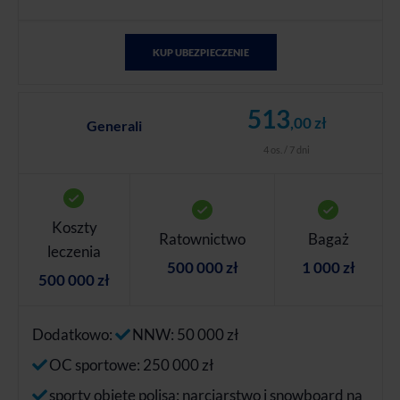
KUP UBEZPIECZENIE
513
,00 zł
Generali
4 os. / 7 dni
Koszty
Ratownictwo
Bagaż
leczenia
500 000 zł
1 000 zł
500 000 zł
Dodatkowo:
NNW: 50 000 zł
OC sportowe: 250 000 zł
sporty objęte polisą: narciarstwo i snowboard na