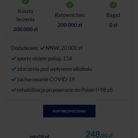
Koszty
Ratownictwo
Bagaż
leczenia
200 000 zł
0 zł
200 000 zł
Dodatkowo:
NNW: 20 000 zł
sporty objęte polisą: 114
zdarzenia pod wpływem alkoholu
zachorowanie COVID-19
rehabilitacja po powrocie do Polski (+98 zł)
KUP UBEZPIECZENIE
248
,00 zł
mtu24.pl