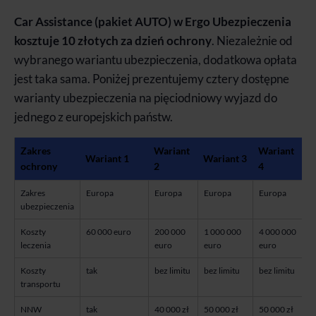
Car Assistance (pakiet AUTO) w Ergo Ubezpieczenia
kosztuje 10 złotych za dzień ochrony
. Niezależnie od
wybranego wariantu ubezpieczenia, dodatkowa opłata
jest taka sama. Poniżej prezentujemy cztery dostępne
warianty ubezpieczenia na pięciodniowy wyjazd do
jednego z europejskich państw.
Zakres
Wariant
Wariant
Wariant 1
Wariant 3
ochrony
2
4
Zakres
Europa
Europa
Europa
Europa
ubezpieczenia
Koszty
60 000 euro
200 000
1 000 000
4 000 000
leczenia
euro
euro
euro
Koszty
tak
bez limitu
bez limitu
bez limitu
transportu
NNW
tak
40 000 zł
50 000 zł
50 000 zł