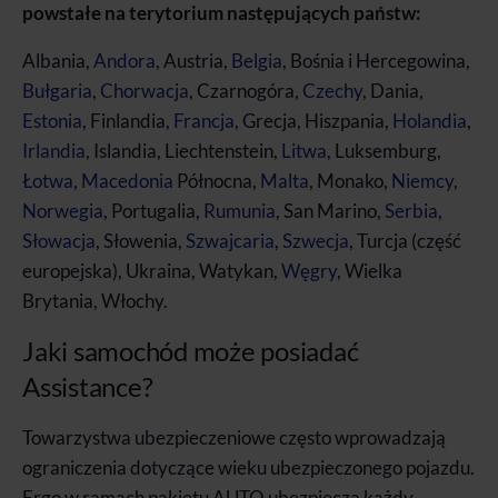
powstałe na terytorium następujących państw:
Albania,
Andora
, Austria,
Belgia
, Bośnia i Hercegowina,
Bułgaria
,
Chorwacja
, Czarnogóra,
Czechy
, Dania,
Estonia
, Finlandia,
Francja
, Grecja, Hiszpania,
Holandia
,
Irlandia
, Islandia, Liechtenstein,
Litwa
, Luksemburg,
Łotwa
,
Macedonia
Północna,
Malta
, Monako,
Niemcy
,
Norwegia
, Portugalia,
Rumunia
, San Marino,
Serbia
,
Słowacja
, Słowenia,
Szwajcaria
,
Szwecja
, Turcja (część
europejska), Ukraina, Watykan,
Węgry
, Wielka
Brytania, Włochy.
Jaki samochód może posiadać
Assistance?
Towarzystwa ubezpieczeniowe często wprowadzają
ograniczenia dotyczące wieku ubezpieczonego pojazdu.
Ergo w ramach pakietu AUTO ubezpiecza każdy