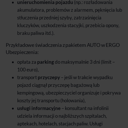
unieruchomienia pojazdu
(np.: rozładowania
akumulatora, problemów z alarmem, pęknięcia lub
stłuczenia przedniej szyby, zatrzaśnięcia
kluczyków, uszkodzenia stacyjki, przebicia opony,
braku paliwa itd.).
Przykładowe świadczenia z pakietem AUTO w ERGO
Ubezpieczenia:
opłata za
parking
do maksymalnie 3 dni (limit –
100 euro),
transport
przyczepy
– jeśli w trakcie wypadku
pojazd ciągnął przyczepę bagażową lub
kempingową, ubezpieczyciel organizuje i pokrywa
koszty jej transportu (holowania),
usługi informacyjne
– konsultant na infolinii
udziela informacji o najbliższych szpitalach,
aptekach, hotelach, stacjach paliw. Usługi