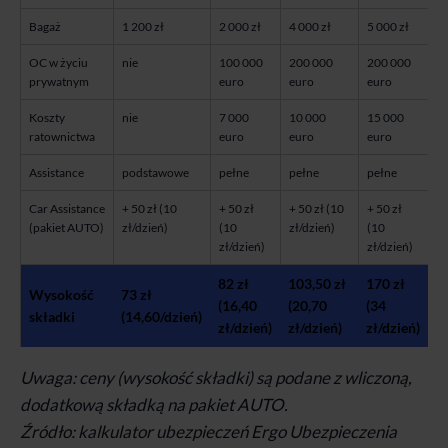
Bagaż
1 200 zł
2 000 zł
4 000 zł
5 000 zł
OC w życiu
nie
100 000
200 000
200 000
prywatnym
euro
euro
euro
Koszty
nie
7 000
10 000
15 000
ratownictwa
euro
euro
euro
Assistance
podstawowe
pełne
pełne
pełne
Car Assistance
+ 50 zł (10
+ 50 zł
+ 50 zł (10
+ 50 zł
(pakiet AUTO)
zł/dzień)
(10
zł/dzień)
(10
zł/dzień)
zł/dzień)
82 zł
103,50 zł
170 zł
Wysokość
73 zł
(16,40
(20,70
(34
składki
(14,60/dzień)
zł/dzień)
zł/dzień)
zł/dzień)
Uwaga: ceny (wysokość składki) są podane z wliczoną,
dodatkową składką na pakiet AUTO.
Źródło: kalkulator ubezpieczeń Ergo Ubezpieczenia