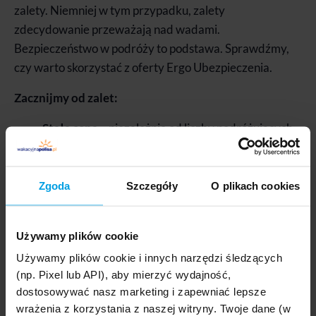
zalety. Niemniej w tym przypadku, zalety
zdecydowanie przeważają nad wadami.
Bezpieczeństwo w podróży to podstawa. Sprawdźmy,
czy warto skorzystać z oferty Ergo Ubezpieczenia.
Zacznijmy od zalet:
Stała cena
– niezależnie od liczby podróżujących
czy wybranego wariantu polisy, pakiet kosztuje 10
złotych za dzień ochrony (cena dotyczy jednego
samochodu),
Zgoda
Szczegóły
O plikach cookies
Całodobowa infolinia
– pomoc doświadczonego
konsultanta 24/7,
Używamy plików cookie
Szeroki zakres ochrony
– ubezpieczony może
Używamy plików cookie i innych narzędzi śledzących
liczyć na pomoc w razie awarii pojazdu,
(np. Pixel lub API), aby mierzyć wydajność,
unieruchomienia, wypadku oraz kradzieży,
dostosowywać nasz marketing i zapewniać lepsze
Dodatkowe usługi
– samochód zastępczy,
wrażenia z korzystania z naszej witryny. Twoje dane (w