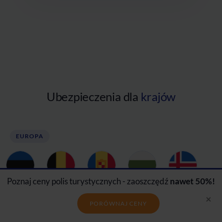
Ubezpieczenia dla
krajów
EUROPA
Poznaj ceny polis turystycznych - zaoszczędź
nawet 50%!
Estonia
Belgia
Andora
Bułgaria
Islandia
×
PORÓWNAJ CENY