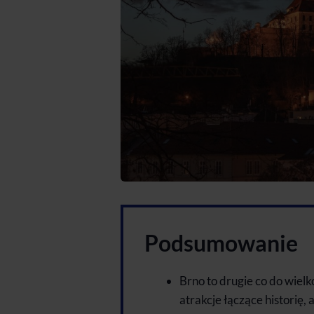
Podsumowanie
Brno to drugie co do wiel
atrakcje łączące historię,