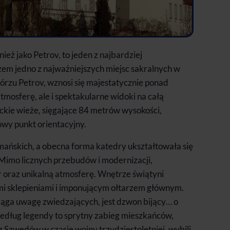
ież jako Petrov, to jeden z najbardziej
em jedno z najważniejszych miejsc sakralnych w
rzu Petrov, wznosi się majestatycznie ponad
tmosferę, ale i spektakularne widoki na całą
yckie wieże, sięgające 84 metrów wysokości,
owy punkt orientacyjny.
omańskich, a obecna forma katedry ukształtowała się
 Mimo licznych przebudów i modernizacji,
 oraz unikalną atmosferę. Wnętrze świątyni
i sklepieniami i imponującym ołtarzem głównym.
ąga uwagę zwiedzających, jest dzwon bijący… o
Według legendy to sprytny zabieg mieszkańców,
 Szwedów w czasie wojny trzydziestoletniej, wybili