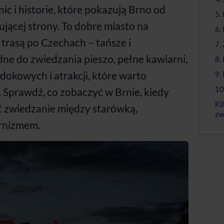
nic i historie, które pokazują Brno od
5.
ującej strony. To dobre miasto na
6.
trasą po Czechach – tańsze i
7.
dne do zwiedzania pieszo, pełne kawiarni,
8.
okowych i atrakcji, które warto
9.
10
Sprawdź, co zobaczyć w Brnie, kiedy
Ki
yć zwiedzanie między starówką,
zw
rnizmem.