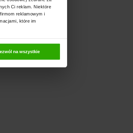
nych Ci reklam. Niektóre
 firmom reklamowym i
macjami, które im
ezwól na wszystkie