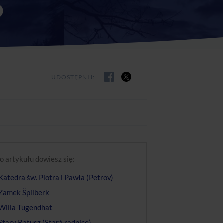
6
UDOSTĘPNIJ:
o artykułu dowiesz się:
 Katedra św. Piotra i Pawła (Petrov)
 Zamek Špilberk
 Willa Tugendhat
 Stary Ratusz (Stará radnice)