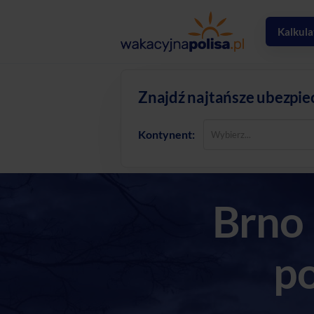
Kalkula
Znajdź najtańsze ubezpie
Kontynent:
Brno 
po