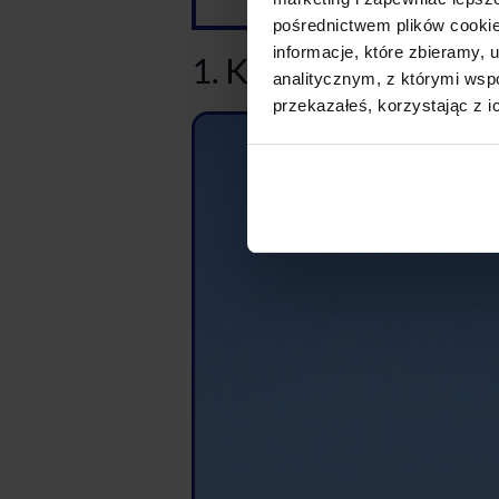
pośrednictwem plików cookie
informacje, które zbieramy
1. Katedra św. Piotra
analitycznym, z którymi wspó
przekazałeś, korzystając z i