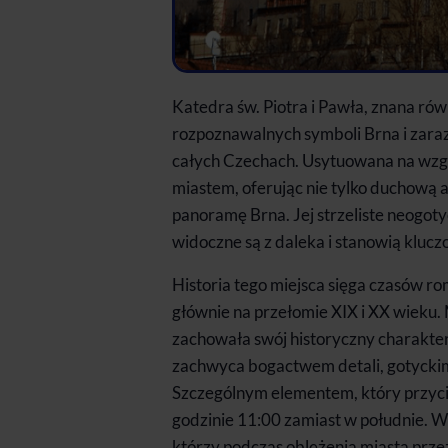
Katedra św. Piotra i Pawła, znana równ
rozpoznawalnych symboli Brna i zaraz
całych Czechach. Usytuowana na wzgó
miastem, oferując nie tylko duchową a
panoramę Brna. Jej strzeliste neogot
widoczne są z daleka i stanowią klucz
Historia tego miejsca sięga czasów r
głównie na przełomie XIX i XX wieku.
zachowała swój historyczny charakter
zachwyca bogactwem detali, gotyckim
Szczególnym elementem, który przyci
godzinie 11:00 zamiast w południe. 
którzy podczas oblężenia miasta przez