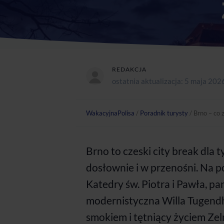
REDAKCJA
ostatnia aktualizacja:
5 maja 202
WakacyjnaPolisa
/
Poradnik turysty
/
Brno – co 
Brno to czeski city break dla 
dosłownie i w przenośni. Na p
Katedry św. Piotra i Pawła, p
modernistyczna Willa Tugendh
smokiem i tętniący życiem Zeln