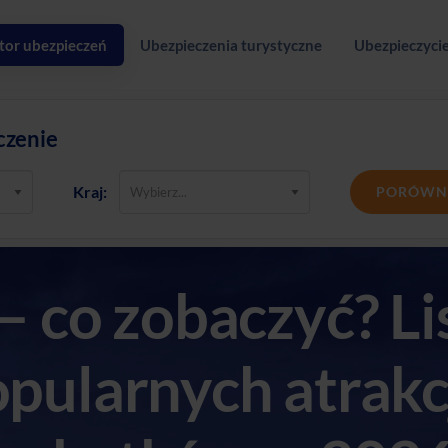
tor ubezpieczeń
Ubezpieczenia turystyczne
Ubezpieczycie
czenie
Kraj:
PORÓWN
– co zobaczyć? Li
pularnych atrakcj