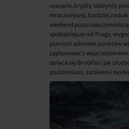
ossuaria, krypty, labirynty piw
mroczniejszej, bardziej zaskak
weekend poza najoczywistszą 
spokojniejsze niż Praga, wygo
piwnych adresów, punktów wid
zaplanować z wyprzedzeniem. 
opłaca się BrnoPas i jak ułoż
podziemiami, zamkiem i mode