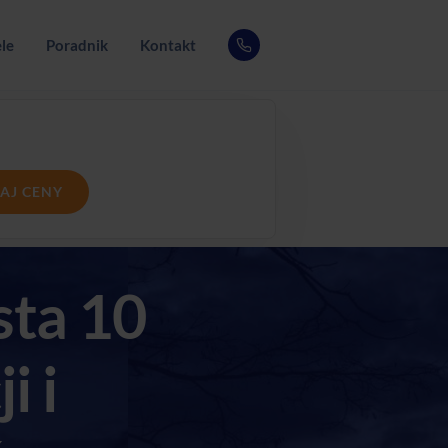
le
Poradnik
Kontakt
AJ CENY
sta 10
i i