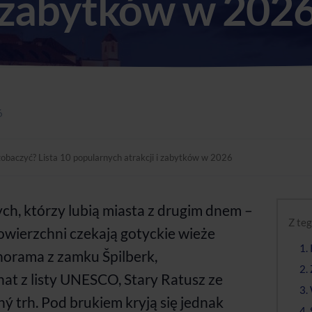
zabytków w 202
6
zobaczyć? Lista 10 popularnych atrakcji i zabytków w 2026
tych, którzy lubią miasta z drugim dnem –
Z teg
owierzchni czekają gotyckie wieże
1.
anorama z zamku Špilberk,
2.
at z listy UNESCO, Stary Ratusz ze
3.
ý trh. Pod brukiem kryją się jednak
4.