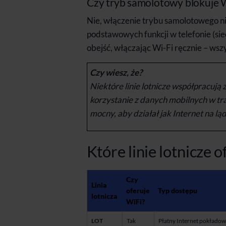
Czy tryb samolotowy blokuje W
Nie, włączenie trybu samolotowego ni
podstawowych funkcji w telefonie (sie
obejść, włączając Wi-Fi ręcznie – wszy
Czy wiesz, że?
Niektóre linie lotnicze współpracują
korzystanie z danych mobilnych w trak
mocny, aby działał jak Internet na ląd
Które linie lotnicze 
Czy
Linia
oferuje
Typ dostępu
lotnicza
WiFi?
LOT
Tak
Płatny Internet pokładow