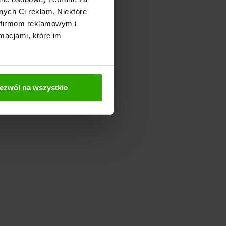
nych Ci reklam. Niektóre
 firmom reklamowym i
macjami, które im
ezwól na wszystkie