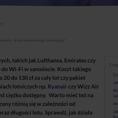
26
olocie – które linie je oferują i ile kosztuje?
zych, takich jak Lufthansa, Emirates czy
Z teg
 do Wi-Fi w samolocie. Koszt takiego
Cz
20 do 130 zł za cały lot czy pakiet
Ja
niach lotniczych np.
Ryanair
czy Wizz Air
Kt
est ciężko dostępny. Warto mieć też na
sa
ceny różnią się w zależności od
Il
az długości lotu. Sprawdź, jak działa
Ja
kr