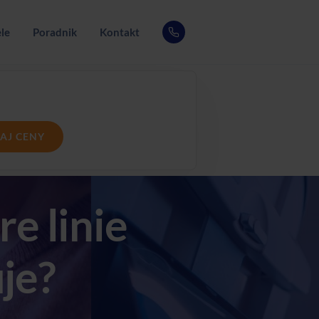
le
Poradnik
Kontakt
AJ CENY
e linie
uje?