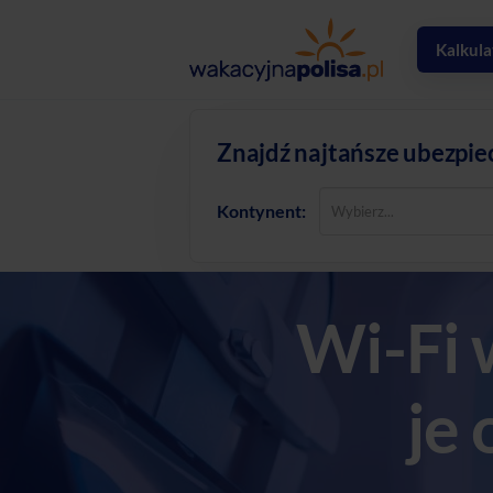
Kalkula
Znajdź najtańsze ubezpie
Kontynent:
Wi-Fi 
je 