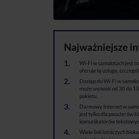
Najważniejsze i
Wi-Fi w samolotach jest cor
oferuje tę usługę, szczegól
Dostęp do Wi-Fi w samolot
może wynosić od 30 do 130
pakietu.
Darmowy Internet w samolo
jest tylko dla pasażerów k
komunikatorów tekstowyc
Wiele linii lotniczych blok