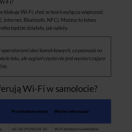
i-Fi?
e blokuje Wi-Fi, choć w teorii wyłącza większość
ć, Internet, Bluetooth, NFC). Możesz to łatwo
stko będzie działało, jak należy.
 z operatorami sieci komórkowych, co pozwala na
cie lotu, ale sygnał często nie jest wystarczająco
zie.
oferują Wi-Fi w samolocie?
Przykładowy koszt
Ważne informacje
y,
od 7 do 29 USD (ok. 25-
Wi-Fi dostępne na pokładzie