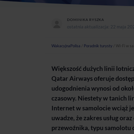
DOMINIKA RYSZKA
ostatnia aktualizacja:
22 maja 20
WakacyjnaPolisa
/
Poradnik turysty
/
Wi-Fi w sam
Większość dużych linii lotnic
Qatar Airways oferuje dostęp
udogodnienia wynosi od około 
czasowy. Niestety w tanich li
Internet w samolocie wciąż j
uwadze, że zakres usług oraz 
przewoźnika, typu samolotu or