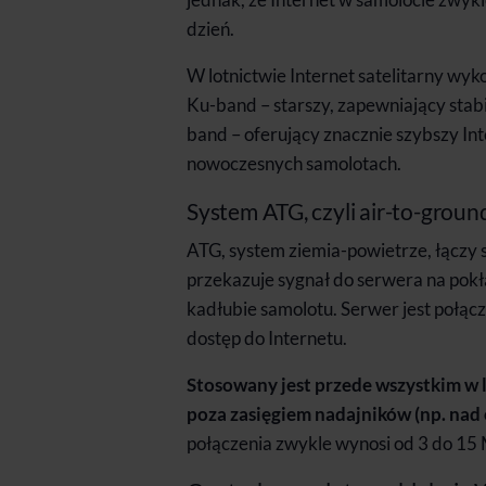
dzień.
W lotnictwie Internet satelitarny wy
Ku-band – starszy, zapewniający stabi
band – oferujący znacznie szybszy Int
nowoczesnych samolotach.
System ATG, czyli air-to-groun
ATG, system ziemia-powietrze, łączy
przekazuje sygnał do serwera na po
kadłubie samolotu. Serwer jest połąc
dostęp do Internetu.
Stosowany jest przede wszystkim w l
poza zasięgiem nadajników (np. nad 
połączenia zwykle wynosi od 3 do 15 