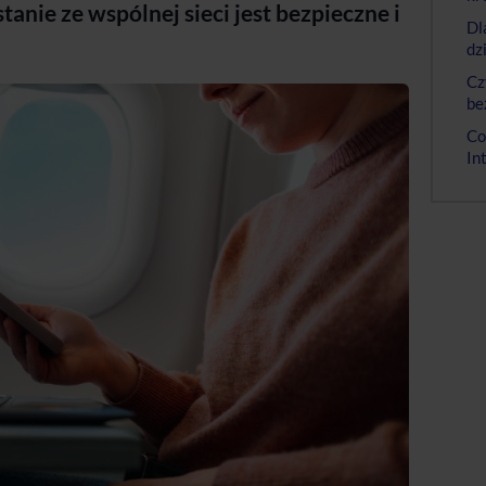
tanie ze wspólnej sieci jest bezpieczne i
Dl
dz
Cz
be
Co
In