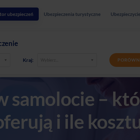
tor ubezpieczeń
Ubezpieczenia turystyczne
Ubezpieczycie
czenie
Kraj:
PORÓWN
w samolocie – któr
oferują i ile koszt