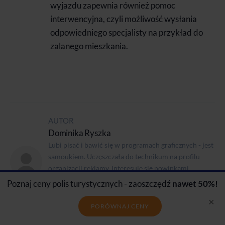
wyjazdu zapewnia również pomoc
interwencyjna, czyli możliwość wysłania
odpowiedniego specjalisty na przykład do
zalanego mieszkania.
AUTOR
Dominika Ryszka
Lubi pisać i bawić się w programach graficznych - jest
samoukiem. Uczęszczała do technikum na profilu
organizacji reklamy. Interesuje się nowinkami
technologicznymi, historią, a w wolnych chwilach
Poznaj ceny polis turystycznych - zaoszczędź
nawet 50%!
uwielbia oglądać filmy science-fiction, anime oraz
×
czytać mangi i komiksy.
PORÓWNAJ CENY