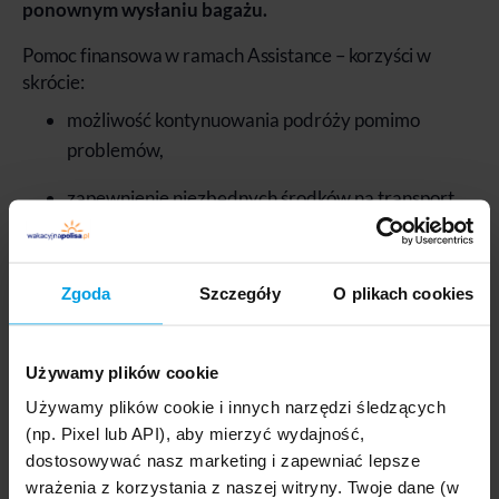
ponownym wysłaniu bagażu.
Pomoc finansowa w ramach Assistance – korzyści w
skrócie:
możliwość kontynuowania podróży pomimo
problemów,
zapewnienie niezbędnych środków na transport
powrotny do kraju,
w przypadku opóźnienia lotu/bagażu, pomoc
Zgoda
Szczegóły
O plikach cookies
finansowa na zapewnienie podstawowych
potrzeb,
Używamy plików cookie
opłacenie zakwaterowania w razie opóźnienia
Używamy plików cookie i innych narzędzi śledzących
lotu/bagażu.
(np. Pixel lub API), aby mierzyć wydajność,
Warto zapoznać się dokładnie z Ogólnymi
dostosowywać nasz marketing i zapewniać lepsze
wrażenia z korzystania z naszej witryny. Twoje dane (w
Warunkami Ubezpieczenia (OWU)
, aby wiedzieć, jakie