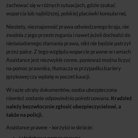
zachować się w
różnych sytuacjach
, gdzie szukać
wsparcia lub
najbliższej,
polskiej placówki konsularnej.
Niestety, nieznajomość prawa odwiedzanego kraju, nie
zwalnia z jego przestrzegania i nawet jeżeli dochodzi do
nieświadomego złamania prawa, nikt nie będzie patrzył
przez palce. Z tego względu wsparcie prawne w ramach
Assistance jest niezwykle cenne, ponieważ można liczyć
na pomoc prawnika, tłumacza w przypadku bariery
językowej czy
wpłatę w poczet kaucji.
W razie utraty dokumentów, osoba ubezpieczona
również zostanie odpowiednio poinstruowana.
Kradzież
należy bezzwłocznie zgłosić ubezpieczycielowi, a
także na policji.
Assistance prawne – korzyści w skrócie:
całodobowa pomoc prawna,