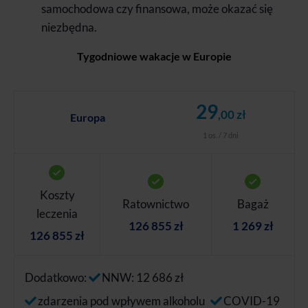
samochodowa czy finansowa, może okazać się
niezbędna.
Tygodniowe wakacje w Europie
29
,00 zł
Europa
1 os. / 7 dni
Koszty
Ratownictwo
Bagaż
leczenia
126 855 zł
1 269 zł
126 855 zł
Dodatkowo:
NNW: 12 686 zł
zdarzenia pod wpływem alkoholu
COVID-19