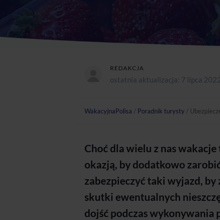
REDAKCJA
ostatnia aktualizacja:
7 lipca 202
WakacyjnaPolisa
/
Poradnik turysty
/
Ubezpiecze
Choć dla wielu z nas wakacje 
okazją, by dodatkowo zarobić,
zabezpieczyć taki wyjazd, by
skutki ewentualnych nieszcz
dojść podczas wykonywania p