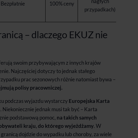
nagłych
Bezpłatnie
100% ceny
przypadkach)
ranicą – dlaczego EKUZ nie
ferują swoim przybywającym z innych krajów
e. Najczęściej dotyczy to jednak stałego
rzypadku prac sezonowych różnie natomiast bywa –
ejmują polisy pracowniczej.
dku podczas wyjazdu wystarczy
Europejska Karta
)
. Niekoniecznie jednak musi tak być – Karta
cznie podstawową pomoc,
na takich samych
 obywateli kraju, do którego wyjeżdżamy
. W
a granicą dojdzie do wypadku lub choroby, za wiele