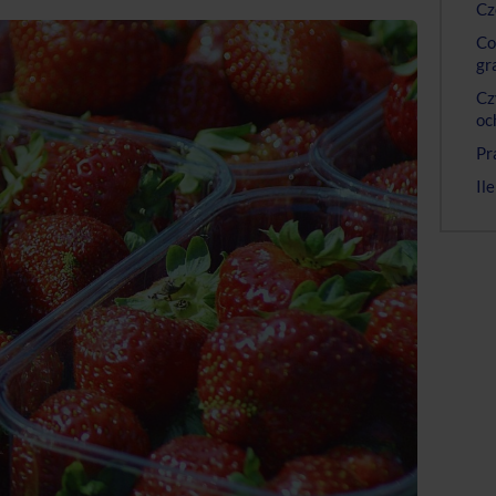
Cz
Co
gr
Cz
oc
Pr
Il