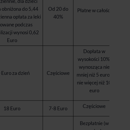
ziennie, dla dzieci
 obniżona do 5,44
Od 20 do
Płatne w całości
ienna opłata za leki
40%
sowane podczas
lizacji wynosi 0,62
Euro
Dopłata w
wysokości 10%,
wynosząca nie
 Euro za dzień
Częściowe
mniej niż 5 euro i
nie więcej niż 10
euro
Częściowe
18 Euro
7-8 Euro
Bezpłatnie (w