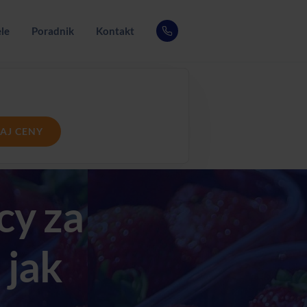
le
Poradnik
Kontakt
AJ CENY
cy za
 jak