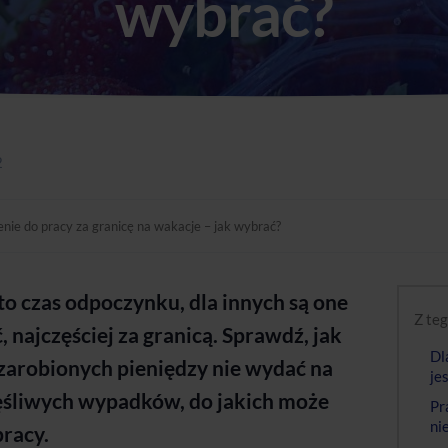
wybrać?
2
nie do pracy za granicę na wakacje – jak wybrać?
to czas odpoczynku, dla innych są one
Z teg
 najczęściej za granicą. Sprawdź, jak
Dl
 zarobionych pieniędzy nie wydać na
je
ęśliwych wypadków, do jakich może
Pr
ni
racy.