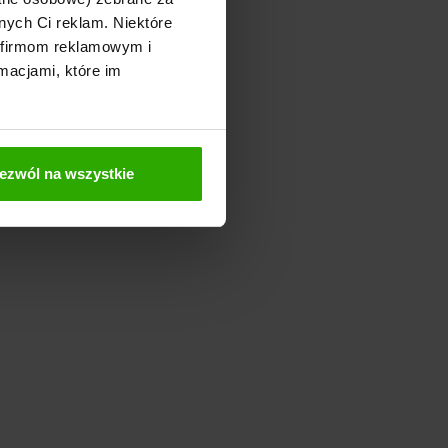
nych Ci reklam. Niektóre
 firmom reklamowym i
macjami, które im
ezwól na wszystkie