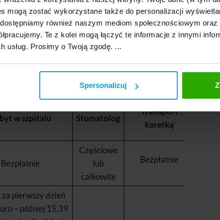
s mogą zostać wykorzystane także do personalizacji wyświetla
atomiast zazwyczaj bardzo wysokie
, nie
, udostępniamy również naszym mediom społecznościowym oraz
 takich jak transport medyczny, transport
łpracujemy. Te z kolei mogą łączyć te informacje z innymi infor
y wyrządzone innym.
Dzięki odpowiedniemu
ch usług. Prosimy o Twoją zgodę. ...
(i swoich bliskich) na wypadek takich
i nam pieniądze stracone w związku z likwidacją
Spersonalizuj
Z
Transport
byt w szpitalu
Stomatolog
karetką
Częściowe
Bezpłatnie
Bezpłatnie
lub
całkowite
 za pierwszy dzień
uro – później 15,39