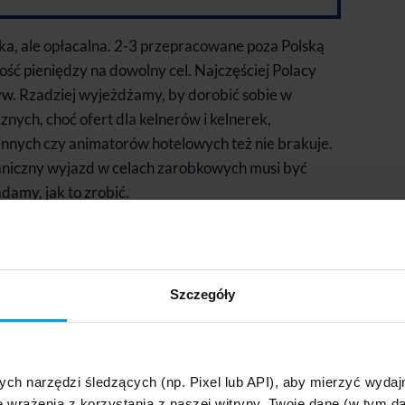
a, ale opłacalna. 2-3 przepracowane poza Polską
ość pieniędzy na dowolny cel. Najczęściej Polacy
yw. Rzadziej wyjeżdżamy, by dorobić sobie w
nych, choć ofert dla kelnerów i kelnerek,
nych czy animatorów hotelowych też nie brakuje.
raniczny wyjazd w celach zarobkowych musi być
amy, jak to zrobić.
ie do pracy za granicę jest
Szczegóły
a Polskę, także sezonowo, jest niezwykle ważne,
zków – zwłaszcza jeśli mowa o pracy fizycznej –
których ucierpieć możemy my sami, lub osoby
ych narzędzi śledzących (np. Pixel lub API), aby mierzyć wyd
.
e wrażenia z korzystania z naszej witryny. Twoje dane (w tym 