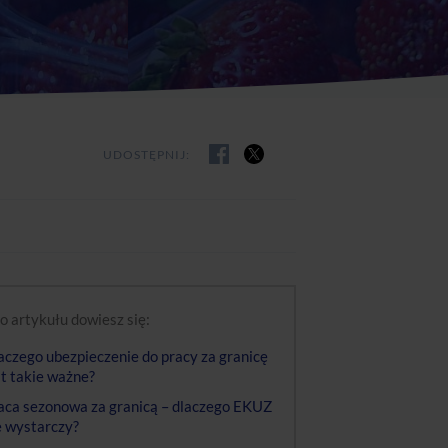
UDOSTĘPNIJ:
o artykułu dowiesz się:
aczego ubezpieczenie do pracy za granicę
st takie ważne?
aca sezonowa za granicą – dlaczego EKUZ
e wystarczy?