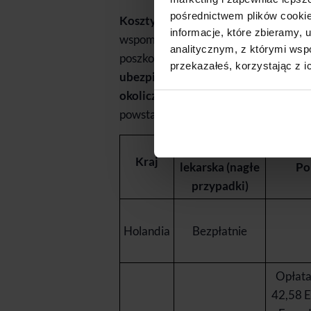
pośrednictwem plików cookie
Koszty leczenia zagranicznego są n
informacje, które zbieramy
wspominając nawet o innych usługach,
analitycznym, z którymi wspó
poszkodowanego do kraju, czy szkod
przekazałeś, korzystając z i
ubezpieczeniu zabezpieczymy siebie 
okoliczności
, a ubezpieczyciel zwróc
powstałych szkód.
Wizyta
Kraj
lekarska (nagłe
Po
przypadki)
Holandia
Bezpłatnie
Opłata
42,58 E