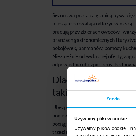
Sezonowa praca za granicą bywa ciężk
miesiące pozwalają odłożyć większą il
pracują przy zbiorach owoców i warz
branżach gastronomicznych i turystycz
pokojówek, barmanów, pomocy kuchen
Niezależnie od wybranej oferty, zag
odpowiednio ubezpieczony. Podpowiad
Dlaczego ubezpieczen
takie ważne?
Zgoda
Ubezpieczenie na wyjazd do pracy poz
ponieważ podczas wykonywania obowią
Używamy plików cookie
pociąga za sobą
ryzyko wypadków, w 
Używamy plików cookie i inn
trzecie.
Choroba również nie wybiera
marketing i zapewniać lepsz