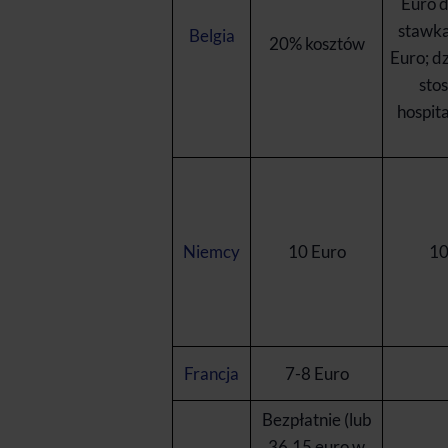
Euro d
stawka
Belgia
20% kosztów
Euro; dz
sto
hospita
Niemcy
10 Euro
10
Francja
7-8 Euro
Bezpłatnie (lub
36,15 euro w