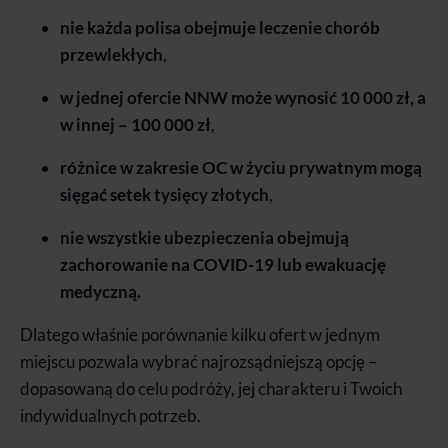
nie każda polisa obejmuje leczenie chorób
przewlekłych
,
w jednej ofercie NNW może wynosić 10 000 zł, a
w innej – 100 000 zł
,
różnice w zakresie OC w życiu prywatnym mogą
sięgać setek tysięcy złotych
,
nie wszystkie ubezpieczenia obejmują
zachorowanie na COVID-19 lub ewakuację
medyczną.
Dlatego właśnie porównanie kilku ofert w jednym
miejscu pozwala wybrać najrozsądniejszą opcję –
dopasowaną do celu podróży, jej charakteru i Twoich
indywidualnych potrzeb.