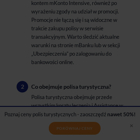
kontem mKonto Intensive, również po
wyrażeniu zgody na udział w promocji.
Promocje nie łączą się i są widoczne w
trakcie zakupu polisy w serwisie
transakcyjnym. Warto śledzić aktualne
warunki na stronie mBanku lub w sekcji
„Ubezpieczenia” po zalogowaniu do
bankowości online.
Co obejmuje polisa turystyczna?
Polisa turystyczna obejmuje przede
wszystkim koszty leczenia i Assistance w
razie nagłego zachorowania lub wypadku
Poznaj ceny polis turystycznych - zaoszczędź
nawet 50%!
za granicą. W zależności od wybranego
×
PORÓWNAJ CENY
wariantu może też zapewniać ochronę w
zakresie następstw nieszczęśliwych