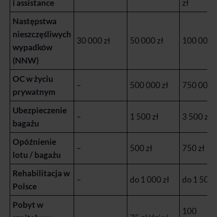
i assistance
zł
Następstwa
nieszczęśliwych
30 000 zł
50 000 zł
100 000 z
wypadków
(NNW)
OC w życiu
–
500 000 zł
750 000 z
prywatnym
Ubezpieczenie
–
1 500 zł
3 500 zł
bagażu
Opóźnienie
–
500 zł
750 zł
lotu / bagażu
Rehabilitacja w
–
do 1 000 zł
do 1 500 
Polsce
Pobyt w
100