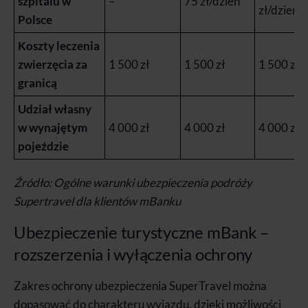
szpitalu w
–
75 zł/dzień
zł/dzień
Polsce
Koszty leczenia
zwierzęcia za
1 500 zł
1 500 zł
1 500 zł
granicą
Udział własny
w wynajętym
4 000 zł
4 000 zł
4 000 zł
pojeździe
Źródło: Ogólne warunki ubezpieczenia
podróży
Supertravel dla klientów mBanku
Ubezpieczenie turystyczne mBank –
rozszerzenia i wyłączenia ochrony
Zakres ochrony ubezpieczenia SuperTravel można
dopasować do charakteru wyjazdu, dzięki możliwości