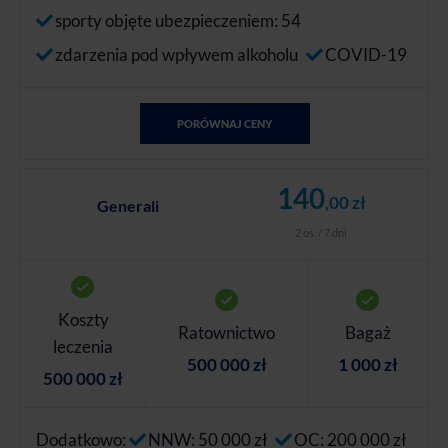
sporty objęte ubezpieczeniem: 54
zdarzenia pod wpływem alkoholu
COVID-19
PORÓWNAJ CENY
140
,00 zł
Generali
2 os. / 7 dni
Koszty
Ratownictwo
Bagaż
leczenia
500 000 zł
1 000 zł
500 000 zł
Dodatkowo:
NNW: 50 000 zł
OC: 200 000 zł