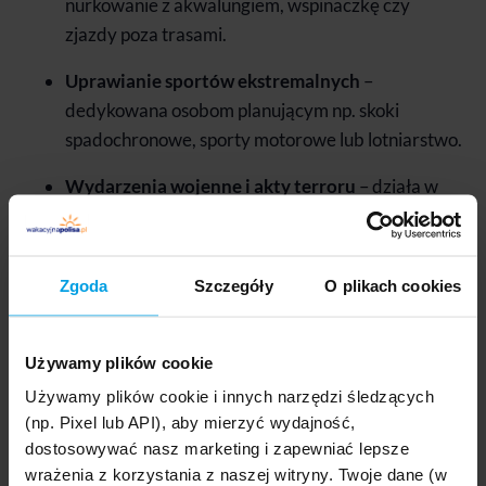
nurkowanie z akwalungiem, wspinaczkę czy
zjazdy poza trasami.
Uprawianie sportów ekstremalnych
–
dedykowana osobom planującym np. skoki
spadochronowe, sporty motorowe lub lotniarstwo.
Wydarzenia wojenne i akty terroru
– działa w
sytuacjach zagrożenia spowodowanego
zamieszkami, aktami przemocy lub konfliktami
zbrojnymi, pod warunkiem braku oficjalnego
Zgoda
Szczegóły
O plikach cookies
ostrzeżenia MSZ.
Praca za granicą
– aktywowana w przypadku
Używamy plików cookie
pracy fizycznej, w tym również w charakterze
Używamy plików cookie i innych narzędzi śledzących
kierowcy, pracownika magazynu czy na budowie.
(np. Pixel lub API), aby mierzyć wydajność,
dostosowywać nasz marketing i zapewniać lepsze
Aktywacja rozszerzeń wymaga zaznaczenia
wrażenia z korzystania z naszej witryny. Twoje dane (w
odpowiedniej opcji podczas zawierania umowy