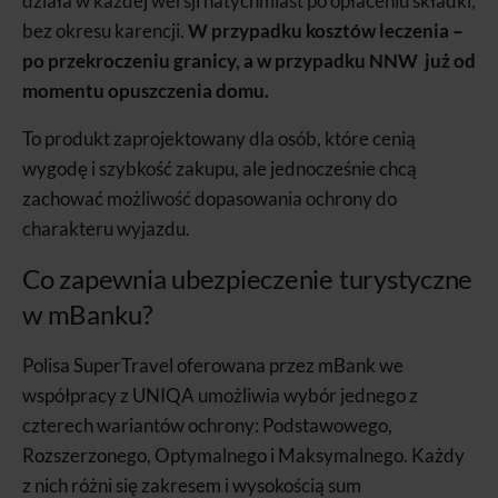
działa w każdej wersji natychmiast po opłaceniu składki,
bez okresu karencji.
W przypadku kosztów leczenia –
po przekroczeniu granicy, a w przypadku NNW już od
momentu opuszczenia domu.
To produkt zaprojektowany dla osób, które cenią
wygodę i szybkość zakupu, ale jednocześnie chcą
zachować możliwość dopasowania ochrony do
charakteru wyjazdu.
Co zapewnia ubezpieczenie turystyczne
w mBanku?
Polisa SuperTravel oferowana przez mBank we
współpracy z UNIQA umożliwia wybór jednego z
czterech wariantów ochrony: Podstawowego,
Rozszerzonego, Optymalnego i Maksymalnego. Każdy
z nich różni się zakresem i wysokością sum