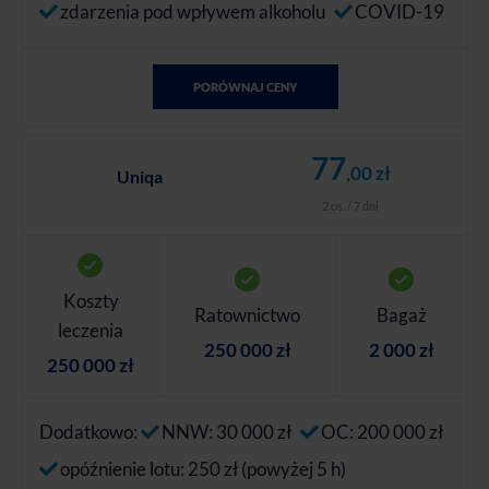
zdarzenia pod wpływem alkoholu
COVID-19
PORÓWNAJ CENY
77
,00 zł
Uniqa
2 os. / 7 dni
Koszty
Ratownictwo
Bagaż
leczenia
250 000 zł
2 000 zł
250 000 zł
Dodatkowo:
NNW: 30 000 zł
OC: 200 000 zł
opóźnienie lotu: 250 zł (powyżej 5 h)