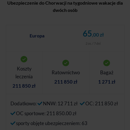
Ubezpieczenie do Chorwacji na tygodniowe wakacje dla
dwóch osób
65
,00 zł
Europa
2 os. / 7 dni
Koszty
Ratownictwo
Bagaż
leczenia
211 850 zł
1 271 zł
211 850 zł
Dodatkowo:
NNW: 12 711 zł
OC: 211 850 zł
OC sportowe: 211 850.00 zł
sporty objęte ubezpieczeniem: 63