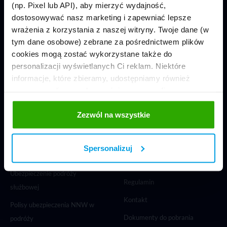
(np. Pixel lub API), aby mierzyć wydajność,
dostosowywać nasz marketing i zapewniać lepsze
wrażenia z korzystania z naszej witryny. Twoje dane (w
tym dane osobowe) zebrane za pośrednictwem plików
© 2013-2026 wakacyjnapolisa.pl
cookies mogą zostać wykorzystane także do
wszystkie prawa zastrzeżone
personalizacji wyświetlanych Ci reklam. Niektóre
informacje, które zbieramy, udostępniamy również
naszym mediom społecznościowym oraz firmom
reklamowym i analitycznym, z którymi współpracujemy.
UBEZPIECZENIA
W SERWISIE
Te z kolei mogą łączyć te informacje z innymi
Zezwól na wszystkie
TURYSTYCZNE
informacjami, które im przekazałeś, korzystając z ich
EKUZ
Ubezpieczenia podróżne
usług. Prosimy o Twoją zgodę. ...
Porównywarka ubezpieczeń
Spersonalizuj
Ubezpieczenie narciarskie
Poradnik turysty
Ubezpieczenie podróży
Regulamin
służbowej
Kontakt
Polisy ubezpieczenia NNW w
Dokumenty do pobrania
podróży