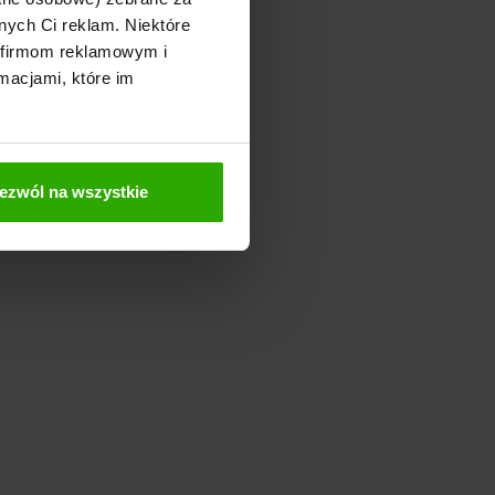
nych Ci reklam. Niektóre
 firmom reklamowym i
macjami, które im
ezwól na wszystkie