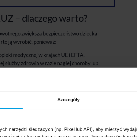
UZ – dlaczego warto?
owotnego zwiększa bezpieczeństwo dziecka
to ją wyrobić, ponieważ:
opieki medycznej w krajach UE i EFTA,
ej służby zdrowia w razie nagłej choroby lub
zane z nagłym leczeniem za granicą,
 rodzinnych wakacji, jak i samodzielnych wyjazdów
Szczegóły
ożeniu wniosku.
 do usług medycznych na takich samych prawach,
rym przebywamy. Zatem jeżeli w danym kraju
ych narzędzi śledzących (np. Pixel lub API), aby mierzyć wyd
wiadczenia, to także będziemy zobowiązani ponieść
e wrażenia z korzystania z naszej witryny. Twoje dane (w tym 