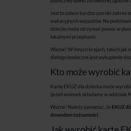
publicznej opieki zdrowotnej zgodnie
Jest to zatem bardzo szeroki zakres t
wakacyjnych wyjazdów. Na podstawi
dziecko może otrzymać pomoc w placó
lokalnymi przepisami.
Ważne! W innych krajach, takich jak n
dlatego konieczne jest wykupienie d
Kto może wyrobić ka
Kartę EKUZ dla dziecka może wyrobić
(jeżeli wniosek składamy w oddziale N
Ważne! Należy pamiętać, że
EKUZ dla
dowodem tożsamości
.
Jak wyrobić kartę EK