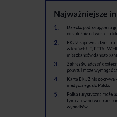
Najważniejsze i
Dziecko podróżujące za g
niezależnie od wieku – do
EKUZ zapewnia dziecku d
w krajach UE, EFTA i Wiel
mieszkańców danego pań
Zakres świadczeń dostępn
pobytu i może wymagać cz
Karta EKUZ nie pokrywa k
medycznego do Polski.
Polisa turystyczna może p
tym ratownictwo, transpo
wypadków.