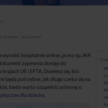
26
 dla dziecka – jak ją wyrobić?
wyrobić bezpłatnie online, przez np. IKP,
Z teg
 dokument zapewnia dostęp do
Wy
 krajach UE i EFTA. Dowiesz się, kto
Cz
ne będą potrzebne, jak długo czeka się na
EK
kże, kiedy warto uzupełnić ochronę o
Kt
ystyczne dla dziecka
.
Ja
Ka