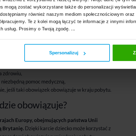
s mogą zostać wykorzystane także do personalizacji wyświetla
, udostępniamy również naszym mediom społecznościowym oraz
ka nie refunduje?
łpracujemy. Te z kolei mogą łączyć te informacje z innymi infor
ch usług. Prosimy o Twoją zgodę. ...
efundację:
i,
Spersonalizuj
Z
do Polski,
ach medycznych,
a zdrowiu,
a niezbędną pomoc medyczną,
e, jeśli taki obowiązek obowiązuje w kraju pobytu.
dzie obowiązuje?
rajach Europy, obejmujących państwa Unii
ą Brytanię.
Dzięki karcie dziecko może korzystać z