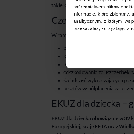
takie koszty.
pośrednictwem plików cookie
informacje, które zbieramy
Czego EKUZ dla dziec
analitycznym, z którymi wspó
przekazałeś, korzystając z i
W ramach karty nie można liczyć na r
planowanych zabiegów i operacj
kosztów transportu medycznego 
leczenia w prywatnych placówk
odszkodowania za uszczerbek n
świadczeń wykraczających poz
kosztów współpłacenia za leczeni
EKUZ dla dziecka – g
EKUZ dla dziecka obowiązuje w 32 k
Europejskiej, kraje EFTA oraz Wielk