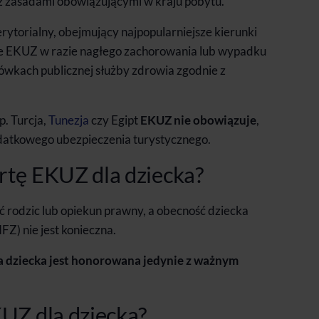
 z zasadami obowiązującymi w kraju pobytu.
erytorialny, obejmujący najpopularniejsze kierunki
e EKUZ w razie nagłego zachorowania lub wypadku
wkach publicznej służby zdrowia zgodnie z
p. Turcja,
Tunezja
czy Egipt
EKUZ nie obowiązuje
,
odatkowego ubezpieczenia turystycznego.
rtę EKUZ dla dziecka?
 rodzic lub opiekun prawny, a obecność dziecka
FZ) nie jest konieczna.
 dziecka jest honorowana jedynie z ważnym
UZ dla dziecka?