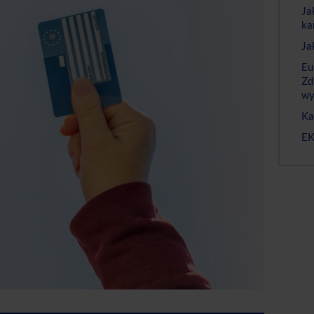
Ja
ka
Ja
Eu
Zd
wy
Ka
EK