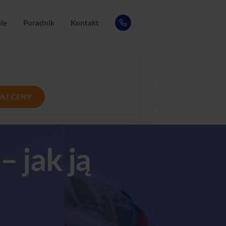
le
Poradnik
Kontakt
AJ CENY
 jak ją