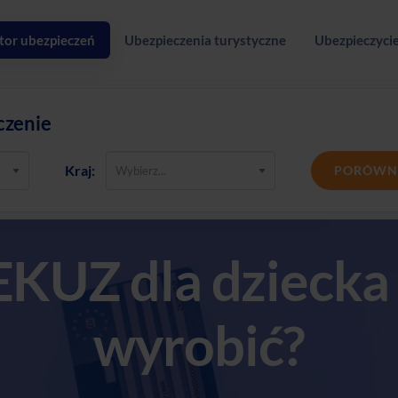
tor ubezpieczeń
Ubezpieczenia turystyczne
Ubezpieczycie
czenie
Kraj:
PORÓWN
EKUZ dla dziecka –
wyrobić?