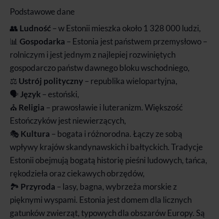
Podstawowe dane
👥
Ludność
– w Estonii mieszka około 1 328 000 ludzi,
📊
Gospodarka
– Estonia jest państwem przemysłowo –
rolniczym i jest jednym z najlepiej rozwiniętych
gospodarczo państw dawnego bloku wschodniego,
⚖️
Ustrój polityczny
– republika wielopartyjna,
🗣️
Język
– estoński,
⛪
Religia
– prawosławie i luteranizm. Większość
Estończyków jest niewierzących,
🎭
Kultura
– bogata i różnorodna. Łączy ze sobą
wpływy krajów skandynawskich i bałtyckich. Tradycje
Estonii obejmują bogatą historię pieśni ludowych, tańca,
rękodzieła oraz ciekawych obrzędów,
🏞️
Przyroda
– lasy, bagna, wybrzeża morskie z
pięknymi wyspami. Estonia jest domem dla licznych
gatunków zwierząt, typowych dla obszarów Europy. Są