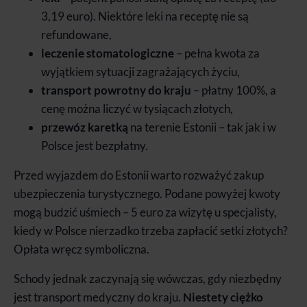
3,19 euro). Niektóre leki na receptę nie są
refundowane,
leczenie stomatologiczne
– pełna kwota za
wyjątkiem sytuacji zagrażających życiu,
transport powrotny do kraju
– płatny 100%, a
cenę można liczyć w tysiącach złotych,
przewóz karetką
na terenie Estonii – tak jak i w
Polsce jest bezpłatny.
Przed wyjazdem do Estonii warto rozważyć zakup
ubezpieczenia turystycznego. Podane powyżej kwoty
mogą budzić uśmiech – 5 euro za wizytę u specjalisty,
kiedy w Polsce nierzadko trzeba zapłacić setki złotych?
Opłata wręcz symboliczna.
Schody jednak zaczynają się wówczas, gdy niezbędny
jest transport medyczny do kraju.
Niestety ciężko