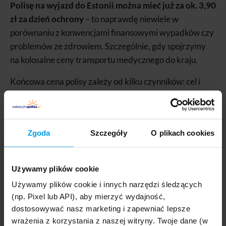
Polisę na wyjazd do Estonii można mieć już za ok. 3,90
zł za dzień ochrony
– to naprawdę niewiele w
porównaniu z konwencjami finansowymi wypadków czy
problemów ze zdrowiem. Szczególnie, gdy spojrzymy
na kolosalne ceny transportu medycznego do kraju.
Końcowa cena polisy zależy od kilku czynników: cel i
czas podróży, ilość ubezpieczonych osób, rodzaj
planowanych aktywności na miejscu oraz wybrane
rozszerzenia. Poniżej kilka przykładów:
Zgoda
Szczegóły
O plikach cookies
Ubezpieczenie turystyczne do Estonii
Używamy plików cookie
16
Używamy plików cookie i innych narzędzi śledzących
,50 zł
Uniqa
(np. Pixel lub API), aby mierzyć wydajność,
1 os. / 3 dni
dostosowywać nasz marketing i zapewniać lepsze
wrażenia z korzystania z naszej witryny. Twoje dane (w