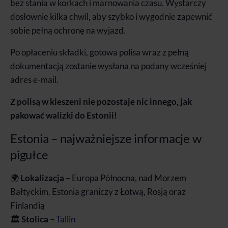
bez stania w korkach i marnowania czasu. Wystarczy
dosłownie kilka chwil, aby szybko i wygodnie zapewnić
sobie pełną ochronę na wyjazd.
Po opłaceniu składki, gotowa polisa wraz z pełną
dokumentacją zostanie wysłana na podany wcześniej
adres e-mail.
Z polisą w kieszeni nie pozostaje nic innego, jak
pakować walizki do Estonii!
Estonia – najważniejsze informacje w
pigułce
🌍
Lokalizacja
– Europa Północna, nad Morzem
Bałtyckim. Estonia graniczy z Łotwą, Rosją oraz
Finlandią
🏛️
Stolica
–
Tallin