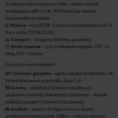
to między innymi sarny czy dziki, a także rzadziej
występujące wilki i rysie. W Estonii żyją również
niedźwiedzie brunatne.
💵
Waluta
– euro (EUR). 1 euro to w przybliżeniu 4,25 zł
(kurs z dnia 20/08/2025),
🚗
Transport
– drogowy, kolejowy, promowy,
⏰
Strefa czasowa
– czas środkowoeuropejski. UTC +2
zimą, UTC +3 latem.
Co jeszcze warto wiedzieć?
🌐🔌
Internet i gniazdka
– ogólny dostęp do internetu. W
Estonii stosowane są gniazdka typu C i F,
🚧
Granica
– wjazd do Estonii jest możliwy za
okazaniem ważnego dokumentu tożsamości – dowód
osobisty, paszport (również tymczasowy),
📸
Atrakcje
– spacery brzegiem morza, lasami,
urokliwymi miasteczkami. Tallinn – stolica z wieloma