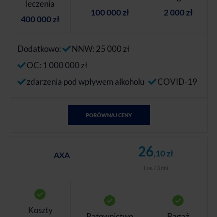
leczenia
100 000 zł
2 000 zł
400 000 zł
Dodatkowo:
NNW: 25 000 zł
OC: 1 000 000 zł
zdarzenia pod wpływem alkoholu
COVID-19
PORÓWNAJ CENY
26
,10 zł
AXA
1 os. / 3 dni
Koszty
Ratownictwo
Bagaż