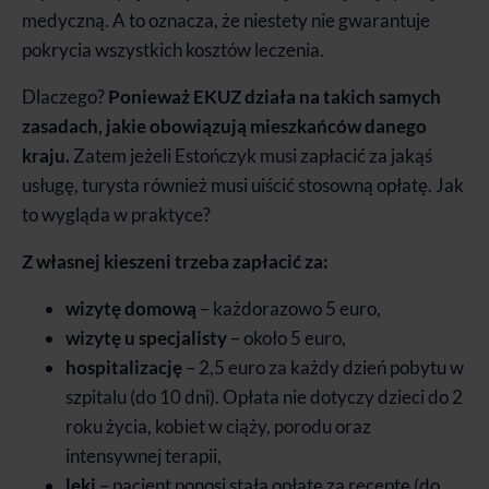
medyczną. A to oznacza, że niestety nie gwarantuje
pokrycia wszystkich kosztów leczenia.
Dlaczego?
Ponieważ EKUZ działa na takich samych
zasadach, jakie obowiązują mieszkańców danego
kraju.
Zatem jeżeli Estończyk musi zapłacić za jakąś
usługę, turysta również musi uiścić stosowną opłatę. Jak
to wygląda w praktyce?
Z własnej kieszeni trzeba zapłacić za:
wizytę domową
– każdorazowo 5 euro,
wizytę u specjalisty
– około 5 euro,
hospitalizację
– 2,5 euro za każdy dzień pobytu w
szpitalu (do 10 dni). Opłata nie dotyczy dzieci do 2
roku życia, kobiet w ciąży, porodu oraz
intensywnej terapii,
leki
– pacjent ponosi stałą opłatę za receptę (do