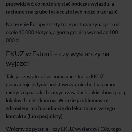
przewidzieć, co może się stać podczas wyjazdu, a
rachunek na grube tysiące złotych może przerazić.
Na terenie Europy koszty transportu zaczynają się od
około 10 000 złotych, a górna granica wynosi aż 100
000 zł.
EKUZ w Estonii – czy wystarczy na
wyjazd?
Tak, jak zostało już wspomniane – karta EKUZ
gwarantuje jedynie podstawową, niezbędną pomoc
medyczną na takich samych zasadach, jakie obowiązują
lokalnych mieszkańców.
W razie problemów ze
zdrowiem, można udać się do lekarza pierwszego
kontaktu (lub specjalisty).
Wróćmy do pytania – czy EKUZ wystarczy? Cóż, tego