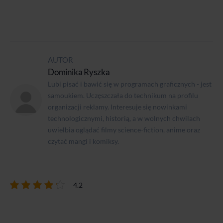
AUTOR
Dominika Ryszka
Lubi pisać i bawić się w programach graficznych - jest
samoukiem. Uczęszczała do technikum na profilu
organizacji reklamy. Interesuje się nowinkami
technologicznymi, historią, a w wolnych chwilach
uwielbia oglądać filmy science-fiction, anime oraz
czytać mangi i komiksy.
4.2