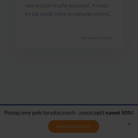
nam jeszcze trochę poczekać. A może
by tak umilić sobie to czekanie jakimiś...
28 MARCA 2017
Ubezpieczenia dla
krajów
Poznaj ceny polis turystycznych - zaoszczędź
nawet 50%!
×
PORÓWNAJ CENY
EUROPA