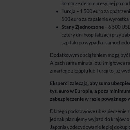
komorze dekompresyjnej po nur
Turcja
– 1 500 euro za opatrzeni
500 euro za zapalenie wyrostka 
Stany Zjednoczone
– 6 500 USD
cztery dni hospitalizacji przy 
szpitalu po wypadku samochod
Dodatkowym obciążeniem mogą być k
Alpach sama minuta lotu śmigłowca r
zmarłego z Egiptu lub Turcji to już w
Eksperci zalecają, aby suma ubezpie
tys. euro w Europie, a poza minimum 
zabezpieczenie w razie poważnego 
Dlatego podstawowe ubezpieczenie z b
jednak planujemy wyjazd do krajów o
Japonia), zdecydowanie lepiej dokupić