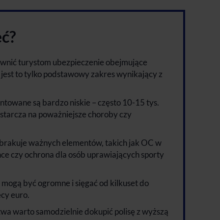
eć?
wnić turystom ubezpieczenie obejmujące
 jest to tylko podstawowy zakres wynikający z
owane są bardzo niskie – często 10-15 tys.
wystarcza na poważniejsze choroby czy
 brakuje ważnych elementów, takich jak OC w
ce czy ochrona dla osób uprawiających sporty
ą mogą być ogromne i sięgać od kilkuset do
ęcy euro.
wa warto samodzielnie dokupić polisę z wyższą