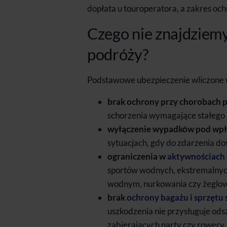
dopłata u touroperatora, a zakres o
Czego nie znajdziemy
podróży?
Podstawowe ubezpieczenie wliczone w 
brak ochrony przy chorobach 
schorzenia wymagające stałego
wyłączenie wypadków pod wp
sytuacjach, gdy do zdarzenia dos
ograniczenia w
aktywnościach
sportów wodnych, ekstremalnych
wodnym, nurkowania czy żeglow
brak
ochrony bagażu i sprzętu
uszkodzenia nie przysługuje ods
zabierających narty czy rowery,