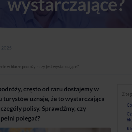
wystarczające?
a 2025
nie w biurze podróży – czy jest wystarczające?
podróży, często od razu dostajemy w
Z teg
u turystów uznaje, że to wystarczająca
Co
szczegóły polisy. Sprawdźmy, czy
Cz
 pełni polegać?
bi
Ki