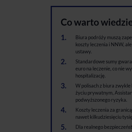
Co warto wiedzi
Biura podróży muszą zape
koszty leczenia i NNW, ale
ustawy.
Standardowe sumy gwarant
euro na leczenie, co nie 
hospitalizację.
W polisach z biura zwykle
życiu prywatnym, Assistan
podwyższonego ryzyka.
Koszty leczenia za granic
nawet kilkudziesięciu tysi
Dla realnego bezpieczeńst