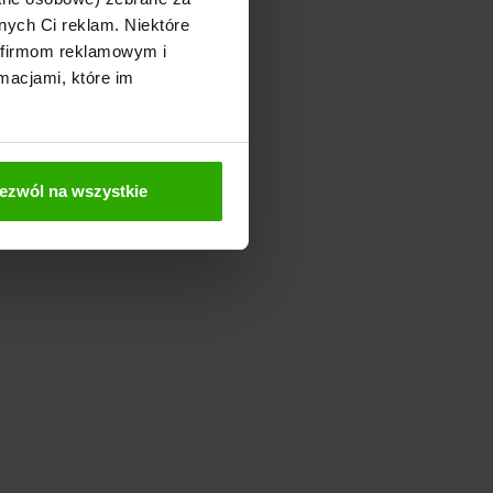
nych Ci reklam. Niektóre
 firmom reklamowym i
macjami, które im
ezwól na wszystkie