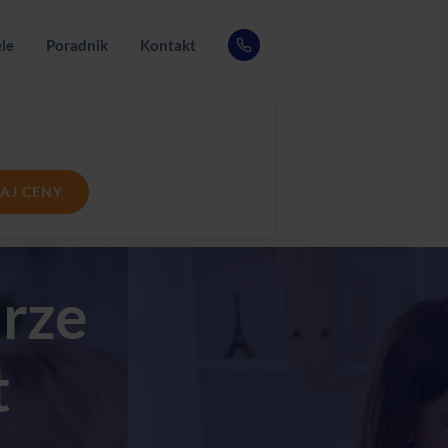
le
Poradnik
Kontakt
AJ CENY
urze
t