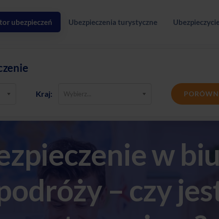
tor ubezpieczeń
Ubezpieczenia turystyczne
Ubezpieczycie
czenie
Kraj:
PORÓWN
zpieczenie w bi
podróży – czy jes