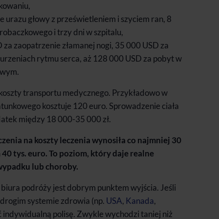
kowaniu,
e urazu głowy z prześwietleniem i szyciem ran, 8
robaczkowego i trzy dni w szpitalu,
 za zaopatrzenie złamanej nogi, 35 000 USD za
zaburzeniach rytmu serca, aż 128 000 USD za pobyt w
owym.
oszty transportu medycznego. Przykładowo w
atunkowego kosztuje 120 euro. Sprowadzenie ciała
ydatek między 18 000-35 000 zł.
czenia na koszty leczenia wynosiła co najmniej 30
40 tys. euro. To poziom, który daje realne
wypadku lub choroby.
iura podróży jest dobrym punktem wyjścia. Jeśli
 drogim systemie zdrowia (np.
USA
,
Kanada
,
 indywidualną polisę. Zwykle wychodzi taniej niż