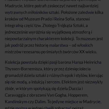
Madrycie, które potrafi zaskoczyć nawet najbardziej
wytrawnych miłośników sztuki. Położone zaledwie kilka
kroków od Muzeum Prado i Reina Sofía, stanowi
integralną część tzw. Złotego Trójkąta Sztuki, a
jednocześnie wyróżnia się wyjątkową atmosferą i
niepowtarzalnym charakterem kolekcji. To muzeum jest
jak podróż przez historię malarstwa – od włoskich
mistrzów renesansu po śmiałych twórców XX wieku.
Kolekcja powstała dzięki pasji barona Hansa Heinricha
Thyssen-Bornemisza, który przez dziesięciolecia
gromadził dzieła sztuki z różnych epok i stylów, kierując
się nie modą, a intuicją i sercem. Efektem jest niezwykły
zbiór, w którym spotykają się dzieła Duccia i
Caravaggia z obrazami Van Gogha, Hopperem,
Kandinskym czy Dalim. To jedyne miejsce w Madrycie,
gdzie można w jednej chwili zobaczyć pejzaż