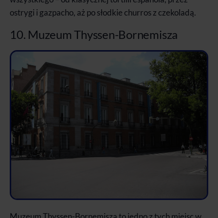
ostrygi i gazpacho, aż po słodkie churros z czekoladą.
10. Muzeum Thyssen-Bornemisza
Muzeum Thyssen-Bornemisza to jedno z tych miejsc w