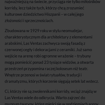
najważniejszą na świecie, przyciąga nie tylko miłośników
korridy, lecz także tych, którzy chcą zrozumieć
kulturowe dziedzictwo Hiszpanii – w całej jego
złożoności i sprzecznościach.
Zbudowana w 1929 roku w stylu neomudejar,
charakterystycznym dla architektury z elementami
arabskimi, Las Ventas zachwyca swoją fasadą z
czerwonej cegły i dekoracjami z ceramiki. Już samo
wejście na arenę robi ogromne wrażenie – trybuny
mogą pomieścić ponad 23 tysiące widzów, a otwarta
przestrzeń przypomina raczej koloseum niż teatr.
Wnętrze przenosi w świat rytuałów, tradycji i
dramatyzmu, których korzenie sięgają setek lat wstecz.
Ci, którzy nie są zwolennikami korridy, wciąż znajdą w
Las Ventas wiele do odkrycia. Warto zajrzeć do
muzeum tauryny, które mieści się w podziemiach areny