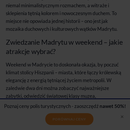
niemal minimalistycznym rozmachem, a witraże i
sklepienia tętnią kolorem i nowoczesnym duchem. To
miejsce nie opowiada jednej historii – ono jest jak
mozaika duchowych i kulturowych wątków Madrytu.
Zwiedzanie Madrytu w weekend – jakie
atrakcje wybrać?
Weekend w Madrycie to doskonała okazja, by poczuć
klimat stolicy Hiszpanii – miasta, które łączy królewską
elegancję z energią tętniącej życiem metropolii. W
zaledwie dwa dni można zobaczyć najważniejsze
zabytki, odwiedzić światowej klasy muzea,
posmakować hiszpańskiej kuchni i zachwycić się
Poznaj ceny polis turystycznych - zaoszczędź
nawet 50%!
panoramą miasta.
×
PORÓWNAJ CENY
Poniżej znajdziesz krótki plan, który pozwoli Ci wycisnąć