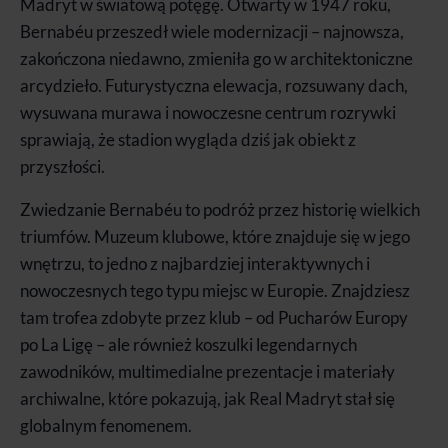
Madryt w światową potęgę. Otwarty w 1947 roku,
Bernabéu przeszedł wiele modernizacji – najnowsza,
zakończona niedawno, zmieniła go w architektoniczne
arcydzieło. Futurystyczna elewacja, rozsuwany dach,
wysuwana murawa i nowoczesne centrum rozrywki
sprawiają, że stadion wygląda dziś jak obiekt z
przyszłości.
Zwiedzanie Bernabéu to podróż przez historię wielkich
triumfów. Muzeum klubowe, które znajduje się w jego
wnętrzu, to jedno z najbardziej interaktywnych i
nowoczesnych tego typu miejsc w Europie. Znajdziesz
tam trofea zdobyte przez klub – od Pucharów Europy
po La Ligę – ale również koszulki legendarnych
zawodników, multimedialne prezentacje i materiały
archiwalne, które pokazują, jak Real Madryt stał się
globalnym fenomenem.