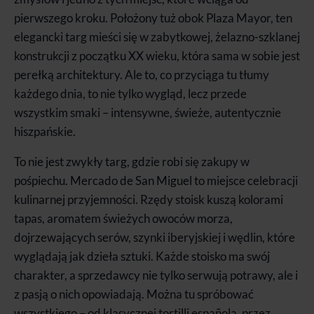
pierwszego kroku. Położony tuż obok Plaza Mayor, ten
elegancki targ mieści się w zabytkowej, żelazno-szklanej
konstrukcji z początku XX wieku, która sama w sobie jest
perełką architektury. Ale to, co przyciąga tu tłumy
każdego dnia, to nie tylko wygląd, lecz przede
wszystkim smaki – intensywne, świeże, autentycznie
hiszpańskie.
To nie jest zwykły targ, gdzie robi się zakupy w
pośpiechu. Mercado de San Miguel to miejsce celebracji
kulinarnej przyjemności. Rzędy stoisk kuszą kolorami
tapas, aromatem świeżych owoców morza,
dojrzewających serów, szynki iberyjskiej i wędlin, które
wyglądają jak dzieła sztuki. Każde stoisko ma swój
charakter, a sprzedawcy nie tylko serwują potrawy, ale i
z pasją o nich opowiadają. Można tu spróbować
wszystkiego – od klasycznej tortilli española, przez