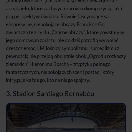
„Panny dworskie” (Las Meninas) Diego Velázqueza –
arcydzieło, które zachwyca zarówno kompozycją, jak i
grą perspektyw i światła. Równie fascynujące są
ekspresyjne, niepokojące obrazy Francisco Goi,
zwłaszcza te z cyklu „Czarne obrazy”, które powstały w
jego domowym zaciszu, ale do dziś potrafią wywołać
dreszcz emocji. Miłośnicy symbolizmu i surrealizmu z
pewnością nie przejdą obojętnie obok „Ogrodu rozkoszy
ziemskich” Hieronima Boscha – tryptyku pełnego
fantastycznych, niepokojących scen i postaci, który
intryguje każdego, kto na niego spojrzy.
3. Stadion Santiago Bernabéu