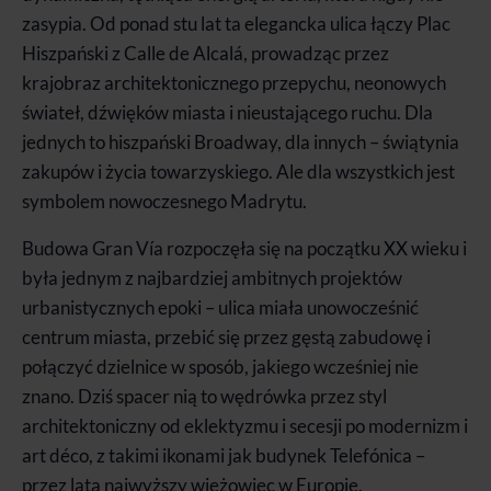
zasypia. Od ponad stu lat ta elegancka ulica łączy Plac
Hiszpański z Calle de Alcalá, prowadząc przez
krajobraz architektonicznego przepychu, neonowych
świateł, dźwięków miasta i nieustającego ruchu. Dla
jednych to hiszpański Broadway, dla innych – świątynia
zakupów i życia towarzyskiego. Ale dla wszystkich jest
symbolem nowoczesnego Madrytu.
Budowa Gran Vía rozpoczęła się na początku XX wieku i
była jednym z najbardziej ambitnych projektów
urbanistycznych epoki – ulica miała unowocześnić
centrum miasta, przebić się przez gęstą zabudowę i
połączyć dzielnice w sposób, jakiego wcześniej nie
znano. Dziś spacer nią to wędrówka przez styl
architektoniczny od eklektyzmu i secesji po modernizm i
art déco, z takimi ikonami jak budynek Telefónica –
przez lata najwyższy wieżowiec w Europie.