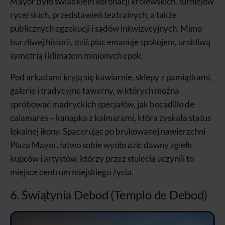
Mayor było świadkiem koronacji królewskich, turniejów
rycerskich, przedstawień teatralnych, a także
publicznych egzekucji i sądów inkwizycyjnych. Mimo
burzliwej historii, dziś plac emanuje spokojem, urokliwą
symetrią i klimatem minionych epok.
Pod arkadami kryją się kawiarnie, sklepy z pamiątkami,
galerie i tradycyjne tawerny, w których można
spróbować madryckich specjałów, jak bocadillo de
calamares – kanapka z kalmarami, która zyskała status
lokalnej ikony. Spacerując po brukowanej nawierzchni
Plaza Mayor, łatwo sobie wyobrazić dawny zgiełk
kupców i artystów, którzy przez stulecia uczynili to
miejsce centrum miejskiego życia.
6. Świątynia Debod (Templo de Debod)