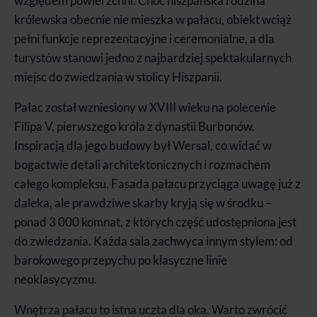
względem powierzchni. Choć hiszpańska rodzina
królewska obecnie nie mieszka w pałacu, obiekt wciąż
pełni funkcje reprezentacyjne i ceremonialne, a dla
turystów stanowi jedno z najbardziej spektakularnych
miejsc do zwiedzania w stolicy Hiszpanii.
Pałac został wzniesiony w XVIII wieku na polecenie
Filipa V, pierwszego króla z dynastii Burbonów.
Inspiracją dla jego budowy był Wersal, co widać w
bogactwie detali architektonicznych i rozmachem
całego kompleksu. Fasada pałacu przyciąga uwagę już z
daleka, ale prawdziwe skarby kryją się w środku –
ponad 3 000 komnat, z których część udostępniona jest
do zwiedzania. Każda sala zachwyca innym stylem: od
barokowego przepychu po klasyczne linie
neoklasycyzmu.
Wnętrza pałacu to istna uczta dla oka. Warto zwrócić