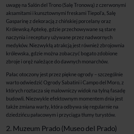
uwagę na Salón del Trono (Salę Tronową) z czerwonymi
aksamitami i kunsztownymi freskami Tiepol’a, Salę
Gasparinę z dekoracją z chińskiej porcelany oraz
Królewską Aptekę, gdzie przechowywane są stare
naczynia i receptury używane przez nadwornych
medyków. Niezwykłą atrakcją jest również zbrojownia
królewska, gdzie można zobaczyć bogato zdobione
zbroje i oręż należące do dawnych monarchów.
Pałac otoczony jest przez piękne ogrody – szczególnie
warto odwiedzić Ogrody Sabatini i Campo del Moro, z
których roztacza się malowniczy widok na tylną fasadę
budowli. Niezwykle efektownym momentem dnia jest
także zmiana warty, która odbywa się regularnie na
dziedzińcu pałacowym i przyciąga tłumy turystów.
2. Muzeum Prado (Museo del Prado)