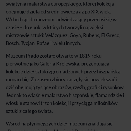
świątynia malarstwa europejskiego, której kolekcja
obejmuje dzieła od średniowiecza aż po XIX wiek.
Wchodząc do muzeum, odwiedzający przenosi się w
czasie – do epok, w których tworzyli najwięksi
mistrzowie sztuki: Velázquez, Goya, Rubens, El Greco,
Bosch, Tycjan, Rafael i wielu innych.
Muzeum Prado zostało otwarte w 1819 roku,
pierwotnie jako Galeria Królewska, prezentująca
kolekcję dzieł sztuki zgromadzonych przez hiszpańską
monarchię. Z czasem zbiory zaczęły się powiększać i
dziś obejmują tysiące obrazów, rzeźb, grafik i rysunków.
Jednak to właśnie malarstwo hiszpańskie, flamandzkie i
włoskie stanowi trzon kolekcji i przyciąga miłośników
sztuki z całego świata.
Wśród najsłynniejszych dzieł muzeum znajdują się