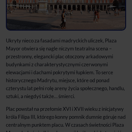
Ukryty nieco za fasadami madryckich uliczek, Plaza
Mayor otwiera się nagle niczym teatralna scena –
przestronny, elegancki plac otoczony arkadowymi
budynkami z charakterystycznymi czerwonymi
elewacjami i dachami pokrytymi łupkiem. To serce
historycznego Madrytu, miejsce, które od ponad
czterystu lat pełni rolę areny życia społecznego, handlu,
sztuki, a niegdyś także… śmierci.
Plac powstał na przełomie XVI i XVII wieku z inicjatywy
króla Filipa III, którego konny pomnik dumnie góruje nad
centralnym punktem placu. W czasach świetności Plaza