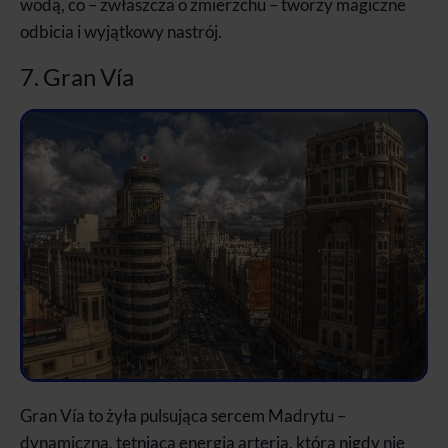
wodą, co – zwłaszcza o zmierzchu – tworzy magiczne
odbicia i wyjątkowy nastrój.
7. Gran Vía
Gran Vía to żyła pulsująca sercem Madrytu –
dynamiczna, tętniąca energią arteria, która nigdy nie