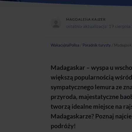
MAGDALENA KAJZER
ostatnia aktualizacja:
19 sierpnia
WakacyjnaPolisa
/
Poradnik turysty
/
Madagaskar
Madagaskar – wyspa u wschod
większą popularnością wśród 
sympatycznego lemura ze zn
przyroda, majestatyczne baob
tworzą idealne miejsce na ra
Madagaskarze? Poznaj najciek
podróży!