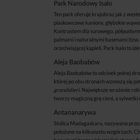
Park Narodowy Isalo
Ten park oferuje krajobraz jak z west
piaskowcowe kaniony, głębokie wąwozy
Kontrastem dla surowego, półpustynne
palmami i naturalnymi basenami (tzw
orzeźwiającej kąpieli. Park Isalo to i
Aleja Baobabów
Aleja Baobabów to odcinek polnej dro
której po obu stronach wznoszą się po
grandidieri
. Największe wrażenie robi
tworzy magiczną grę cieni, a sylwetki 
Antananarywa
Stolica Madagaskaru, nazywana przez 
położone na kilkunastu wzgórzach. C