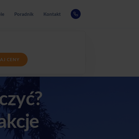
le
Poradnik
Kontakt
AJ CENY
czyć?
akcje