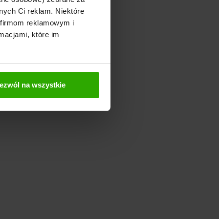
nych Ci reklam. Niektóre
 firmom reklamowym i
macjami, które im
ezwól na wszystkie