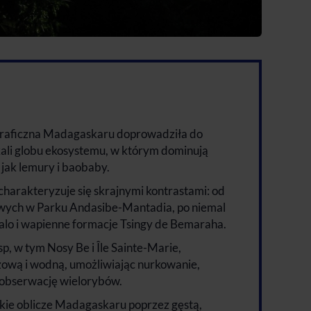
graficzna Madagaskaru doprowadziła do
kali globu ekosystemu, w którym dominują
 jak lemury i baobaby.
harakteryzuje się skrajnymi kontrastami: od
wych w Parku Andasibe-Mantadia, po niemal
alo i wapienne formacje Tsingy de Bemaraha.
p, w tym Nosy Be i Île Sainte-Marie,
żową i wodną, umożliwiając nurkowanie,
 obserwację wielorybów.
jskie oblicze Madagaskaru poprzez gęstą,