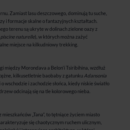
ernu. Zamiast lasu deszczowego, dominują tu suche,
 i formacje skalne o fantazyjnych kształtach.
go terenu są ukryte w dolinach zielone oazy z
.
piscine naturelle
), w których można zażyć
dealne miejsce na kilkudniowy trekking.
gi między Morondava a Belon’i Tsiribihina, wzdłuż
tężne, kilkusetletnie baobaby z gatunku
Adansonia
 o wschodzie i zachodzie słońca, kiedy niskie światło
drzew odcinają się na tle kolorowego nieba.
mieszkańców „Tana”, to tętniące życiem miasto
harakteryzuje się chaotycznym ruchem ulicznym,