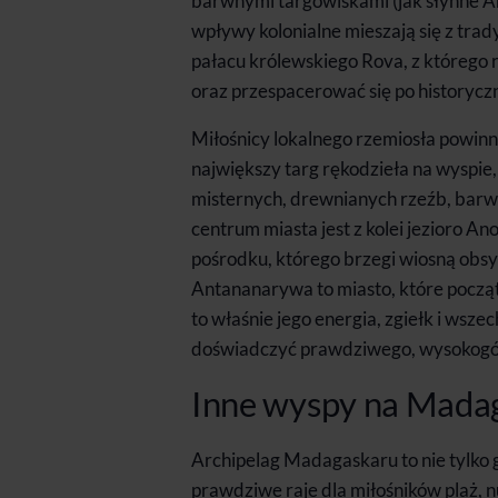
barwnymi targowiskami (jak słynne Ana
wpływy kolonialne mieszają się z tr
pałacu królewskiego Rova, z którego 
oraz przespacerować się po historyczn
Miłośnicy lokalnego rzemiosła powinni
największy targ rękodzieła na wyspie,
misternych, drewnianych rzeźb, bar
centrum miasta jest z kolei jezioro 
pośrodku, którego brzegi wiosną obs
Antananarywa to miasto, które począ
to właśnie jego energia, zgiełk i wsz
doświadczyć prawdziwego, wysokogó
Inne wyspy na Madag
Archipelag Madagaskaru to nie tylko 
prawdziwe raje dla miłośników plaż, 