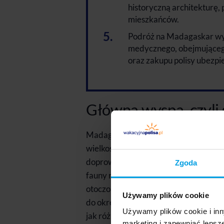
historyczną architekturę, 
mieszkańców.
Podróż na Madagaskar wy
medycznego, obejmującego
oraz zakupu polisy ubezpi
Główna wyspa, czyli
Madagaskar to państwo położone na wy
wielkości wyspą na świecie. Jej niezw
doprowadziła do ewolucji unikalnego ek
Zgoda
fauny nie występuje naturalnie w ża
otoczona licznymi mniejszymi wyspami
Używamy plików cookie
do określenia, ale szacuje się, że jest
Używamy plików cookie i inn
jak różnorodny jest Madagaskar. Atra
marketing i zapewniać lepsz