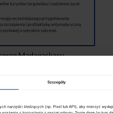
pełne turystów targowiska i codzienne życie
maga wcześniejszego przygotowania
 szczepienia i profilaktykę antymalaryczną
eczeniowej o szerokim zakresie.
 serce Madagaskaru
spie o tej samej nazwie, która jest czwartą co do
ykła izolacja od kontynentu afrykańskiego
osystemu – szacuje się, że ok. 90% tutejszej flory i
Szczegóły
dnym innym miejscu. Wyspa Madagaskar jest
 i wysepkami, których dokładna liczba jest trudna
 ich ponad 250. Warto osobiście przekonać się o tym,
ych narzędzi śledzących (np. Pixel lub API), aby mierzyć wyd
kcje to potwierdzają!
e wrażenia z korzystania z naszej witryny. Twoje dane (w tym 