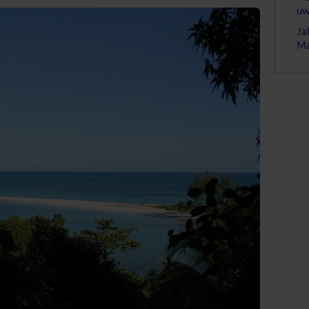
uw
Ja
Ma