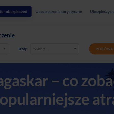
tor ubezpieczeń
Ubezpieczenia turystyczne
Ubezpieczycie
czenie
Kraj:
PORÓWN
gaskar – co zoba
opularniejsze atr