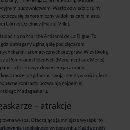
lakely) i interesującą architekturą, w której
adycyjnym budownictwem. Warto odwiedzić ruiny
roztacza się panoramiczny widok na całe miasto,
ej Górnej Dzielnicy (Haute-Ville).
 udać się na Marché Artisanal de La Digue. To
 gdzie stragany uginają się pod ciężarem
wnych tkanin i aromatycznych przypraw. Wizytówką
Anosy z Pomnikiem Poległych (Monument aux Morts)
ypane są fioletowym kwieciem jacarandy.
tkowo może przytłaczać swoją intensywnością, lecz
echobecne kontrasty pozwalają najpełniej
rskiego Madagaskaru.
askarze – atrakcje
główna wyspa. Otaczające ją mniejsze wysepki to
nurkowania i spokojnego wypoczynku. Każda z nich