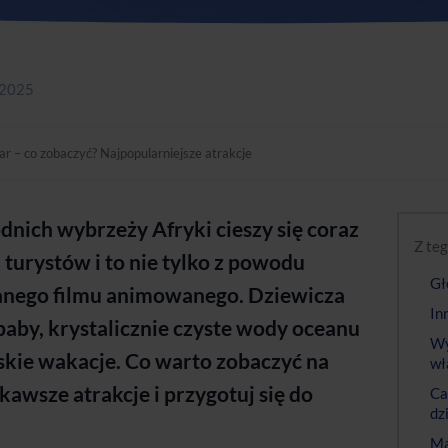
 2025
 – co zobaczyć? Najpopularniejsze atrakcje
nich wybrzeży Afryki cieszy się coraz
Z teg
turystów i to nie tylko z powodu
Gł
anego filmu animowanego. Dziewicza
In
aby, krystalicznie czyste wody oceanu
Wy
jskie wakacje.
Co warto zobaczyć na
wł
awsze atrakcje i przygotuj się do
Ca
dz
Ma