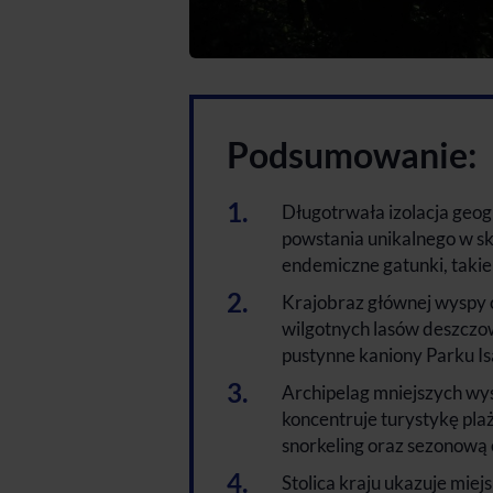
Podsumowanie:
Długotrwała izolacja geo
powstania unikalnego w s
endemiczne gatunki, takie
Krajobraz głównej wyspy c
wilgotnych lasów deszczo
pustynne kaniony Parku Is
Archipelag mniejszych wys
koncentruje turystykę pla
snorkeling oraz sezonową
Stolica kraju ukazuje mie