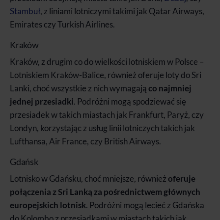
Stambuł
, z liniami lotniczymi takimi jak Qatar Airways,
Emirates czy Turkish Airlines.
Kraków
Kraków, z drugim co do wielkości lotniskiem w Polsce –
Lotniskiem Kraków-Balice, również oferuje loty do Sri
Lanki, choć wszystkie z nich wymagają
co najmniej
jednej przesiadki
. Podróżni mogą spodziewać się
przesiadek w takich miastach jak Frankfurt, Paryż, czy
Londyn, korzystając z usług linii lotniczych takich jak
Lufthansa, Air France, czy British Airways.
Gdańsk
Lotnisko w Gdańsku, choć mniejsze, również
oferuje
połączenia z Sri Lanką za pośrednictwem głównych
europejskich lotnisk
. Podróżni mogą lecieć z Gdańska
do Kolombo z przesiadkami w miastach takich jak