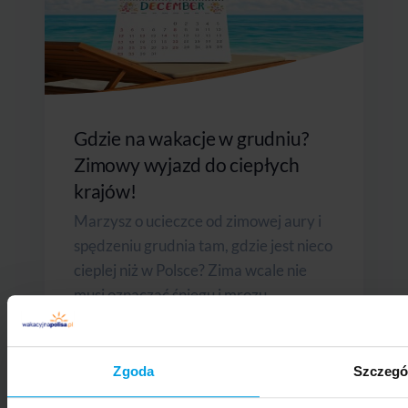
Gdzie na wakacje w grudniu?
Zimowy wyjazd do ciepłych
krajów!
Marzysz o ucieczce od zimowej aury i
spędzeniu grudnia tam, gdzie jest nieco
cieplej niż w Polsce? Zima wcale nie
musi oznaczać śniegu i mrozu....
28 MARCA 2023
Zgoda
Szczegó