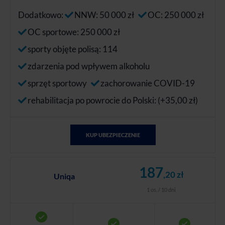
Dodatkowo:
NNW: 50 000 zł
OC: 250 000 zł
OC sportowe: 250 000 zł
sporty objęte polisą: 114
zdarzenia pod wpływem alkoholu
sprzęt sportowy
zachorowanie COVID-19
rehabilitacja po powrocie do Polski: (+35,00 zł)
KUP UBEZPIECZENIE
187
,20 zł
Uniqa
1 os. / 10 dni