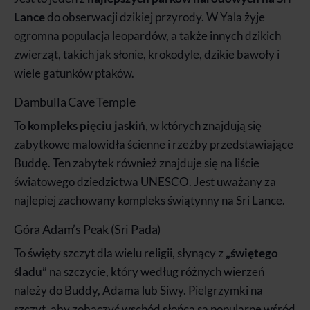
Lance
do obserwacji dzikiej przyrody. W Yala żyje
ogromna populacja leopardów, a także innych dzikich
zwierząt, takich jak słonie, krokodyle, dzikie bawoły i
wiele gatunków ptaków.
Dambulla Cave Temple
To
kompleks pięciu jaskiń
, w których znajdują się
zabytkowe malowidła ścienne i rzeźby przedstawiające
Buddę. Ten zabytek również znajduje się na liście
światowego dziedzictwa UNESCO. Jest uważany za
najlepiej zachowany kompleks świątynny na Sri Lance.
Góra Adam’s Peak (Sri Pada)
To święty szczyt dla wielu religii, słynący z
„świętego
śladu”
na szczycie, który według różnych wierzeń
należy do Buddy, Adama lub Siwy. Pielgrzymki na
szczyt, aby zobaczyć wschód słońca są popularne wśród