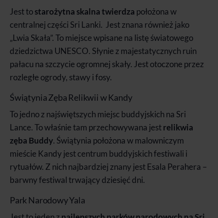
Jest to
starożytna skalna twierdza
położona w
centralnej części Sri Lanki. Jest znana również jako
„Lwia Skała”. To miejsce wpisane na listę światowego
dziedzictwa UNESCO. Słynie z majestatycznych ruin
pałacu na szczycie ogromnej skały. Jest otoczone przez
rozległe ogrody, stawy i fosy.
Świątynia Zęba Relikwii w Kandy
To jedno z najświętszych miejsc buddyjskich na Sri
Lance. To właśnie tam przechowywana jest
relikwia
zęba Buddy
. Świątynia położona w malowniczym
mieście Kandy jest centrum buddyjskich festiwali i
rytuałów. Z nich najbardziej znany jest Esala Perahera –
barwny festiwal trwający dziesięć dni.
Park Narodowy Yala
Jest to jeden z
najlepszych parków narodowych na Sri