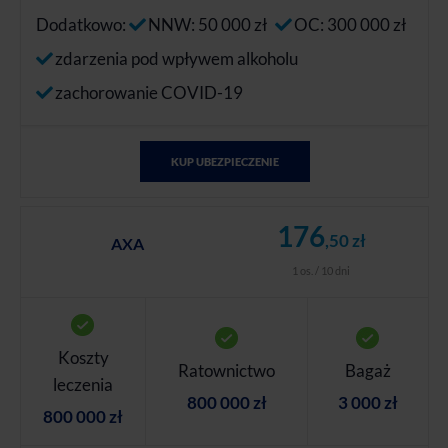
Dodatkowo:
NNW: 50 000 zł
OC: 300 000 zł
zdarzenia pod wpływem alkoholu
zachorowanie COVID-19
KUP UBEZPIECZENIE
176
,50 zł
AXA
1 os. / 10 dni
Koszty
Ratownictwo
Bagaż
leczenia
800 000 zł
3 000 zł
800 000 zł