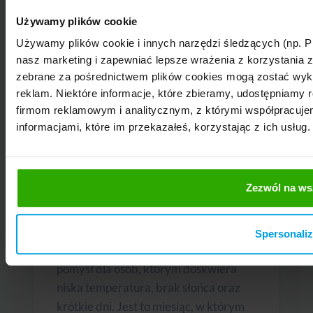
Używamy plików cookie
Używamy plików cookie i innych narzędzi śledzących (np. P
nasz marketing i zapewniać lepsze wrażenia z korzystania 
zebrane za pośrednictwem plików cookies mogą zostać wyko
reklam. Niektóre informacje, które zbieramy, udostępnia
firmom reklamowym i analitycznym, z którymi współpracujemy
informacjami, które im przekazałeś, korzystając z ich usług.
Gdzie na wakacje w styczniu? 7
Zezwól na ws
ciepłych krajów na styczniowy
urlop
Spersonaliz
Wakacje w styczniu to doskonały
pomysł dla osób, którym doskwiera
niska temperatura, brak słońca oraz
krótkie dni. Jest to miesiąc, w którym