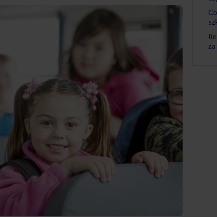
Co
sz
Il
za