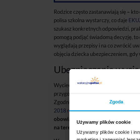
Rodzice często zastanawiają się
–
kto
polisa szkolna wystarczy, co daje
EKU
szukasz konkretnych odpowiedzi, pra
pomogą podjąć świadomą decyzję, to do
wyglądają przepisy i na co zwrócić uwa
objęcia dziecka ubezpieczeniem, gdy w
Ubezpieczenie wyciec
Wycieczka szkolna dla organizatorów n
przygotowania atrakcji dla uczniów. 
Zgodnie z polskim prawem (
Rozporząd
Zgoda
2018 r.
), szkoła musi zadbać o bezpi
obowiązku wykupywania dodatkowej p
Używamy plików cookie
na terenie Polski
.
Używamy plików cookie i inn
marketing i zapewniać lepsz