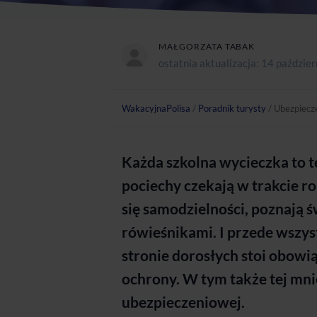
MAŁGORZATA TABAK
ostatnia aktualizacja:
14 paździer
WakacyjnaPolisa
/
Poradnik turysty
/
Ubezpiecze
Każda szkolna wycieczka to t
pociechy czekają w trakcie r
się samodzielności, poznają św
rówieśnikami. I przede wszys
stronie dorosłych stoi obowi
ochrony. W tym także tej mni
ubezpieczeniowej.