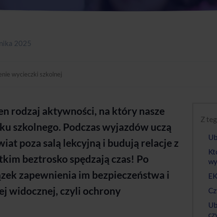
nika 2025
nie wycieczki szkolnej
en rodzaj aktywności, na który nasze
Z teg
oku szkolnego. Podczas wyjazdów uczą
Ub
iat poza salą lekcyjną i budują relacje z
Kt
tkim beztrosko spędzają czas! Po
wy
ązek zapewnienia im bezpieczeństwa i
EK
ej widocznej, czyli ochrony
Cz
Ub
cz