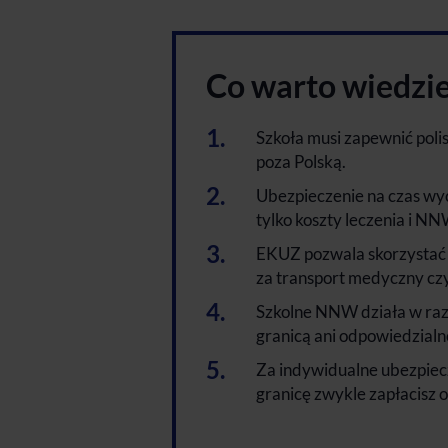
Co warto wiedzi
Szkoła musi zapewnić polis
poza Polską.
Ubezpieczenie na czas wyci
tylko koszty leczenia i NN
EKUZ pozwala skorzystać z
za transport medyczny czy
Szkolne NNW działa w razi
granicą ani odpowiedzialno
Za indywidualne ubezpiecz
granicę zwykle zapłacisz 