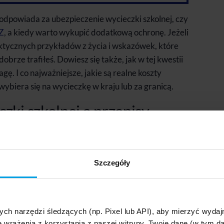
 odpowiada za ubezpieczenie wycieczki szkolnej, czy
Z
, a kiedy warto wykupić dodatkową ochronę. Jeżeli
ktycznych przykładów z życia i wskazówek, które
brze trafiłeś. Dowiesz się także, jak w tej kwestii
gę. I co najważniejsze, jakie są realne koszty
ybiera się na wycieczkę w kraju lub za granicą.
zki szkolnej a przepisy
ie ogranicza się tylko do wyboru miejsca i
To także obowiązek zapewnienia im bezpieczeństwa.
zenie Ministra Edukacji Narodowej z 25 maja
Szczegóły
eczeństwo dzieci podczas wyjazdu, ale
nie ma
olisy turystycznej, jeśli wycieczka odbywa się
ych narzędzi śledzących (np. Pixel lub API), aby mierzyć wyd
e wrażenia z korzystania z naszej witryny. Twoje dane (w tym 