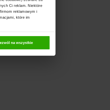
nych Ci reklam. Niektóre
 firmom reklamowym i
macjami, które im
ezwól na wszystkie