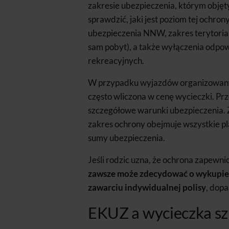
zakresie ubezpieczenia, którym objęt
sprawdzić, jaki jest poziom tej ochro
ubezpieczenia NNW, zakres terytorialn
sam pobyt), a także wyłączenia odpow
rekreacyjnych.
W przypadku wyjazdów organizowanych
często wliczona w cenę wycieczki. P
szczegółowe warunki ubezpieczenia. Za
zakres ochrony obejmuje wszystkie 
sumy ubezpieczenia.
Jeśli rodzic uzna, że ochrona zapewnio
zawsze może zdecydować o wykupien
zawarciu indywidualnej polisy
, dop
EKUZ a wycieczka sz