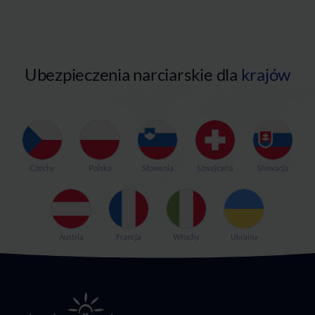
Ubezpieczenia narciarskie dla
krajów
Czechy
Polska
Słowenia
Szwajcaria
Słowacja
Austria
Francja
Włochy
Ukraina