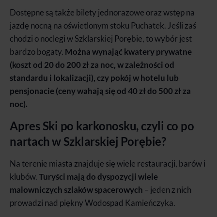
Dostępne są także bilety jednorazowe oraz wstęp na
jazdę nocną na oświetlonym stoku Puchatek. Jeśli zaś
chodzi o noclegi w Szklarskiej Porębie, to wybór jest
bardzo bogaty.
Można wynająć kwatery prywatne
(koszt od 20 do 200 zł za noc, w zależności od
standardu i lokalizacji), czy pokój w hotelu lub
pensjonacie (ceny wahają się od 40 zł do 500 zł za
noc).
Apres Ski po karkonosku, czyli co po
nartach w Szklarskiej Porębie?
Na terenie miasta znajduje się wiele restauracji, barów i
klubów.
Turyści mają do dyspozycji wiele
malowniczych szlaków spacerowych
– jeden z nich
prowadzi nad piękny Wodospad Kamieńczyka.