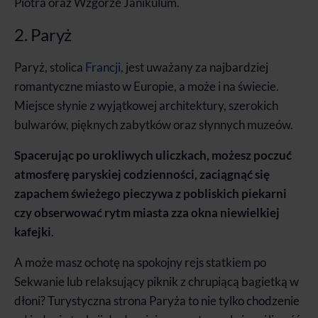
Piotra oraz Wzgórze Janikulum.
2. Paryż
Paryż, stolica
Francji
, jest uważany za najbardziej
romantyczne miasto w Europie, a może i na świecie.
Miejsce słynie z wyjątkowej architektury, szerokich
bulwarów, pięknych zabytków oraz słynnych muzeów.
Spacerując po urokliwych uliczkach, możesz poczuć
atmosferę paryskiej codzienności, zaciągnąć się
zapachem świeżego pieczywa z pobliskich piekarni
czy obserwować rytm miasta zza okna niewielkiej
kafejki
.
A może masz ochotę na spokojny rejs statkiem po
Sekwanie lub relaksujący piknik z chrupiącą bagietką w
dłoni? Turystyczna strona Paryża to nie tylko chodzenie