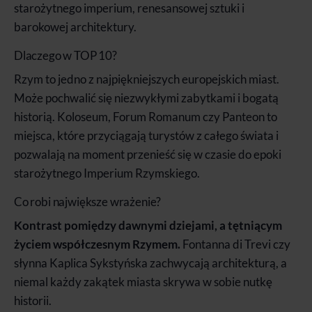
starożytnego imperium, renesansowej sztuki i
barokowej architektury.
Dlaczego w TOP 10?
Rzym to jedno z najpiękniejszych europejskich miast.
Może pochwalić się niezwykłymi zabytkami i bogatą
historią. Koloseum, Forum Romanum czy Panteon to
miejsca, które przyciągają turystów z całego świata i
pozwalają na moment przenieść się w czasie do epoki
starożytnego Imperium Rzymskiego.
Co robi największe wrażenie?
Kontrast pomiędzy dawnymi dziejami, a tętniącym
życiem współczesnym Rzymem.
Fontanna di Trevi czy
słynna Kaplica Sykstyńska zachwycają architekturą, a
niemal każdy zakątek miasta skrywa w sobie nutkę
historii.