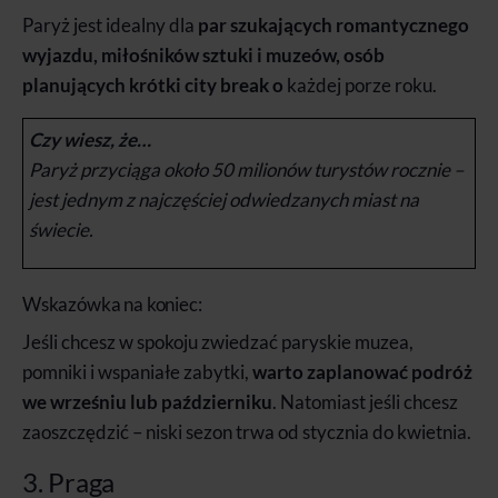
Paryż jest idealny dla
par szukających romantycznego
wyjazdu, miłośników sztuki i muzeów, osób
planujących krótki city break o
każdej porze roku.
Czy wiesz, że…
Paryż przyciąga około 50 milionów turystów rocznie –
jest jednym z najczęściej odwiedzanych miast na
świecie.
Wskazówka na koniec:
Jeśli chcesz w spokoju zwiedzać paryskie muzea,
pomniki i wspaniałe zabytki,
warto zaplanować podróż
we wrześniu lub październiku
. Natomiast jeśli chcesz
zaoszczędzić – niski sezon trwa od stycznia do kwietnia.
3. Praga