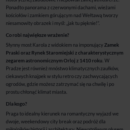
Ponadto panorama z czerwonymi dachami, wieżami
kościołów i zamkiem górującym nad Wełtawą tworzy
niesamowity obrazek i myśl: „jak tu pięknie!”.
Co robi największe wrażenie?
Słynny most Karola z widokiem na imponujący
Zamek
Praski oraz Rynek Staromiejski z charakterystycznym
zegarem astronomicznym Orloj z 1410 roku
. W
Pradze jest również mnóstwo klimatycznych zaułków,
ciekawych knajpek w stylu retro czy zachwycających
ogrodów, gdzie możesz zatrzymać się na chwilę i po
prostu chłonąć klimat miasta.
Dla kogo?
Praga to idealny kierunek na romantyczny wyjazd we
dwoje, weekendowy city break oraz podróż dla
miłośników historii i architektury. Niewątpliwym plusem