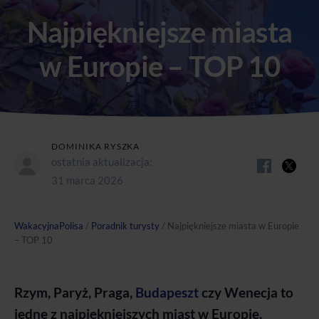
Najpiękniejsze miasta
w Europie – TOP 10
DOMINIKA RYSZKA
ostatnia aktualizacja:
31 marca 2026
WakacyjnaPolisa
/
Poradnik turysty
/
Najpiękniejsze miasta w Europie
– TOP 10
Rzym, Paryż, Praga,
Budapeszt
czy Wenecja to
jedne z najpiękniejszych miast w Europie,