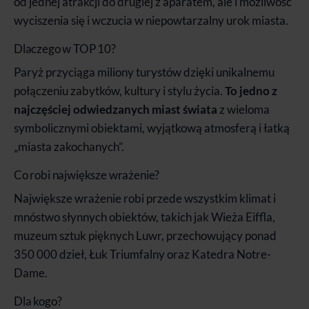
od jednej atrakcji do drugiej z aparatem, ale i możliwość
wyciszenia się i wczucia w niepowtarzalny urok miasta.
Dlaczego w TOP 10?
Paryż przyciąga miliony turystów dzięki unikalnemu
połączeniu zabytków, kultury i stylu życia.
To jedno z
najczęściej odwiedzanych miast świata
z wieloma
symbolicznymi obiektami, wyjątkową atmosferą i łatką
„miasta zakochanych”.
Co robi największe wrażenie?
Największe wrażenie robi przede wszystkim klimat i
mnóstwo słynnych obiektów, takich jak Wieża Eiffla,
muzeum sztuk pięknych Luwr, przechowujący ponad
350 000 dzieł, Łuk Triumfalny oraz Katedra Notre-
Dame.
Dla kogo?