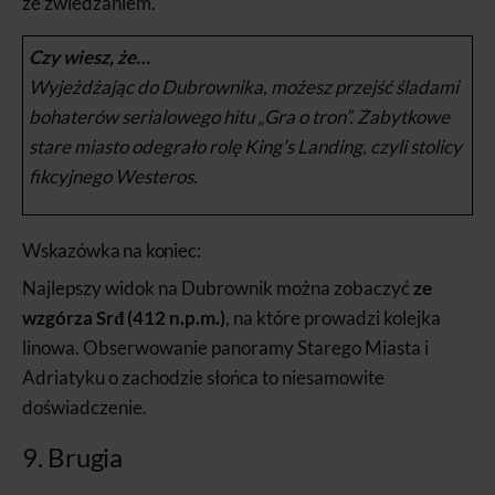
ze zwiedzaniem.
Czy wiesz, że…
Wyjeżdżając do Dubrownika, możesz przejść śladami
bohaterów serialowego hitu „Gra o tron”. Zabytkowe
stare miasto odegrało rolę King’s Landing, czyli stolicy
fikcyjnego Westeros.
Wskazówka na koniec:
Najlepszy widok na Dubrownik można zobaczyć
ze
wzgórza Srđ (412 n.p.m.)
, na które prowadzi kolejka
linowa. Obserwowanie panoramy Starego Miasta i
Adriatyku o zachodzie słońca to niesamowite
doświadczenie.
9. Brugia