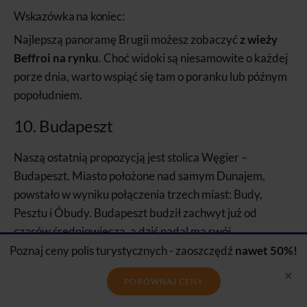
Wskazówka na koniec:
Najlepszą panoramę Brugii możesz zobaczyć
z wieży
Beffroi na rynku
. Choć widoki są niesamowite o każdej
porze dnia, warto wspiąć się tam o poranku lub późnym
popołudniem.
10. Budapeszt
Naszą ostatnią propozycją jest stolica Węgier –
Budapeszt. Miasto położone nad samym Dunajem,
powstało w wyniku połączenia trzech miast: Budy,
Pesztu i Óbudy. Budapeszt budził zachwyt już od
czasów średniowiecza, a dziś nadal ma swój
niepowtarzalny klimat.
Poznaj ceny polis turystycznych - zaoszczędź
nawet 50%!
×
Monumentalne budynki, szerokie bulwary i malownicze
PORÓWNAJ CENY
wzgórza sprawiają, że
panorama miasta należy do