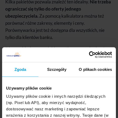
Kilka pakietów pozwala znaleźć ten idealny.
Nie trzeba
ograniczać się tylko do oferty jednego
ubezpieczyciela.
Za pomocą kalkulatora można też
porównać różne zakresy, elementy i ceny.
Porównywarka jest też dostępna dla wszystkich, nie
tylko dla klientów banku.
Dla przykładu, oto w jaki sposób prezentują się oferty
ubezpieczenia 7-dniowego pobytu rekreacyjnego w
Chorwacji dla dwóch osób.
Zgoda
Szczegóły
O plikach cookies
Ubezpieczenie do Bułgarii na tygodniowe wakacje dla
dwóch osób
Używamy plików cookie
Używamy plików cookie i innych narzędzi śledzących
65
,00 zł
(np. Pixel lub API), aby mierzyć wydajność,
Europa
dostosowywać nasz marketing i zapewniać lepsze
2 os. / 7 dni
wrażenia z korzystania z naszej witryny. Twoje dane (w