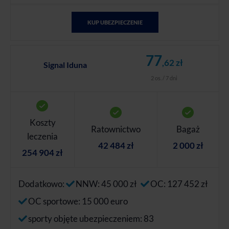
KUP UBEZPIECZENIE
77
,62 zł
Signal Iduna
2 os. / 7 dni
Koszty
Ratownictwo
Bagaż
leczenia
42 484 zł
2 000 zł
254 904 zł
Dodatkowo:
NNW: 45 000 zł
OC: 127 452 zł
OC sportowe: 15 000 euro
sporty objęte ubezpieczeniem: 83