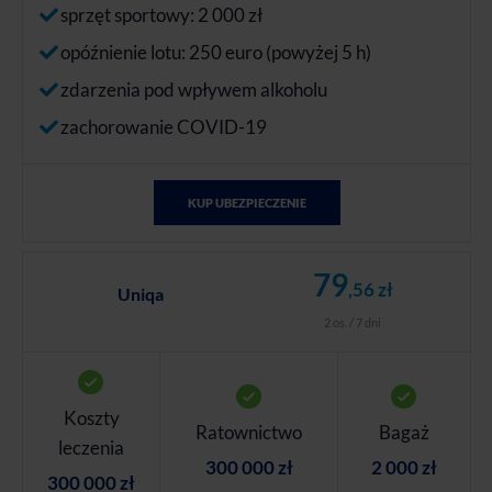
sprzęt sportowy: 2 000 zł
opóźnienie lotu: 250 euro (powyżej 5 h)
zdarzenia pod wpływem alkoholu
zachorowanie COVID-19
KUP UBEZPIECZENIE
79
,56 zł
Uniqa
2 os. / 7 dni
Koszty
Ratownictwo
Bagaż
leczenia
300 000 zł
2 000 zł
300 000 zł