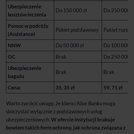
Ubezpieczenie
Do 150 000 zł
Do 250 000 z
kosztów leczenia
Pomoc w podróży
Pakiet podstawowy
Pakiet rozsze
(Assistance)
NNW
Do 50 000 zł
Do 100 000 z
OC
Brak
Do 250 000 z
Ubezpieczenie
Brak
Brak
bagażu
Cena:
35, 35 zł
59, 71 zł
Warto zwrócić uwagę, że klienci Alior Banku mogą
skorzystać wyłącznie z podstawowych usług
ubezpieczeniowych.
W ofercie instytucji brakuje
bowiem takich form ochrony, jak ochrona związana z