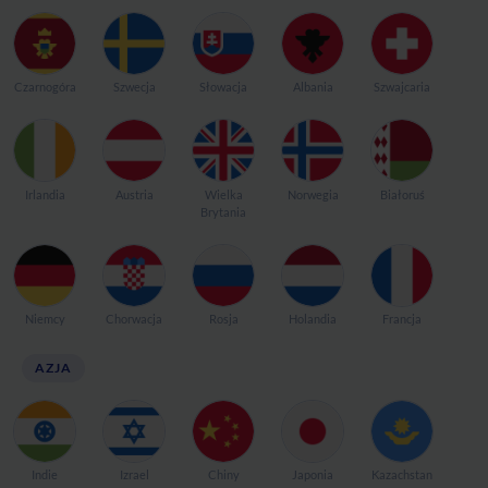
Czarnogóra
Szwecja
Słowacja
Albania
Szwajcaria
Irlandia
Austria
Wielka
Norwegia
Białoruś
Brytania
Niemcy
Chorwacja
Rosja
Holandia
Francja
AZJA
Indie
Izrael
Chiny
Japonia
Kazachstan