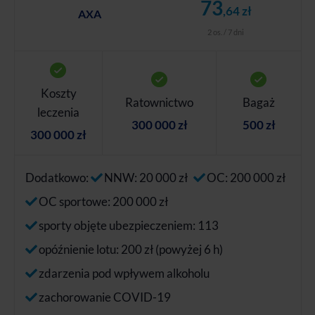
73
,64 zł
AXA
2 os. / 7 dni
Koszty
Ratownictwo
Bagaż
leczenia
300 000 zł
500 zł
300 000 zł
Dodatkowo:
NNW: 20 000 zł
OC: 200 000 zł
OC sportowe: 200 000 zł
sporty objęte ubezpieczeniem: 113
opóźnienie lotu: 200 zł (powyżej 6 h)
zdarzenia pod wpływem alkoholu
zachorowanie COVID-19