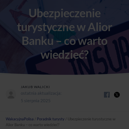
Ubezpieczenie
turystyczne w Alior
Banku – co warto
wiedzieć?
JAKUB WALICKI
ostatnia aktualizacja:
5 sierpnia 2025
WakacyjnaPolisa
/
Poradnik turysty
/
Ubezpieczenie turystyczne w
Alior Banku – co warto wiedzieć?