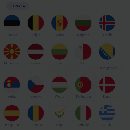
EUROPA
Estonia
Belgia
Andora
Bułgaria
Islandia
Macedonia
Łotwa
Litwa
Malta
Bośnia i
Hercegowina
Serbia
Czechy
Węgry
Portugalia
Dania
Hiszpania
Rumunia
Cypr
Włochy
Grecja