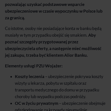
pozwalając uzyskać podstawowe wsparcie
ubezpieczeniowe w czasie wypoczynku w Polsce lub
za granicą.
Co istotne, osoby nie posiadające konta w banku będą
musiały w tym przypadku obejść się smakiem.
Aby
poznać szczegóły przygotowanej przez
ubezpieczyciela oferty, a następnie mieć możliwość
jej zakupu, trzeba być klientem Alior Banku.
Elementy usługi PZU Wojażer:
Koszty leczenia
– ubezpieczenie pokrywa koszty
wizyty u lekarza, pobytu w szpitalu oraz
transportu medycznego do domu w przypadku
choroby lub wypadku podczas podróży.
OC w życiu prywatnym
– ubezpieczenie obejmuje
odszkodowanie za krzywdy nieumyślnie