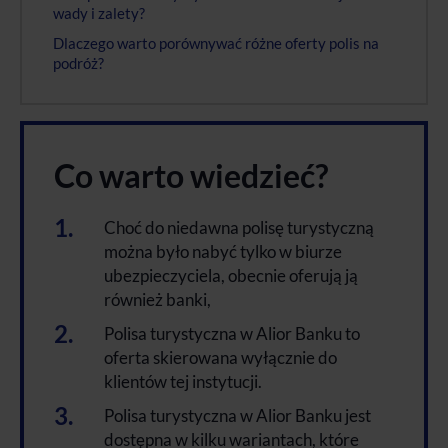
wady i zalety?
Dlaczego warto porównywać różne oferty polis na
podróż?
Co warto wiedzieć?
Choć do niedawna polisę turystyczną
można było nabyć tylko w biurze
ubezpieczyciela, obecnie oferują ją
również banki,
Polisa turystyczna w Alior Banku to
oferta skierowana wyłącznie do
klientów tej instytucji.
Polisa turystyczna w Alior Banku jest
dostępna w kilku wariantach, które