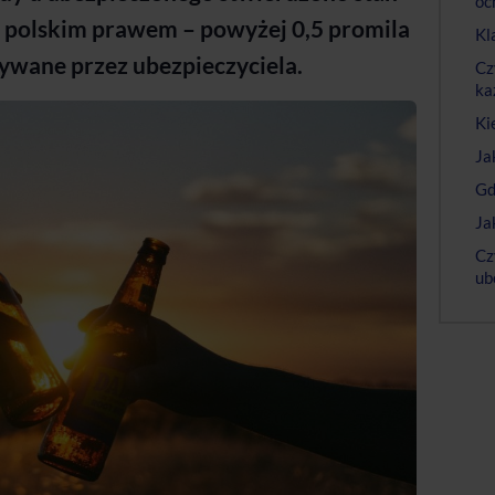
oc
 z polskim prawem – powyżej 0,5 promila
Kl
rywane przez ubezpieczyciela.
Cz
ka
Ki
Ja
Gd
Ja
Cz
ub