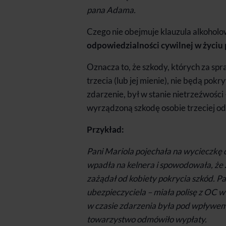
pana Adama.
Czego nie obejmuje klauzula alkohol
odpowiedzialności cywilnej w życi
Oznacza to, że szkody, których za sp
trzecia (lub jej mienie), nie będą pok
zdarzenie, był w stanie nietrzeźwośc
wyrządzoną szkodę osobie trzeciej o
Przykład:
Pani Mariola pojechała na wycieczkę 
wpadła na kelnera i spowodowała, że zb
zażądał od kobiety pokrycia szkód. P
ubezpieczyciela – miała polisę z OC w
w czasie zdarzenia była pod wpływem 
towarzystwo odmówiło wypłaty.