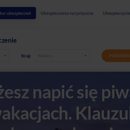
tor ubezpieczeń
Ubezpieczenia turystyczne
Ubezpieczycie
czenie
Kraj:
PORÓWN
esz napić się piw
akacjach. Klauzu