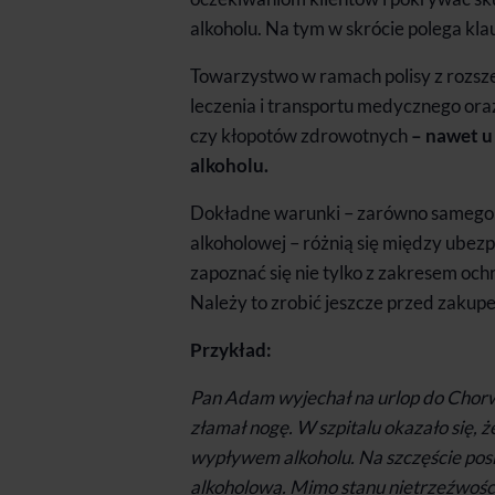
alkoholu. Na tym w skrócie polega kl
Towarzystwo w ramach polisy z rozsze
leczenia i transportu medycznego o
czy kłopotów zdrowotnych
–
nawet u
alkoholu.
Dokładne warunki – zarówno samego ub
alkoholowej – różnią się między ubez
zapoznać się nie tylko z zakresem oc
Należy to zrobić jeszcze przed zakupe
Przykład:
Pan Adam wyjechał na urlop do Chor
złamał nogę. W szpitalu okazało się, ż
wypływem alkoholu. Na szczęście pos
alkoholową. Mimo stanu nietrzeźwości