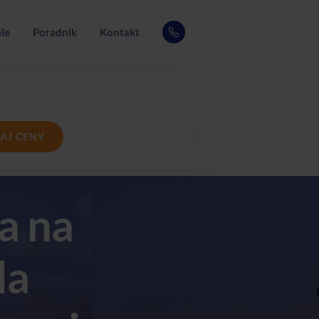
le
Poradnik
Kontakt
AJ CENY
a na
la