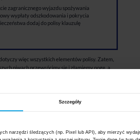
akcie zagranicznego wyjazdu spożywania
mowy wypłaty odszkodowania i pokrycia
ieczeństwa dodaj do polisy klauzulę
dotyczy więc wszystkich elementów polisy. Zatem,
ejszych piwach przewrócimy się i złamiemy nogę, a
, że u pacjenta stwierdzono np. promil alkoholu we
wy ubezpieczenia, towarzystwo ubezpieczeniowe
płaty odszkodowania i pokrycia kosztów leczenia.
Szczegóły
koholu są wyłączeniem
ych narzędzi śledzących (np. Pixel lub API), aby mierzyć wyd
rzenia po alkoholu zwykle stanowią wyłączenie
e wrażenia z korzystania z naszej witryny. Twoje dane (w tym 