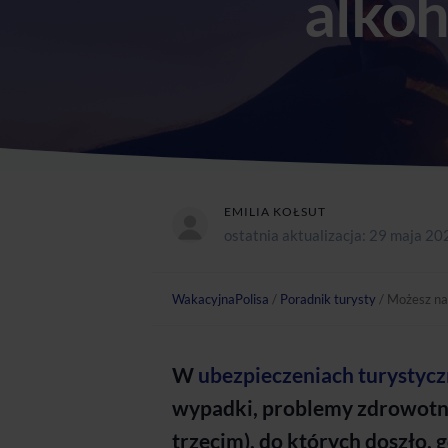
alkoh
EMILIA KOŁSUT
ostatnia aktualizacja:
29 maja 20
WakacyjnaPolisa
/
Poradnik turysty
/
Możesz nap
W
ubezpieczeniach turystyc
wypadki, problemy zdrowotn
trzecim), do których doszło,