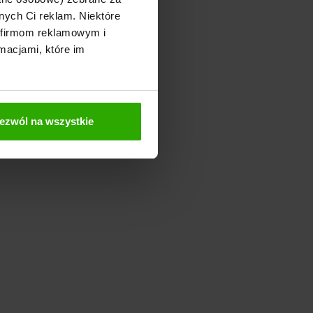
nych Ci reklam. Niektóre
 firmom reklamowym i
macjami, które im
ezwól na wszystkie