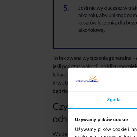
Jeśli nie wykluczasz w tr
alkoholu, aby uniknąć od
kosztów leczenia, dla bezp
alkoholową.
To tak zwane wyłączenie generalne – 
jeśli podczas wakacji, po kilku mocni
lekarz odnotuje w raporcie medycznym
krwi,
to niestety, mimo zawartej umo
będzie miało pełne prawo odmówić wy
Zgoda
Czy zdarzenia po al
ochrony?
Używamy plików cookie
Używamy plików cookie i inn
W ubezpieczeniach turystycznych zda
marketing i zapewniać lepsz