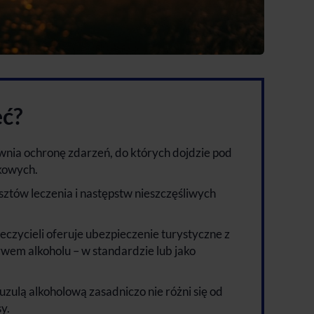
eć?
wnia ochronę zdarzeń, do których dojdzie pod
kowych.
ztów leczenia i następstw nieszczęśliwych
czycieli oferuje ubezpieczenie turystyczne z
ywem alkoholu
– w standardzie lub jako
uzulą alkoholową zasadniczo nie różni się od
y.