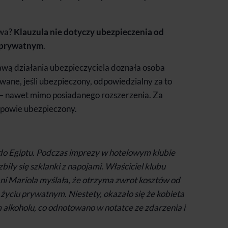
owa?
Klauzula nie dotyczy ubezpieczenia od
u prywatnym
.
rawą działania ubezpieczyciela doznała osoba
rywane, jeśli ubezpieczony, odpowiedzialny za to
i – nawet mimo posiadanego rozszerzenia. Za
dpowie ubezpieczony.
do Egiptu. Podczas imprezy w hotelowym klubie
iły się szklanki z napojami. Właściciel klubu
ani Mariola myślała, że otrzyma zwrot kosztów od
 życiu prywatnym. Niestety, okazało się że kobieta
alkoholu, co odnotowano w notatce ze zdarzenia i