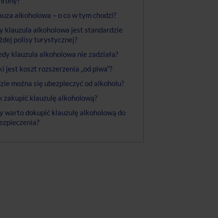
hrony?
auza alkoholowa – o co w tym chodzi?
y klauzula alkoholowa jest standardzie
żdej polisy turystycznej?
edy klauzula alkoholowa nie zadziała?
ki jest koszt rozszerzenia „od piwa”?
zie można się ubezpieczyć od alkoholu?
k zakupić klauzulę alkoholową?
y warto dokupić klauzulę alkoholową do
ezpieczenia?