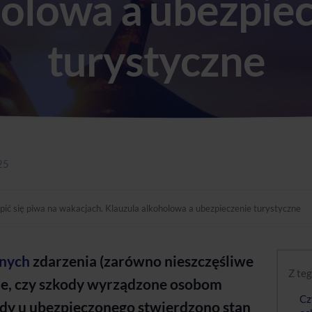
olowa a ubezpie
turystyczne
25
ić się piwa na wakacjach. Klauzula alkoholowa a ubezpieczenie turystyczne
znych
zdarzenia (zarówno nieszczęśliwe
Z teg
e, czy szkody wyrządzone osobom
Cz
 gdy u ubezpieczonego stwierdzono stan