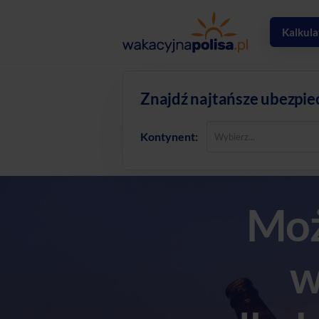
Kalkula
Znajdź najtańsze ubezpie
Kontynent:
Moż
w