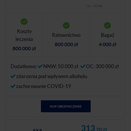
1 os. / 10 dni
Koszty
Ratownictwo
Bagaż
leczenia
800 000 zł
4 000 zł
800 000 zł
Dodatkowo:
NNW: 50 000 zł
OC: 300 000 zł
zdarzenia pod wpływem alkoholu
zachorowanie COVID-19
KUP UBEZPIECZENIE
313
,20 zł
AXA