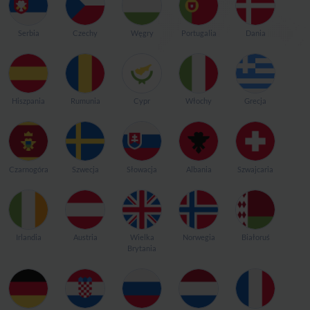
Serbia
Czechy
Węgry
Portugalia
Dania
Hiszpania
Rumunia
Cypr
Włochy
Grecja
Czarnogóra
Szwecja
Słowacja
Albania
Szwajcaria
Irlandia
Austria
Wielka
Norwegia
Białoruś
Brytania