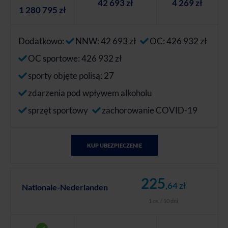
42 693 zł
4 269 zł
1 280 795 zł
Dodatkowo:
NNW: 42 693 zł
OC: 426 932 zł
OC sportowe: 426 932 zł
sporty objęte polisą: 27
zdarzenia pod wpływem alkoholu
sprzęt sportowy
zachorowanie COVID-19
KUP UBEZPIECZENIE
225
,64 zł
Nationale-Nederlanden
1 os. / 10 dni