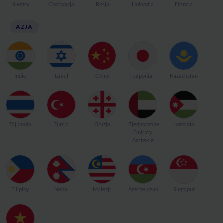
Niemcy
Chorwacja
Rosja
Holandia
Francja
AZJA
Indie
Izrael
Chiny
Japonia
Kazachstan
Tajlandia
Turcja
Gruzja
Zjednoczone
Jordania
Emiraty
Arabskie
Filipiny
Nepal
Malezja
Azerbejdżan
Singapur