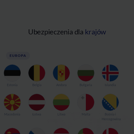
Ubezpieczenia dla
krajów
EUROPA
Estonia
Belgia
Andora
Bułgaria
Islandia
Macedonia
Łotwa
Litwa
Malta
Bośnia i
Hercegowina