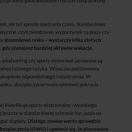
wyższe sumy gwarantowane i rozszerzoną ochronę.
unek, ale też sposób spędzania czasu. Standardowe
tyczne, czyli zwiedzanie, wypoczynek na plaży czy
dy stosunkowo niska – wystarczy kilka złotych
, gdy planujesz bardziej aktywne wakacje.
h, windsurfing czy sporty motorowe uznawane są
i podwyższonego ryzyka. Wówczas podstawowa
t dokupienie odpowiedniego rozszerzenia. W
ypadku, ubezpieczyciel może odmówić pokrycia
j klasyfikuje sporty ekstremalne i wysokiego
się jeszcze w standardowej ochronie (np. jazda na
gać dopłaty.
Dlatego zawsze warto sprawdzić
ezpieczenia (OWU) i upewnić się, że planowane