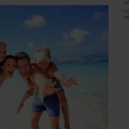
Ja
Co
za