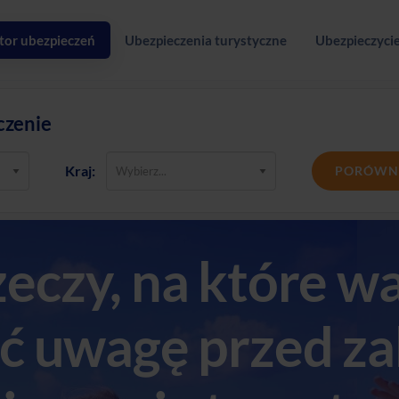
tor ubezpieczeń
Ubezpieczenia turystyczne
Ubezpieczycie
czenie
Kraj:
PORÓWN
zeczy, na które w
ić uwagę przed z