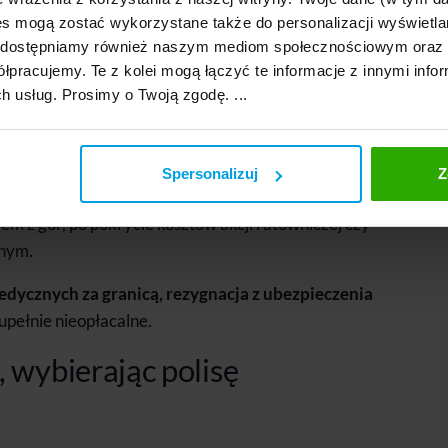
e nie działa
EKUZ
lub system publiczny jest
s mogą zostać wykorzystane także do personalizacji wyświetla
ne to sposób na to, by w razie problemów nie
, udostępniamy również naszym mediom społecznościowym oraz
łpracujemy. Te z kolei mogą łączyć te informacje z innymi infor
 szybko wrócić do formy.
ch usług. Prosimy o Twoją zgodę. ...
portfel: pokrywa koszty leczenia, transportu
opóźnionego lotu czy szkód wyrządzonych osobom
atek rzędu kilku złotych dziennie – mniej niż kawa
Spersonalizuj
Z
 zapewnić realne wsparcie w sytuacjach
m z gór, po pokrycie kosztów akcji ratowniczej czy
dnym.
dycznych za granicą, rezygnacja z ubezpieczenia
zupełnie nieopłacalne.
 wybierając polisę