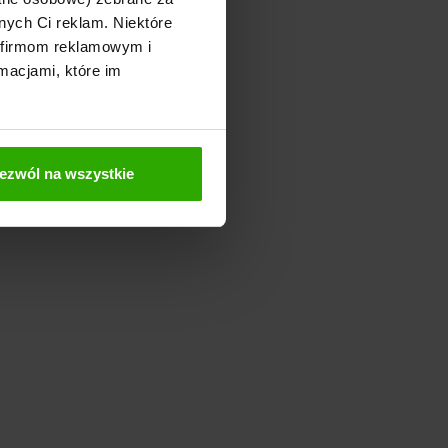
nych Ci reklam. Niektóre
 firmom reklamowym i
macjami, które im
ezwól na wszystkie