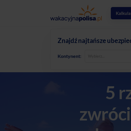
Kalkula
Znajdź najtańsze ubezpie
Kontynent:
5 r
zwróc