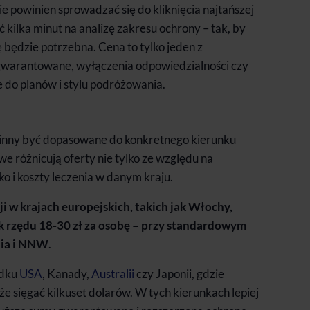
e powinien sprowadzać się do kliknięcia najtańszej
 kilka minut na analizę zakresu ochrony – tak, by
 będzie potrzebna. Cena to tylko jeden z
warantowane, wyłączenia odpowiedzialności czy
do planów i stylu podróżowania.
owinny być dopasowane do konkretnego kierunku
 różnicują oferty nie tylko ze względu na
ko i koszty leczenia w danym kraju.
 w krajach europejskich, takich jak Włochy,
ek rzędu 18-30 zł za osobę – przy standardowym
nia i NNW
.
adku
USA
, Kanady,
Australii
czy Japonii, gdzie
e sięgać kilkuset dolarów. W tych kierunkach lepiej