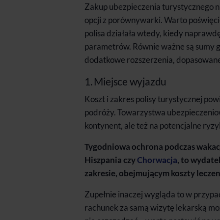
Zakup ubezpieczenia turystycznego ni
opcji z porównywarki. Warto poświęcić
polisa działała wtedy, kiedy naprawdę
parametrów. Równie ważne są sumy g
dodatkowe rozszerzenia, dopasowane 
1. Miejsce wyjazdu
Koszt i zakres polisy turystycznej p
podróży. Towarzystwa ubezpieczeniowe
kontynent, ale też na potencjalne ryzy
Tygodniowa ochrona podczas wakacji
Hiszpania czy
Chorwacja
, to wydat
zakresie, obejmującym koszty lecze
Zupełnie inaczej wygląda to w przyp
rachunek za samą wizytę lekarską moż