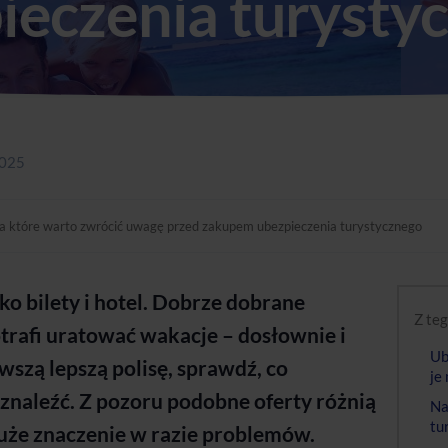
ieczenia turysty
2025
na które warto zwrócić uwagę przed zakupem ubezpieczenia turystycznego
ko bilety i hotel. Dobrze dobrane
Z teg
trafi uratować wakacje – dosłownie i
Ub
wszą lepszą polisę, sprawdź, co
je
znaleźć. Z pozoru podobne oferty różnią
Na
tu
duże znaczenie w razie problemów.