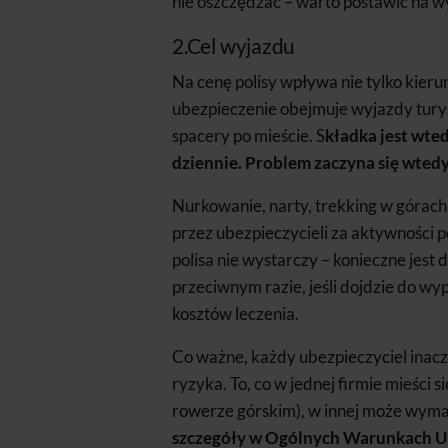
nie oszczędzać – warto postawić na 
2.Cel wyjazdu
Na cenę polisy wpływa nie tylko kier
ubezpieczenie obejmuje wyjazdy turys
spacery po mieście. S
kładka jest wte
dziennie. Problem zaczyna się wtedy
Nurkowanie, narty, trekking w górac
przez ubezpieczycieli za aktywnośc
polisa nie wystarczy – konieczne jes
przeciwnym razie, jeśli dojdzie do w
kosztów leczenia.
Co ważne, każdy ubezpieczyciel inacze
ryzyka. To, co w jednej firmie mieści 
rowerze górskim), w innej może wyma
szczegóły w Ogólnych Warunkach Ub