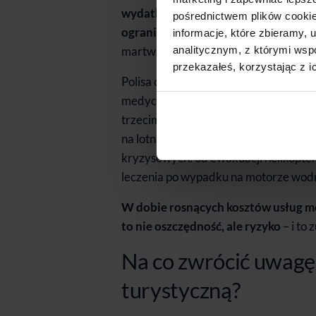
wydatku – zwłaszcza w krajach, gdzi
pośrednictwem plików cookie
ograniczony.
Ubezpieczenie turystycz
informacje, które zbieramy
analitycznym, z którymi wspó
martwić się o gotówkę, tylko o to, jak
przekazałeś, korzystając z i
Polisa chroni nie tylko zdrowie, ale i 
medycznego, a często także bagażu, 
trzecim. W podstawowej wersji to wyd
na lotnisku. Wersja rozszerzona może
kryzysowych: od ewakuacji helikoptere
leczenia po wypadku na motorze wo
W dobie rosnących kosztów usług me
to nie oszczędność, ale ryzyko
– i to 
Na co zwrócić uwagę,
turystyczną?