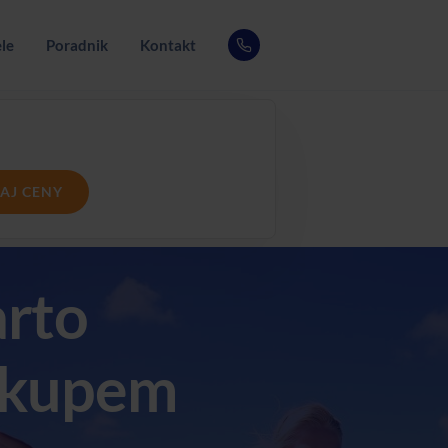
le
Poradnik
Kontakt
AJ CENY
arto
akupem