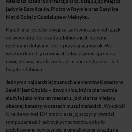
wielkości katedra chrześcijańska, ustępując miejsca
jedynie Bazylice św. Piotra w Rzymie oraz Bazylice
Matki Bożej z Guadalupe w Meksyku.
Katedra ta jest olśniewająca, zarówno z zewnątrz, jak i
od wewnątrz. Jej fasada zdobiona jest licznymi
rzeźbami i detalami, które przyciągają wzrok. We
wnętrzu katedry natomiast, odnajdziemy ogromną
nawę główną oraz liczne kaplice boczne, każda z nich
bogato zdobiona.
Jednym z najbardziej znanych elementów Katedry w
Sewilli jest Giralda – dzwonnica, która pierwotnie
służyła jako minaret meczetu, jaki stał na miejscu
obecnej katedry w czasach muzułmańskich.
Wysokość
Giralda wynosi 104 metry, a na jej szczyt prowadzi
rampa zamiast tradycyjnych schodów, co było
podyktowane koniecznością umożliwienia wjazdu na