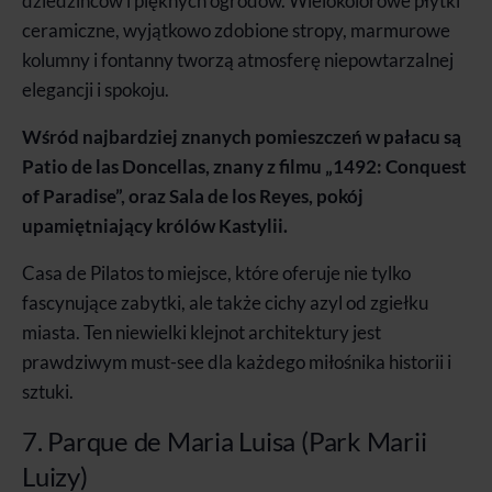
dziedzińców i pięknych ogrodów. Wielokolorowe płytki
ceramiczne, wyjątkowo zdobione stropy, marmurowe
kolumny i fontanny tworzą atmosferę niepowtarzalnej
elegancji i spokoju.
Wśród najbardziej znanych pomieszczeń w pałacu są
Patio de las Doncellas, znany z filmu „1492: Conquest
of Paradise”, oraz Sala de los Reyes, pokój
upamiętniający królów Kastylii.
Casa de Pilatos to miejsce, które oferuje nie tylko
fascynujące zabytki, ale także cichy azyl od zgiełku
miasta. Ten niewielki klejnot architektury jest
prawdziwym must-see dla każdego miłośnika historii i
sztuki.
7. Parque de Maria Luisa (Park Marii
Luizy)