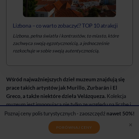
Lizbona – co warto zobaczyć? TOP 10 atrakcji
Lizbona, pełna światła i kontrastów, to miasto, które
zachwyca swoją egzotycznością, a jednocześnie
rozkochuje w sobie swoją autentycznością.
Wśród najważniejszych dzieł muzeum znajdują się
prace takich artystów jak Murillo, Zurbarán i El
Greco, a także niektóre dzieła Velázqueza.
Kolekcja
muzeum jest imponująca nie tylko ze względu na liczbę i
jakość dzieł, ale także na różnorodność stylów i
Poznaj ceny polis turystycznych - zaoszczędź
nawet 50%!
tematów.
×
PORÓWNAJ CENY
Visita al Museo de Bellas Artes w Sewilli to prawdziwa