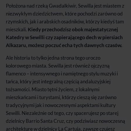
Położona nad rzeką Gwadalkiwir, Sewilla jest miastem z
niezwykłym dziedzictwem, które pochodzi zarówno od
rzymskich, jak i arabskich osadników, którzy kiedyś tam
mieszkali.
Kiedy przechodzisz obok majestatycznej
Katedry w Sewilli czy zapierającego dech w piersiach
Alkazaru, możesz poczuć echa tych dawnych czasów.
Ale historia to tylko jedna strona tego uroczo
kolorowego miasta. Sewilla jest również ojczyzną
flamenco – intensywnego i namiętnego stylu muzyki i
tańca, który jest integralną częścią andaluzyjskiej
tożsamości. Miasto tętni życiem, z lokalnymi
mieszkańcami i turystami, którzy cieszą się zarówno
tradycyjnymi jak i nowoczesnymi aspektami kultury
Sewilli. Niezależnie od tego, czy spacerujesz po starej
dzielnicy Barrio Santa Cruz, czy podziwiasz nowoczesną
architekturę w dzielnicy La Cartuja, zawsze czujesz