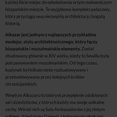
każdej liście miejsc do odwiedzenia w tym malowniczym
hiszpańskim mieście. To wyjątkowy kompleks pałacowy,
który przyciąga swą niezwykłą architekturą i bogatą
historią.
Alkazar jest jednym z najlepszych przykładów
mudejar, stylu architektonicznego, który łączy
hiszpańskie i muzułmańskie elementy.
Został
zbudowany głównie w XIV wieku, kiedy to Sewilla była
pod panowaniem muzułmańskim. Od tego czasu,
budynek był kilkakrotnie rozbudowywany i
przebudowywany przez kolejnych królów
chrześcijańskich.
Wnętrze Alkazaru to labirynt przepięknie zdobionych
sal i dziedzińców, z których każdy ma swoje unikalne
cechy. Wśród nich są Sala Ambasadorów z jej złotym
sufitem, dziedziniec Dziewic z kolorowymi płytkami