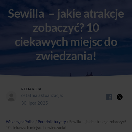
Sewilla – jakie atrakcje
zobaczyć? 10
ciekawych miejsc do
zwiedzania!
REDAKCJA
ostatnia aktualizacja:
30 lipca 2025
WakacyjnaPolisa
/
Poradnik turysty
/
Sewilla – jakie atrakcje zobaczyć?
10 ciekawych miejsc do zwiedzania!