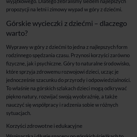
wyjątkowego. Dlatego zebraliśmy siedem najlepszych
propozycji na letni i zimowy wypad w góry z dziećmi.
Górskie wycieczki z dziećmi – dlaczego
warto?
Wyprawy w góry z dziećmi to jedna z najlepszych form
rodzinnego spędzania czasu. Przynosi korzyści zarówno
fizyczne, jak i psychiczne. Góry to naturalne środowisko,
które sprzyja zdrowemu rozwojowi dzieci, ucząc je
jednocześnie szacunku do przyrody i odpowiedzialności.
To właśnie na górskich szlakach dzieci mogą odkrywać
piękno natury, rozwijać swoją wyobraźnię, a także
nauczyć się współpracy i radzenia sobie w różnych
sytuacjach.
Korzyści zdrowotne i edukacyjne
Wspinaczka i długie spacery po górskich ścieżkach to