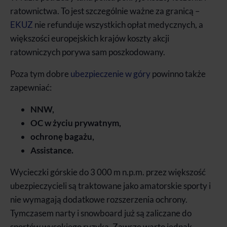
ratownictwa. To jest szczególnie ważne za granicą –
EKUZ
nie refunduje wszystkich opłat medycznych, a
większości europejskich krajów koszty akcji
ratowniczych porywa sam poszkodowany.
Poza tym dobre
ubezpieczenie w góry
powinno także
zapewniać:
NNW,
OC w życiu prywatnym,
ochronę bagażu,
Assistance.
Wycieczki górskie do 3 000 m n.p.m. przez większość
ubezpieczycieli są traktowane jako amatorskie sporty i
nie wymagają dodatkowe rozszerzenia ochrony.
Tymczasem narty i snowboard już są zaliczane do
sportów wysokiego ryzyka. Zawsze warto jednak