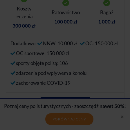
Koszty
Ratownictwo
Bagaż
leczenia
100 000 zł
1 000 zł
300 000 zł
Dodatkowo:
NNW: 10 000 zł
OC: 150 000 zł
OC sportowe: 150 000 zł
sporty objęte polisą: 106
zdarzenia pod wpływem alkoholu
zachorowanie COVID-19
PORÓWNAJ CENY
Poznaj ceny polis turystycznych - zaoszczędź
nawet 50%!
×
PORÓWNAJ CENY
224
,00 zł
Allianz