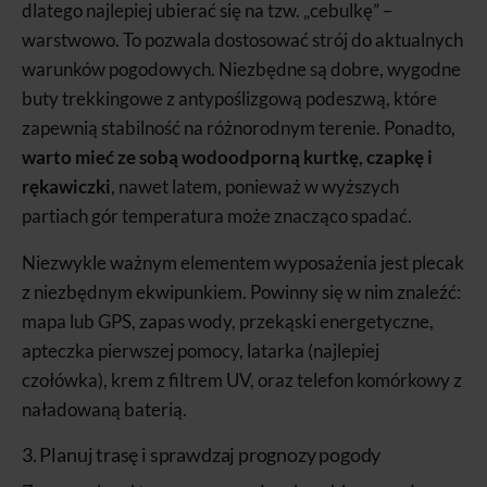
dlatego najlepiej ubierać się na tzw. „cebulkę” –
warstwowo. To pozwala dostosować strój do aktualnych
warunków pogodowych. Niezbędne są dobre, wygodne
buty trekkingowe z antypoślizgową podeszwą, które
zapewnią stabilność na różnorodnym terenie. Ponadto,
warto mieć ze sobą wodoodporną kurtkę, czapkę i
rękawiczki
, nawet latem, ponieważ w wyższych
partiach gór temperatura może znacząco spadać.
Niezwykle ważnym elementem wyposażenia jest plecak
z niezbędnym ekwipunkiem. Powinny się w nim znaleźć:
mapa lub GPS, zapas wody, przekąski energetyczne,
apteczka pierwszej pomocy, latarka (najlepiej
czołówka), krem z filtrem UV, oraz telefon komórkowy z
naładowaną baterią.
3. Planuj trasę i sprawdzaj prognozy pogody