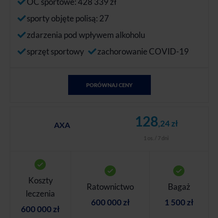
OC sportowe: 428 339 zł
sporty objęte polisą: 27
zdarzenia pod wpływem alkoholu
sprzęt sportowy
zachorowanie COVID-19
PORÓWNAJ CENY
128
,24 zł
AXA
1 os. / 7 dni
Koszty
Ratownictwo
Bagaż
leczenia
600 000 zł
1 500 zł
600 000 zł