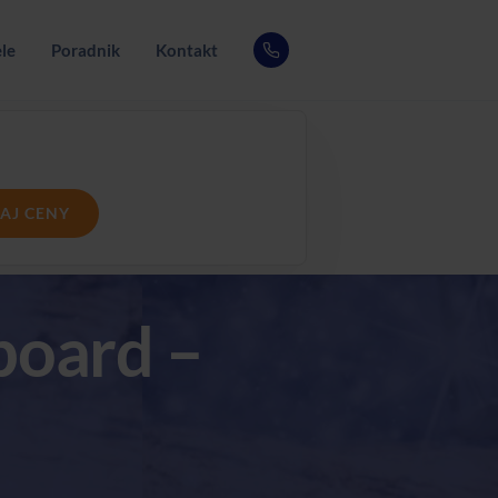
le
Poradnik
Kontakt
AJ CENY
board –