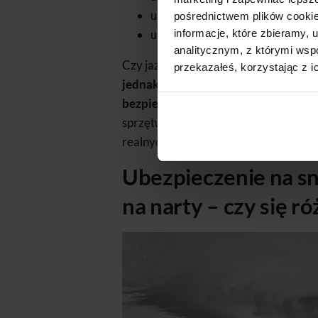
urazy kończyn dolnych: 38%,
pośrednictwem plików cookie
informacje, które zbieramy
urazy głowy, tułowia i pozostałyc
analitycznym, z którymi wspó
Czy jazda na snowboardzie jest więc 
przekazałeś, korzystając z i
jednak zachowania dużej ostrożnośc
bezpieczeństwa.
Wybierając się na 
sprzętu, zadbać o przygotowanie kon
realnych możliwości. Brawura się nie 
Ubezpieczenie na s
na narty – czy się ró