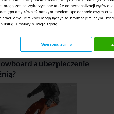
s mogą zostać wykorzystane także do personalizacji wyświetla
, udostępniamy również naszym mediom społecznościowym oraz
h części ciała: 25%.
łpracujemy. Te z kolei mogą łączyć te informacje z innymi infor
bezpieczna? Z pewnością może taka być.
Wymaga
ch usług. Prosimy o Twoją zgodę. ...
i i stosowania się do podstawowych zasad
snowboard, warto sprawdzić sprawność swojego
dycyjne, a w końcu – wybrać stok dopasowany do
Spersonalizuj
Z
opłaca!
nowboard a ubezpieczenie
żnią?