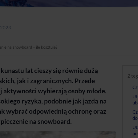
 2023
nie na snowboard – ile kosztuje?
kunastu lat cieszy się równie dużą
Z teg
kich, jak i zagranicznych. Przede
Cz
j aktywności wybierają osoby młode,
Ub
ysokiego ryzyka, podobnie jak jazda na
ub
ak wybrać odpowiednią ochronę oraz
Cz
do
zpieczenie na snowboard.
Ub
po