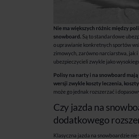
Nie ma większych różnic między poli
snowboard.
Są to standardowe ubezpi
o uprawianie konkretnych sportów 
zimowych, zarówno narciarstwa, jak i
ubezpieczycieli zwykle jako wysokieg
Polisy na narty i na snowboard maj
wersji zwykle koszty leczenia, kosz
może go jednak rozszerzać i dopasow
Czy jazda na snowb
dodatkowego rozsze
Klasyczna jazda na snowboardzie ni