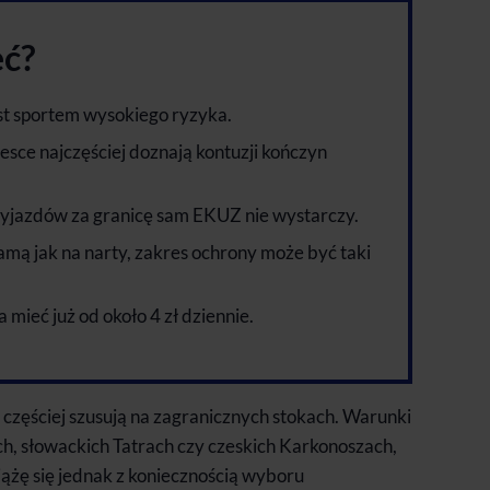
eć?
st sportem wysokiego ryzyka.
esce najczęściej doznają kontuzji kończyn
jazdów za granicę sam EKUZ nie wystarczy.
amą jak na narty, zakres ochrony może być taki
mieć już od około 4 zł dziennie.
zęściej szusują na zagranicznych stokach. Warunki
ch, słowackich Tatrach czy czeskich Karkonoszach,
iążę się jednak z koniecznością wyboru