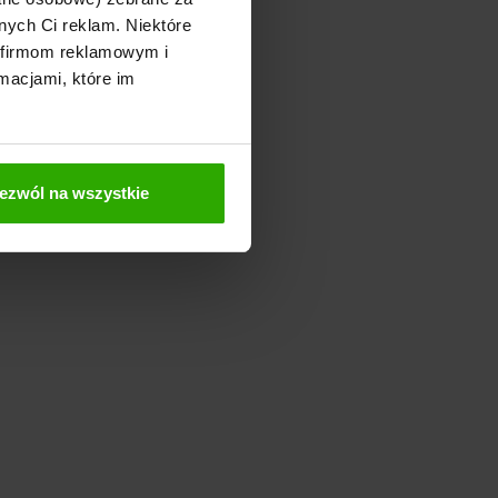
nych Ci reklam. Niektóre
 firmom reklamowym i
macjami, które im
ezwól na wszystkie