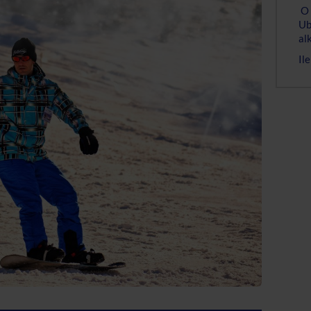
O 
Ub
al
Il