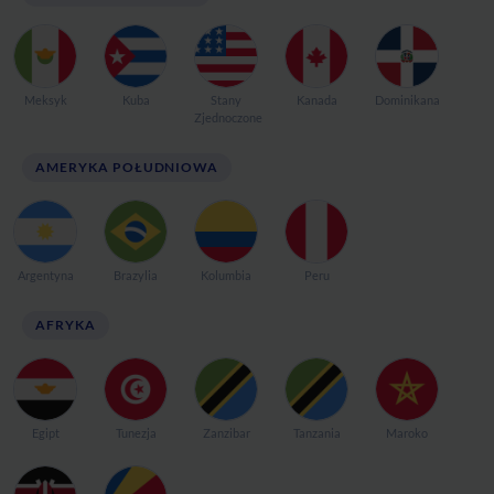
Meksyk
Kuba
Stany
Kanada
Dominikana
Zjednoczone
AMERYKA POŁUDNIOWA
Argentyna
Brazylia
Kolumbia
Peru
AFRYKA
Egipt
Tunezja
Zanzibar
Tanzania
Maroko