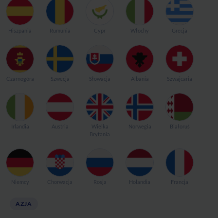
Hiszpania
Rumunia
Cypr
Włochy
Grecja
Czarnogóra
Szwecja
Słowacja
Albania
Szwajcaria
Irlandia
Austria
Wielka
Norwegia
Białoruś
Brytania
Niemcy
Chorwacja
Rosja
Holandia
Francja
AZJA