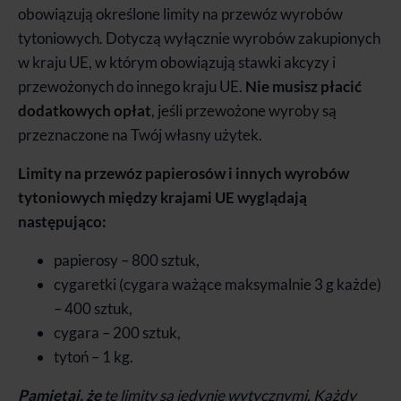
obowiązują określone limity na przewóz wyrobów
tytoniowych. Dotyczą wyłącznie wyrobów zakupionych
w kraju UE, w którym obowiązują stawki akcyzy i
przewożonych do innego kraju UE.
Nie musisz płacić
dodatkowych opłat
, jeśli przewożone wyroby są
przeznaczone na Twój własny użytek.
Limity na przewóz papierosów i innych wyrobów
tytoniowych między krajami UE wyglądają
następująco:
papierosy – 800 sztuk,
cygaretki (cygara ważące maksymalnie 3 g każde)
– 400 sztuk,
cygara – 200 sztuk,
tytoń – 1 kg.
Pamiętaj, że
te limity są jedynie wytycznymi. Każdy