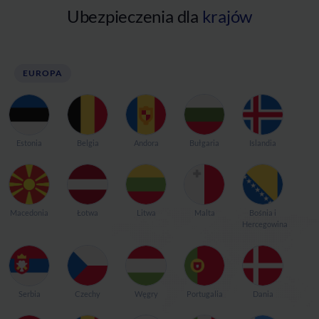
Ubezpieczenia dla
krajów
EUROPA
Estonia
Belgia
Andora
Bułgaria
Islandia
Macedonia
Łotwa
Litwa
Malta
Bośnia i
Hercegowina
Serbia
Czechy
Węgry
Portugalia
Dania