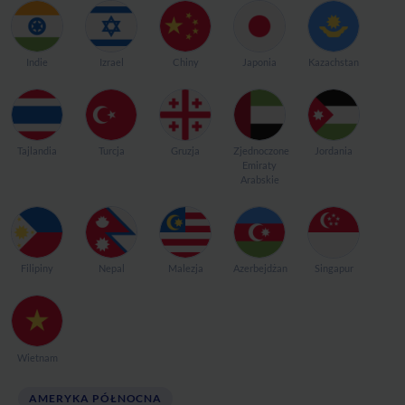
Indie
Izrael
Chiny
Japonia
Kazachstan
Tajlandia
Turcja
Gruzja
Zjednoczone
Jordania
Emiraty
Arabskie
Filipiny
Nepal
Malezja
Azerbejdżan
Singapur
Wietnam
AMERYKA PÓŁNOCNA