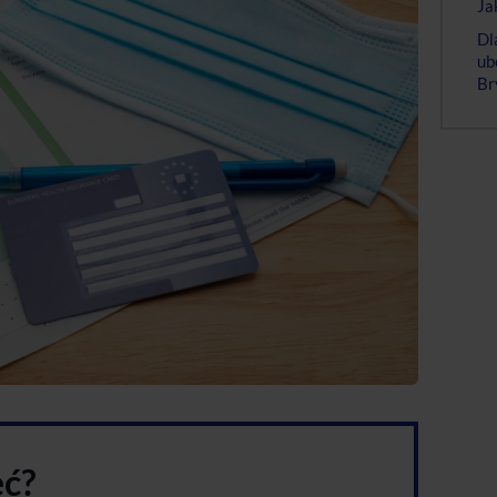
Ja
Dl
ub
Br
eć?