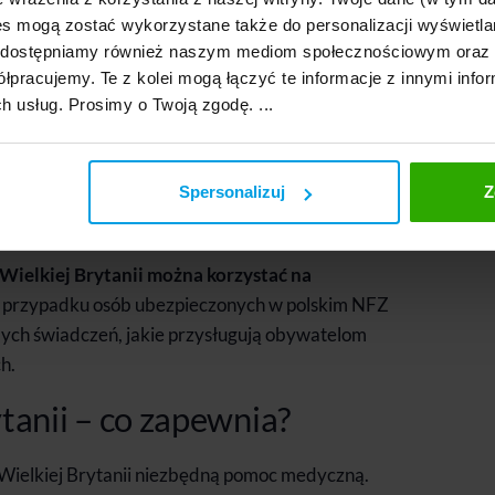
s mogą zostać wykorzystane także do personalizacji wyświetla
anii a Brexit
, udostępniamy również naszym mediom społecznościowym oraz
łpracujemy. Te z kolei mogą łączyć te informacje z innymi infor
ch usług. Prosimy o Twoją zgodę. ...
jskiej w 2020 r. Umowa wyjścia spowodowała, że
zepisy europejskie o koordynacji systemów
ce także świadczeń zdrowotnych. Co jednak ważne,
Spersonalizuj
Z
owotnej na bazie karty EKUZ, podczas tymczasowego
ie zaszły zasadnicze zmiany.
Wielkiej Brytanii można korzystać na
 przypadku osób ubezpieczonych w polskim NFZ
mych świadczeń, jakie przysługują obywatelom
h.
tanii – co zapewnia?
Wielkiej Brytanii niezbędną pomoc medyczną.