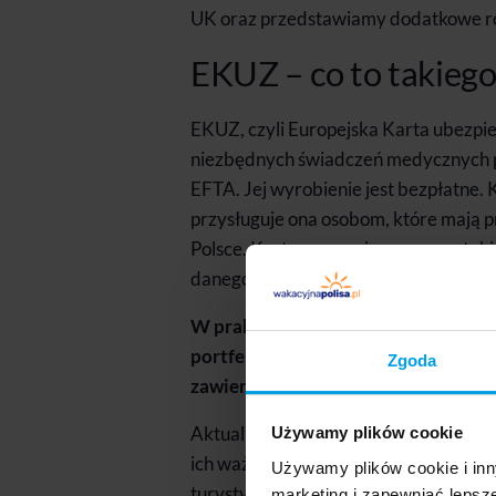
UK oraz przedstawiamy dodatkowe ro
EKUZ – co to takiego
EKUZ, czyli Europejska Karta ubezpi
niezbędnych świadczeń medycznych p
EFTA. Jej wyrobienie jest bezpłatne
przysługuje ona osobom, które mają
Polsce. Karta zapewnia pomoc na taki
danego kraju.
W praktyce karta EKUZ to niewielka,
portfelu wraz z innymi dokumentami
Zgoda
zawiera fotografii.
Aktualne karty EKUZ są ważne od 3 mi
Używamy plików cookie
ich ważności lub utraty uprawniania.
Używamy plików cookie i inn
turystycznego. Jej zakres działania je
marketing i zapewniać lepsz