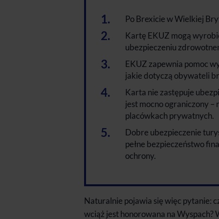
Po Brexicie w Wielkiej Br
Kartę EKUZ mogą wyrobić 
ubezpieczeniu zdrowotnem
EKUZ zapewnia pomoc wył
jakie dotyczą obywateli br
Karta nie zastępuje ubezpi
jest mocno ograniczony – 
placówkach prywatnych.
Dobre ubezpieczenie turys
pełne bezpieczeństwo fina
ochrony.
Naturalnie pojawia się więc pytanie:
wciąż jest honorowana na Wyspach? W