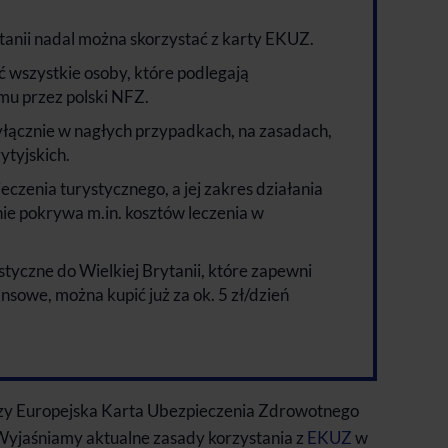
ytanii nadal można skorzystać z karty EKUZ.
wszystkie osoby, które podlegają
u przez polski NFZ.
ącznie w nagłych przypadkach, na zasadach,
ytyjskich.
eczenia turystycznego, a jej zakres działania
nie pokrywa m.in. kosztów leczenia w
tyczne do Wielkiej Brytanii, które zapewni
nsowe, można kupić już za ok. 5 zł/dzień
 czy Europejska Karta Ubezpieczenia Zdrowotnego
yjaśniamy aktualne zasady korzystania z
EKUZ
w