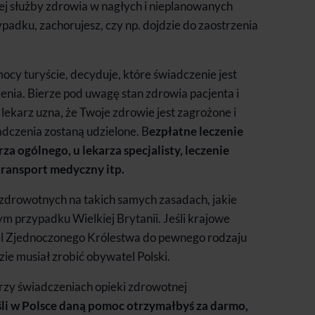
ej służby zdrowia w nagłych i nieplanowanych
padku, zachorujesz, czy np. dojdzie do zaostrzenia
mocy turyście, decyduje, które świadczenie jest
nia. Bierze pod uwagę stan zdrowia pacjenta i
 lekarz uzna, że Twoje zdrowie jest zagrożone i
dczenia zostaną udzielone. B
ezpłatne leczenie
a ogólnego, u lekarza specjalisty, leczenie
 transport medyczny itp.
zdrowotnych na takich samych zasadach, jakie
m przypadku Wielkiej Brytanii. Jeśli krajowe
tel Zjednoczonego Królestwa do pewnego rodzaju
ie musiał zrobić obywatel Polski.
rzy świadczeniach opieki zdrowotnej
śli w Polsce daną pomoc otrzymałbyś za darmo,