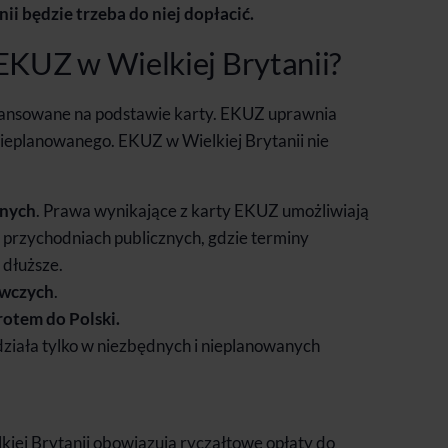
nii będzie trzeba do niej dopłacić.
EKUZ w Wielkiej Brytanii?
inansowane na podstawie karty. EKUZ uprawnia
nieplanowanego. EKUZ w Wielkiej Brytanii nie
tnych
. Prawa wynikające z karty EKUZ umożliwiają
i przychodniach publicznych, gdzie terminy
 dłuższe.
awczych
.
otem do Polski.
działa tylko w niezbędnych i nieplanowanych
iej Brytanii obowiązują ryczałtowe opłaty do