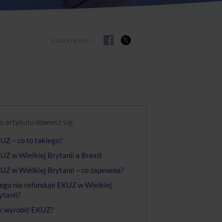
UDOSTĘPNIJ:
o artykułu dowiesz się:
UZ – co to takiego?
UZ w Wielkiej Brytanii a Brexit
UZ w Wielkiej Brytanii – co zapewnia?
ego nie refunduje EKUZ w Wielkiej
ytanii?
k wyrobić EKUZ?