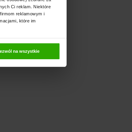
nych Ci reklam. Niektóre
 firmom reklamowym i
macjami, które im
ezwól na wszystkie