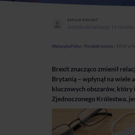
EMILIA KOŁSUT
ostatnia aktualizacja:
13 sierpnia
WakacyjnaPolisa
/
Poradnik turysty
/
EKUZ w Wie
Brexit znacząco zmienił rela
Brytanią – wpłynął na wiele 
kluczowych obszarów, który i
Zjednoczonego Królestwa, jes