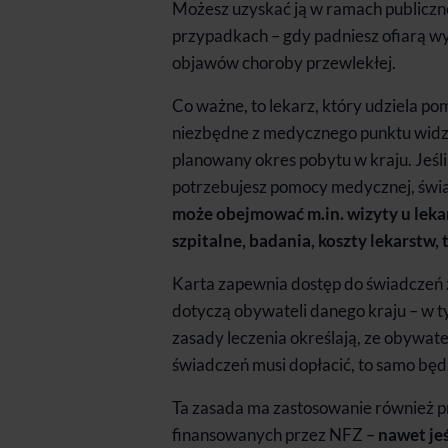
Możesz uzyskać ją w ramach publiczn
przypadkach – gdy padniesz ofiarą wy
objawów choroby przewlekłej.
Co ważne, to lekarz, który udziela po
niezbędne z medycznego punktu widze
planowany okres pobytu w kraju. Jeśli
potrzebujesz pomocy medycznej, świa
może obejmować m.in. wizyty u lekarz
szpitalne, badania, koszty lekarstw,
Karta zapewnia dostęp do świadczeń 
dotyczą obywateli danego kraju – w ty
zasady leczenia określają, ze obywa
świadczeń musi dopłacić, to samo będz
Ta zasada ma zastosowanie również p
finansowanych przez NFZ –
nawet je