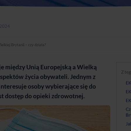
 2024
lkiej Brytanii – czy działa?
cje między Unią Europejską a Wielką
Z teg
aspektów życia obywateli. Jednym z
EK
nteresuje osoby wybierające się do
EK
t dostęp do opieki zdrowotnej.
EK
Cz
Br
Ja