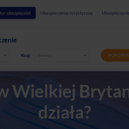
tor ubezpieczeń
Ubezpieczenia turystyczne
Ubezpieczycie
czenie
Kraj:
PORÓWN
 Wielkiej Brytani
działa?