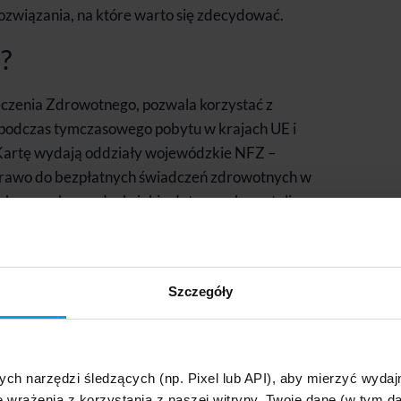
związania, na które warto się zdecydować.
?
eczenia Zdrowotnego, pozwala korzystać z
odczas tymczasowego pobytu w krajach UE i
. Kartę wydają oddziały wojewódzkie NFZ –
 prawo do bezpłatnych świadczeń zdrowotnych w
ch samych zasadach, jakie dotyczą obywateli
 plastikowa karta, którą bez trudu zmieścisz w
. Przypomina odrobinę dowód osobisty, ale nie
Szczegóły
esięcy do nawet 20 lat – do czasu upływu terminu
 Co ważne – EKUZ nie zastępuje ubezpieczenia
ych narzędzi śledzących (np. Pixel lub API), aby mierzyć wyd
st znacznie węższy.
e wrażenia z korzystania z naszej witryny. Twoje dane (w tym 