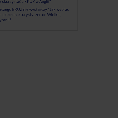
k skorzystać z EKUZ w Anglii?
aczego EKUZ nie wystarczy? Jak wybrać
ezpieczenie turystyczne do Wielkiej
ytanii?