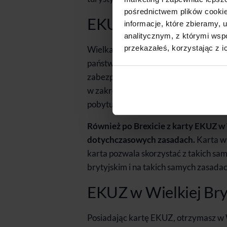
pośrednictwem plików cookie
EKUZ w Wielkiej Bryt
informacje, które zbieramy
analitycznym, z którymi wspó
przekazałeś, korzystając z i
Wielka Brytania wyszła z Unii Europe
państwo to przestały obowiązywać pr
zabezpieczenia społecznego, dotyczą
w zakresie korzystania z opieki zdr
pobytu w Zjednoczonym Królestwie, n
Również po Brexicie z karty EKUZ w 
dotychczasowych zasadach.
Karta w
karta pozwala skorzystać z takich sa
brytyjskim i na takich samych zasadac
EKUZ w Wielkiej Bry
Posiadając kartę EKUZ, otrzymasz w 