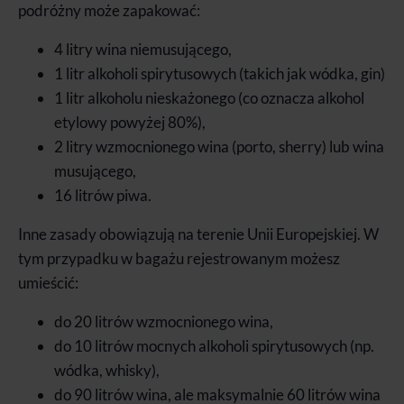
podróżny może zapakować:
4 litry wina niemusującego,
1 litr alkoholi spirytusowych (takich jak wódka, gin)
1 litr alkoholu nieskażonego (co oznacza alkohol
etylowy powyżej 80%),
2 litry wzmocnionego wina (porto, sherry) lub wina
musującego,
16 litrów piwa.
Inne zasady obowiązują na terenie Unii Europejskiej. W
tym przypadku w bagażu rejestrowanym możesz
umieścić:
do 20 litrów wzmocnionego wina,
do 10 litrów mocnych alkoholi spirytusowych (np.
wódka, whisky),
do 90 litrów wina, ale maksymalnie 60 litrów wina