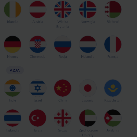
Irlandia
Austria
Wielka
Norwegia
Białoruś
Brytania
Niemcy
Chorwacja
Rosja
Holandia
Francja
AZJA
Indie
Izrael
Chiny
Japonia
Kazachstan
Tajlandia
Turcja
Gruzja
Zjednoczone
Jordania
Emiraty