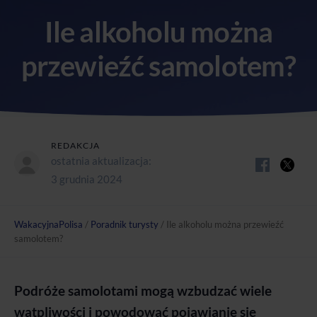
Ile alkoholu można
przewieźć samolotem?
REDAKCJA
ostatnia aktualizacja:
3 grudnia 2024
WakacyjnaPolisa
/
Poradnik turysty
/
Ile alkoholu można przewieźć
samolotem?
Podróże samolotami mogą wzbudzać wiele
wątpliwości i powodować pojawianie się