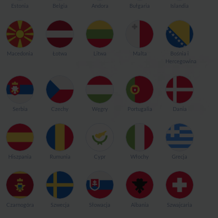
Estonia
Belgia
Andora
Bułgaria
Islandia
Macedonia
Łotwa
Litwa
Malta
Bośnia i
Hercegowina
Serbia
Czechy
Węgry
Portugalia
Dania
Hiszpania
Rumunia
Cypr
Włochy
Grecja
Czarnogóra
Szwecja
Słowacja
Albania
Szwajcaria