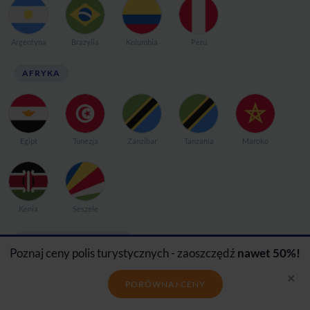
Argentyna
Brazylia
Kolumbia
Peru
AFRYKA
Egipt
Tunezja
Zanzibar
Tanzania
Maroko
Kenia
Seszele
AUSTRALIA I OCEANIA
Poznaj ceny polis turystycznych - zaoszczędź
nawet 50%!
×
PORÓWNAJ CENY
Australia