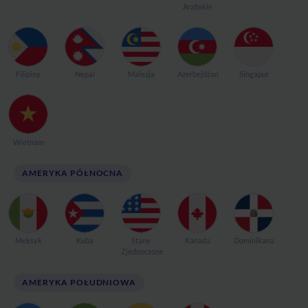
Arabskie
Filipiny
Nepal
Malezja
Azerbejdżan
Singapur
Wietnam
AMERYKA PÓŁNOCNA
Meksyk
Kuba
Stany
Kanada
Dominikana
Zjednoczone
AMERYKA POŁUDNIOWA