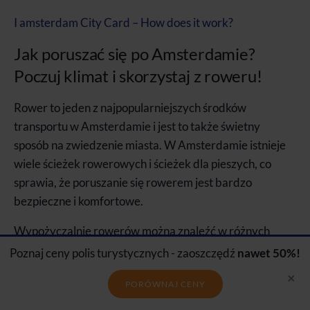
I amsterdam City Card – How does it work?
Jak poruszać się po Amsterdamie?
Poczuj klimat i skorzystaj z roweru!
Rower to jeden z najpopularniejszych środków
transportu w Amsterdamie i jest to także świetny
sposób na zwiedzenie miasta. W Amsterdamie istnieje
wiele ścieżek rowerowych i ścieżek dla pieszych, co
sprawia, że poruszanie się rowerem jest bardzo
bezpieczne i komfortowe.
Wypożyczalnie rowerów można znaleźć w różnych
częściach miasta, a w niektórych hotelach można
Poznaj ceny polis turystycznych - zaoszczędź
nawet 50%!
wypożyczyć rowery bezpośrednio na miejscu.
×
PORÓWNAJ CENY
Wypożyczenie roweru na dzień kosztuje około 15-20
euro, a niektóre wypożyczalnie oferują zniżki przy