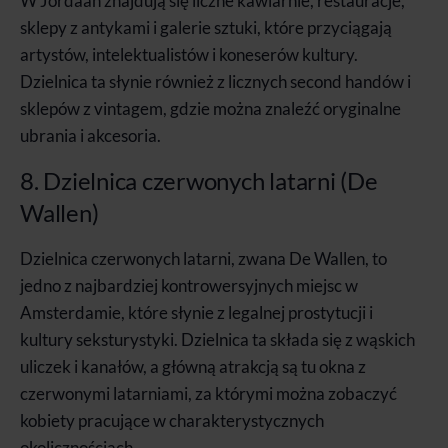
W Jordaan znajdują się liczne kawiarnie, restauracje,
sklepy z antykami i galerie sztuki, które przyciągają
artystów, intelektualistów i koneserów kultury.
Dzielnica ta słynie również z licznych second handów i
sklepów z vintagem, gdzie można znaleźć oryginalne
ubrania i akcesoria.
8. Dzielnica czerwonych latarni (De
Wallen)
Dzielnica czerwonych latarni, zwana De Wallen, to
jedno z najbardziej kontrowersyjnych miejsc w
Amsterdamie, które słynie z legalnej prostytucji i
kultury seksturystyki. Dzielnica ta składa się z wąskich
uliczek i kanałów, a główną atrakcją są tu okna z
czerwonymi latarniami, za którymi można zobaczyć
kobiety pracujące w charakterystycznych
okolicznościach.