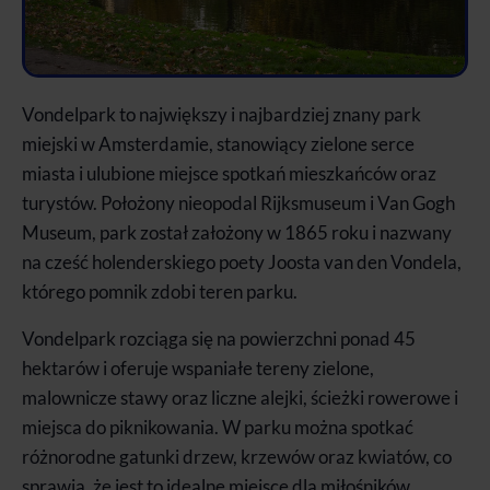
Vondelpark to największy i najbardziej znany park
miejski w Amsterdamie, stanowiący zielone serce
miasta i ulubione miejsce spotkań mieszkańców oraz
turystów. Położony nieopodal Rijksmuseum i Van Gogh
Museum, park został założony w 1865 roku i nazwany
na cześć holenderskiego poety Joosta van den Vondela,
którego pomnik zdobi teren parku.
Vondelpark rozciąga się na powierzchni ponad 45
hektarów i oferuje wspaniałe tereny zielone,
malownicze stawy oraz liczne alejki, ścieżki rowerowe i
miejsca do piknikowania. W parku można spotkać
różnorodne gatunki drzew, krzewów oraz kwiatów, co
sprawia, że jest to idealne miejsce dla miłośników