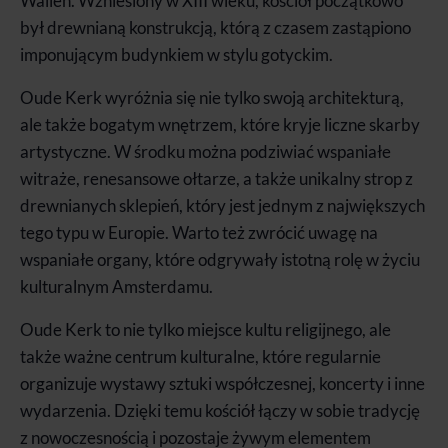
Wallen. Wzniesiony w XIII wieku, kościół początkowo
był drewnianą konstrukcją, którą z czasem zastąpiono
imponującym budynkiem w stylu gotyckim.
Oude Kerk wyróżnia się nie tylko swoją architekturą,
ale także bogatym wnętrzem, które kryje liczne skarby
artystyczne. W środku można podziwiać wspaniałe
witraże, renesansowe ołtarze, a także unikalny strop z
drewnianych sklepień, który jest jednym z największych
tego typu w Europie. Warto też zwrócić uwagę na
wspaniałe organy, które odgrywały istotną rolę w życiu
kulturalnym Amsterdamu.
Oude Kerk to nie tylko miejsce kultu religijnego, ale
także ważne centrum kulturalne, które regularnie
organizuje wystawy sztuki współczesnej, koncerty i inne
wydarzenia. Dzięki temu kościół łączy w sobie tradycję
z nowoczesnością i pozostaje żywym elementem