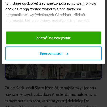
tym dane osobowe) zebrane za pośrednictwem plików
charakter.
cookies mogą zostać wykorzystane także do
personalizacji wyświetlanych Ci reklam. Niektóre
5. Oude Kerk
informacje, które zbieramy, udostępniamy również
naszym mediom społecznościowym oraz firmom
reklamowym i analitycznym, z którymi współpracujemy.
Te z kolei mogą łączyć te informacje z innymi
Zezwól na wszystkie
informacjami, które im przekazałeś, korzystając z ich
usług. Prosimy o Twoją zgodę. ...
Spersonalizuj
Oude Kerk, czyli Stary Kościół, to najstarszy i jeden z
najważniejszych zabytków Amsterdamu, położony w
samym sercu miasta, w historycznej dzielnicy De