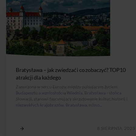
Bratysława – jak zwiedzać i co zobaczyć? TOP10
atrakcji dla każdego
Zanurzona w sercu Europy, między pulsującym życiem
Budapesztu a wzniosłością Wiednia, Bratysława - stolica
Słowacji, stanowi fascynujący skrzyżowanie kultur, historii i
niezwykłych krajobrazów. Bratysława, mimo...
8 SIERPNIA 2023