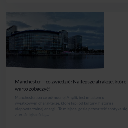
Manchester – co zwiedzić? Najlepsze atrakcje, które
warto zobaczyć!
Manchester, serce północnej Anglii, jest miastem o
wyjątkowym charakterze, które kipi od kultury, historii i
niepowtarzalnej energii. To miejsce, gdzie przeszłość spotyka się
z teraźniejszością,...