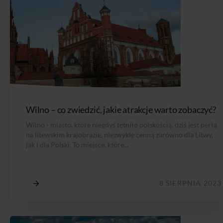
Wilno – co zwiedzić, jakie atrakcje warto zobaczyć?
Wilno - miasto, które niegdyś tętniło polskością, dziś jest perłą
na litewskim krajobrazie, niezwykle cenną zarówno dla Litwy,
jak i dla Polski. To miejsce, które...
8 SIERPNIA 2023