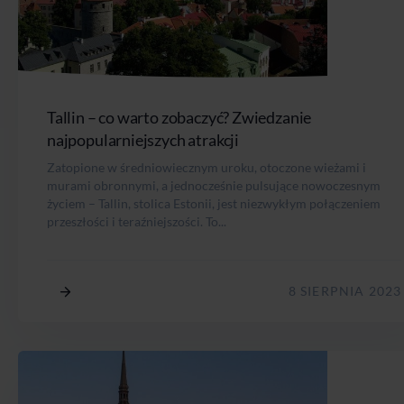
Tallin – co warto zobaczyć? Zwiedzanie
najpopularniejszych atrakcji
Zatopione w średniowiecznym uroku, otoczone wieżami i
murami obronnymi, a jednocześnie pulsujące nowoczesnym
życiem – Tallin, stolica Estonii, jest niezwykłym połączeniem
przeszłości i teraźniejszości. To...
8 SIERPNIA 2023