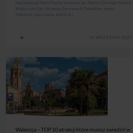
Najświętszej Marii Panny, Kościoła św. Marka, Górnego Miasta,
Wieży Lotrščak, Muzeum Zerwanych Związków, parku
Maksimir, placu bana Jelačicia i...
19 WRZEŚNIA 2024
Walencja – TOP 10 atrakcji które musisz zwiedzić w