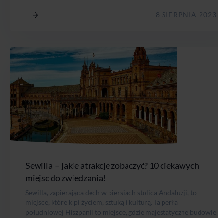
8 SIERPNIA 2023
Sewilla – jakie atrakcje zobaczyć? 10 ciekawych
miejsc do zwiedzania!
Sewilla, zapierająca dech w piersiach stolica Andaluzji, to
miejsce, które kipi życiem, sztuką i kulturą. Ta perła
południowej Hiszpanii to miejsce, gdzie majestatyczne budowle