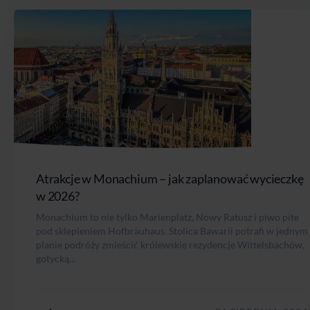
Atrakcje w Monachium – jak zaplanować wycieczkę
w 2026?
Monachium to nie tylko Marienplatz, Nowy Ratusz i piwo pite
pod sklepieniem Hofbräuhaus. Stolica Bawarii potrafi w jednym
planie podróży zmieścić królewskie rezydencje Wittelsbachów,
gotycką...