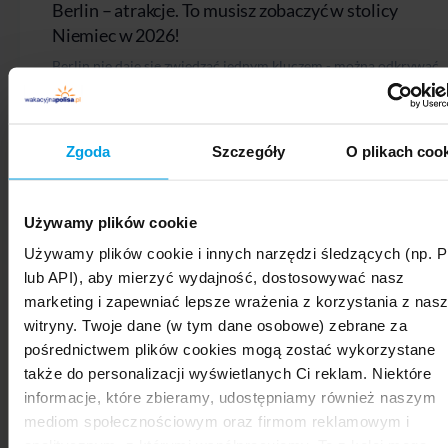
Berlin – atrakcje. To musisz zobaczyć w stolicy
Niemiec w 2026!
Berlin nie daje się zwiedzać jednym kluczem - można odkrywać
go przez historię Muru Berlińskiego i Checkpoint Charlie, przez
monumentalne zabytki wokół Bramy Brandenburskiej i...
Zgoda
Szczegóły
O plikach coo
16 LIPCA 2024
Używamy plików cookie
Używamy plików cookie i innych narzędzi śledzących (np. P
lub API), aby mierzyć wydajność, dostosowywać nasz
marketing i zapewniać lepsze wrażenia z korzystania z nasz
witryny. Twoje dane (w tym dane osobowe) zebrane za
pośrednictwem plików cookies mogą zostać wykorzystane
także do personalizacji wyświetlanych Ci reklam. Niektóre
informacje, które zbieramy, udostępniamy również naszym
mediom społecznościowym oraz firmom reklamowym i
analitycznym, z którymi współpracujemy. Te z kolei mogą