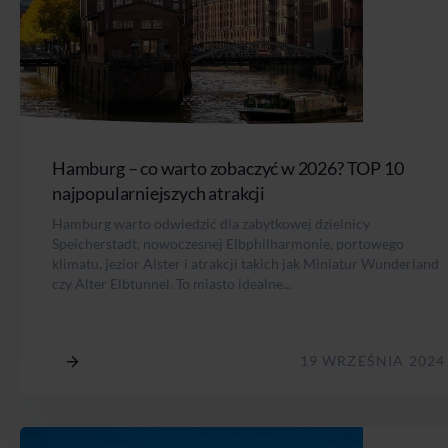
Hamburg – co warto zobaczyć w 2026? TOP 10
najpopularniejszych atrakcji
Hamburg warto odwiedzić dla zabytkowej dzielnicy
Speicherstadt, nowoczesnej Elbphilharmonie, portowego
klimatu, jezior Alster i atrakcji takich jak Miniatur Wunderland
czy Alter Elbtunnel. To miasto idealne...
19 WRZEŚNIA 2024