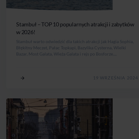
Stambuł – TOP 10 popularnych atrakcji i zabytków
w 2026!
Stambuł warto odwiedzić dla takich atrakcji jak Hagia Sophia,
Błękitny Meczet, Pałac Topkapi, Bazylika Cysterna, Wielki
Bazar, Most Galata, Wieża Galata i rejs po Bosforze....
19 WRZEŚNIA 2024