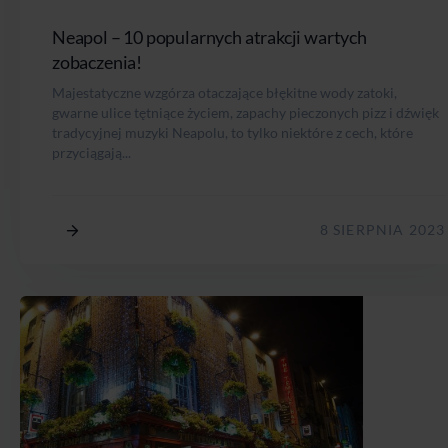
Neapol – 10 popularnych atrakcji wartych
zobaczenia!
Majestatyczne wzgórza otaczające błękitne wody zatoki,
gwarne ulice tętniące życiem, zapachy pieczonych pizz i dźwięk
tradycyjnej muzyki Neapolu, to tylko niektóre z cech, które
przyciągają...
8 SIERPNIA 2023