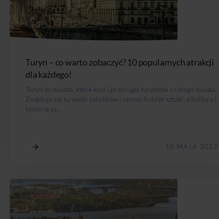
Turyn – co warto zobaczyć? 10 popularnych atrakcji
dla każdego!
Turyn to miasto, które kusi i przyciąga turystów z całego świata.
Znajduje się tu wiele zabytków i cennych dzieł sztuki, a kultura i
historia są...
10 MAJA 2023