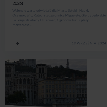
2026!
Walencje warto odwiedzić dla Miasta Sztuki i Nauki,
Oceanogràfic, Katedry z dzwonnicą Miguelete, Giełdy Jedwabiu
La Lonja, dzielnicy El Carmen, Ogrodów Turii i plaży
Malvarrosa....
19 WRZEŚNIA 2024