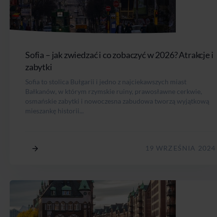
Sofia – jak zwiedzać i co zobaczyć w 2026? Atrakcje i
zabytki
Sofia to stolica Bułgarii i jedno z najciekawszych miast
Bałkanów, w którym rzymskie ruiny, prawosławne cerkwie,
osmańskie zabytki i nowoczesna zabudowa tworzą wyjątkową
mieszankę historii...
19 WRZEŚNIA 2024